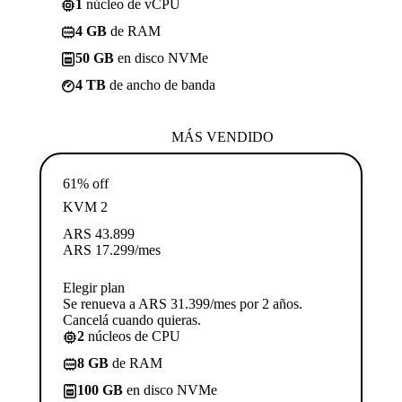
1
núcleo de vCPU
4 GB
de RAM
50 GB
en disco NVMe
4 TB
de ancho de banda
MÁS VENDIDO
61% off
KVM 2
ARS
43.899
ARS
17.299
/mes
Elegir plan
Se renueva a ARS 31.399/mes por 2 años.
Cancelá cuando quieras.
2
núcleos de CPU
8 GB
de RAM
100 GB
en disco NVMe