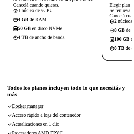
Cancelá cuando quieras.
Elegir plan
1
núcleo de vCPU
Se renueva 
Cancelá cuan
4 GB
de RAM
2
núcleos
50 GB
en disco NVMe
8 GB
de 
4 TB
de ancho de banda
100 GB
e
8 TB
de a
Todos los planes incluyen
todo lo que necesitás
y
más
Docker manager
Acceso rápido a logs del contenedor
Actualizaciones en 1 clic
Procesadores AMD EPYC