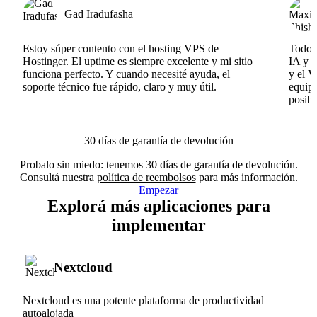
Gad Iradufasha
Estoy súper contento con el hosting VPS de
Todo f
Hostinger. El uptime es siempre excelente y mi sitio
IA y e
funciona perfecto. Y cuando necesité ayuda, el
y el V
soporte técnico fue rápido, claro y muy útil.
equipo
posibl
30 días de garantía de devolución
Probalo sin miedo: tenemos 30 días de garantía de devolución.
Consultá nuestra
política de reembolsos
para más información.
Empezar
Explorá más aplicaciones para
implementar
Nextcloud
Nextcloud es una potente plataforma de productividad
autoalojada