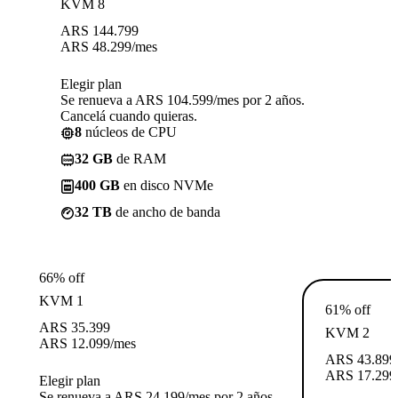
KVM 8
ARS
144.799
ARS
48.299
/mes
Elegir plan
Se renueva a ARS 104.599/mes por 2 años.
Cancelá cuando quieras.
8
núcleos de CPU
32 GB
de RAM
400 GB
en disco NVMe
32 TB
de ancho de banda
66% off
KVM 1
61% off
ARS
35.399
KVM 2
ARS
12.099
/mes
ARS
43.899
ARS
17.299
Elegir plan
Se renueva a ARS 24.199/mes por 2 años.