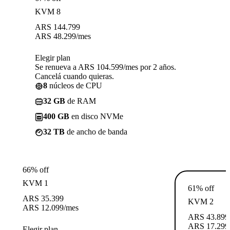
KVM 8
ARS
144.799
ARS
48.299
/mes
Elegir plan
Se renueva a ARS 104.599/mes por 2 años.
Cancelá cuando quieras.
8
núcleos de CPU
32 GB
de RAM
400 GB
en disco NVMe
32 TB
de ancho de banda
66% off
KVM 1
61% off
ARS
35.399
KVM 2
ARS
12.099
/mes
ARS
43.899
ARS
17.299
Elegir plan