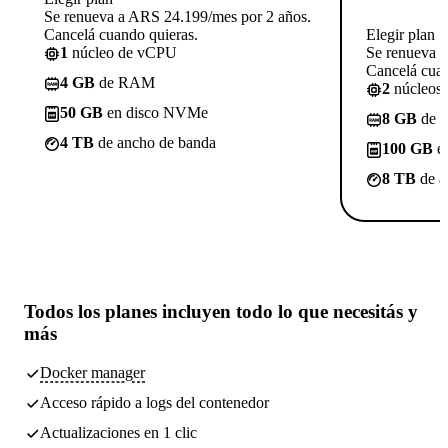
Se renueva a ARS 24.199/mes por 2 años.
Cancelá cuando quieras.
Elegir plan
1
núcleo de vCPU
Se renueva 
Cancelá cuan
4 GB
de RAM
2
núcleos
50 GB
en disco NVMe
8 GB
de 
4 TB
de ancho de banda
100 GB
e
8 TB
de a
Todos los planes incluyen
todo lo que necesitás
y
más
Docker manager
Acceso rápido a logs del contenedor
Actualizaciones en 1 clic