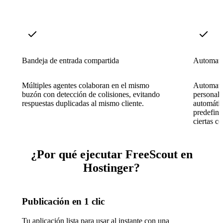
Bandeja de entrada compartida
Automatiz
Múltiples agentes colaboran en el mismo
Automatiz
buzón con detección de colisiones, evitando
personali
respuestas duplicadas al mismo cliente.
automátic
predefini
ciertas c
¿Por qué ejecutar FreeScout en
Hostinger?
Publicación en 1 clic
Tu aplicación lista para usar al instante con una