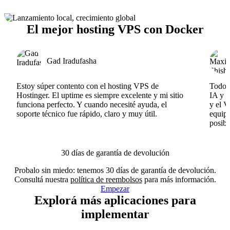
El mejor hosting VPS con Docker
Gad Iradufasha
Estoy súper contento con el hosting VPS de
Todo f
Hostinger. El uptime es siempre excelente y mi sitio
IA y e
funciona perfecto. Y cuando necesité ayuda, el
y el V
soporte técnico fue rápido, claro y muy útil.
equipo
posibl
30 días de garantía de devolución
Probalo sin miedo: tenemos 30 días de garantía de devolución.
Consultá nuestra
política de reembolsos
para más información.
Empezar
Explorá más aplicaciones para
implementar