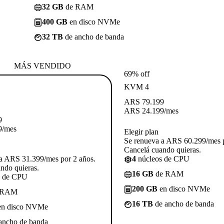
32 GB
de RAM
400 GB
en disco NVMe
32 TB
de ancho de banda
MÁS VENDIDO
69% off
KVM 4
ARS
79.199
ARS
24.199
/mes
9
9
/mes
Elegir plan
Se renueva a ARS 60.299/mes p
Cancelá cuando quieras.
a ARS 31.399/mes por 2 años.
4
núcleos de CPU
ndo quieras.
16 GB
de RAM
s de CPU
200 GB
en disco NVMe
 RAM
16 TB
de ancho de banda
n disco NVMe
ancho de banda