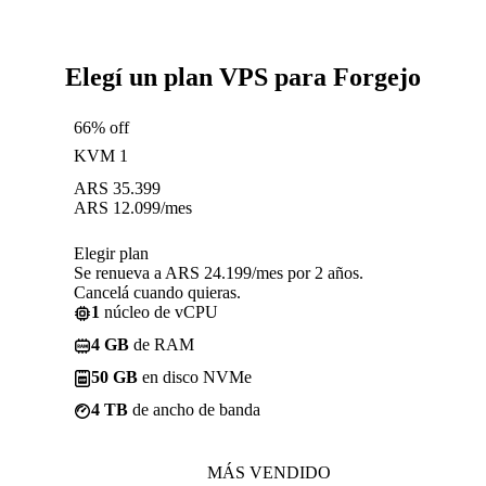
Elegí un plan VPS para Forgejo
66% off
KVM 1
ARS
35.399
ARS
12.099
/mes
Elegir plan
Se renueva a ARS 24.199/mes por 2 años.
Cancelá cuando quieras.
1
núcleo de vCPU
4 GB
de RAM
50 GB
en disco NVMe
4 TB
de ancho de banda
MÁS VENDIDO