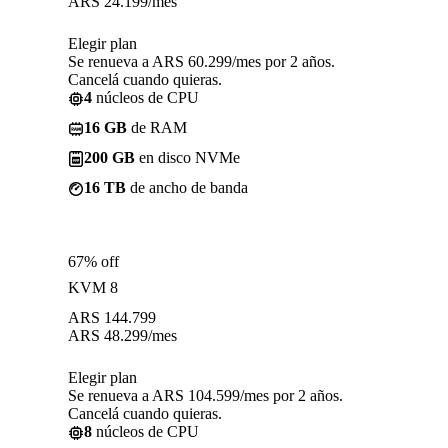
ARS
24.199
/mes
Elegir plan
Se renueva a ARS 60.299/mes por 2 años.
Cancelá cuando quieras.
4
núcleos de CPU
16 GB
de RAM
200 GB
en disco NVMe
16 TB
de ancho de banda
67% off
KVM 8
ARS
144.799
ARS
48.299
/mes
Elegir plan
Se renueva a ARS 104.599/mes por 2 años.
Cancelá cuando quieras.
8
núcleos de CPU