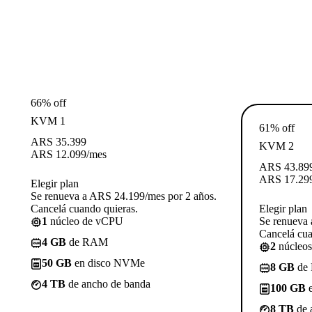
66% off
KVM 1
61% off
ARS
35.399
KVM 2
ARS
12.099
/mes
ARS
43.89
ARS
17.29
Elegir plan
Se renueva a ARS 24.199/mes por 2 años.
Cancelá cuando quieras.
Elegir plan
1
núcleo de vCPU
Se renueva 
Cancelá cua
4 GB
de RAM
2
núcleo
50 GB
en disco NVMe
8 GB
de
4 TB
de ancho de banda
100 GB
e
8 TB
de 