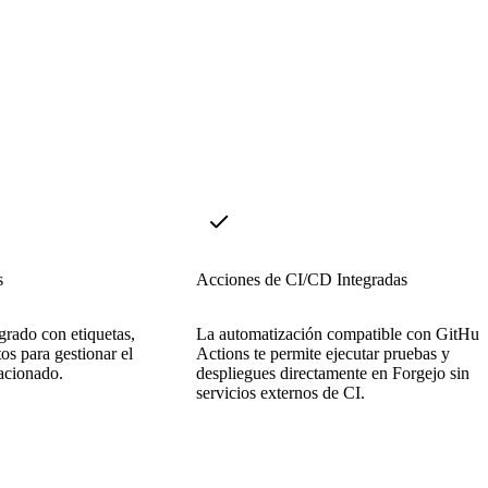
s
Acciones de CI/CD Integradas
grado con etiquetas,
La automatización compatible con GitHub
tos para gestionar el
Actions te permite ejecutar pruebas y
lacionado.
despliegues directamente en Forgejo sin
servicios externos de CI.