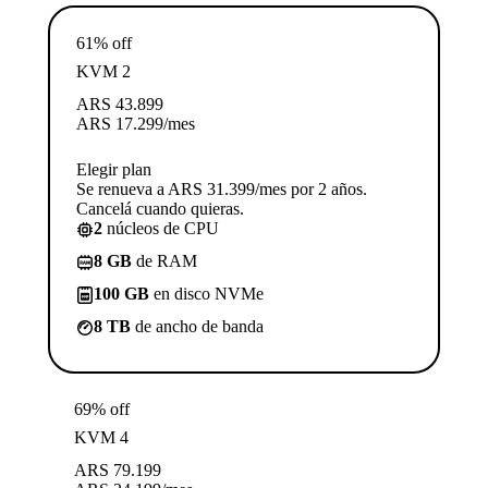
61% off
KVM 2
ARS
43.899
ARS
17.299
/mes
Elegir plan
Se renueva a ARS 31.399/mes por 2 años.
Cancelá cuando quieras.
2
núcleos de CPU
8 GB
de RAM
100 GB
en disco NVMe
8 TB
de ancho de banda
69% off
KVM 4
ARS
79.199