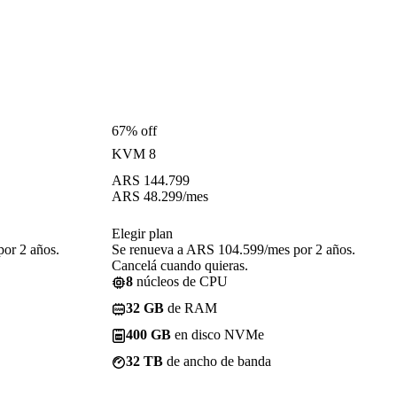
67% off
KVM 8
ARS
144.799
ARS
48.299
/mes
Elegir plan
or 2 años.
Se renueva a ARS 104.599/mes por 2 años.
Cancelá cuando quieras.
8
núcleos de CPU
32 GB
de RAM
400 GB
en disco NVMe
32 TB
de ancho de banda