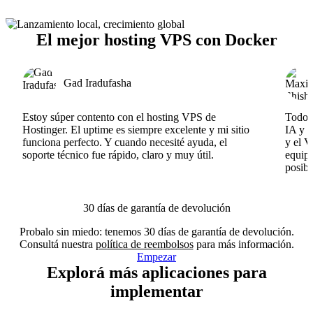
El mejor hosting VPS con Docker
Gad Iradufasha
Estoy súper contento con el hosting VPS de
Todo f
Hostinger. El uptime es siempre excelente y mi sitio
IA y e
funciona perfecto. Y cuando necesité ayuda, el
y el V
soporte técnico fue rápido, claro y muy útil.
equipo
posibl
30 días de garantía de devolución
Probalo sin miedo: tenemos 30 días de garantía de devolución.
Consultá nuestra
política de reembolsos
para más información.
Empezar
Explorá más aplicaciones para
implementar