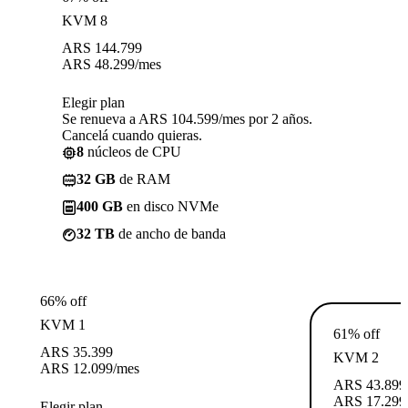
KVM 8
ARS
144.799
ARS
48.299
/mes
Elegir plan
Se renueva a ARS 104.599/mes por 2 años.
Cancelá cuando quieras.
8
núcleos de CPU
32 GB
de RAM
400 GB
en disco NVMe
32 TB
de ancho de banda
66% off
KVM 1
61% off
ARS
35.399
KVM 2
ARS
12.099
/mes
ARS
43.899
ARS
17.299
Elegir plan