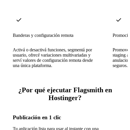
Banderas y configuración remota
Promoció
Activá o desactivá funciones, segmentá por
Promover 
usuario, ofrecé variaciones multivariadas y
staging a
serví valores de configuración remota desde
anulacion
una única plataforma.
seguros.
¿Por qué ejecutar Flagsmith en
Hostinger?
Publicación en 1 clic
Tu aplicación lista para usar al instante con una