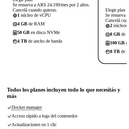
Se renueva a ARS 24.199/mes por 2 años.
Cancelá cuando quieras.
Elegir plan
1
núcleo de vCPU
Se renueva 
Cancelá cuan
4 GB
de RAM
2
núcleos
50 GB
en disco NVMe
8 GB
de 
4 TB
de ancho de banda
100 GB
e
8 TB
de a
Todos los planes incluyen
todo lo que necesitás
y
más
Docker manager
Acceso rápido a logs del contenedor
Actualizaciones en 1 clic