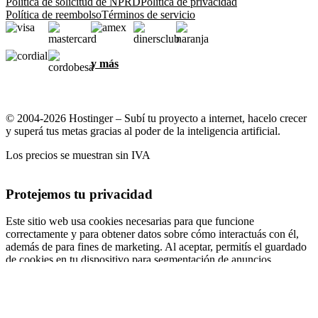
Política de solicitud de NPRD
Política de privacidad
Política de reembolso
Términos de servicio
y más
© 2004-2026 Hostinger – Subí tu proyecto a internet, hacelo crecer
y superá tus metas gracias al poder de la inteligencia artificial.
Los precios se muestran sin IVA
Protejemos tu privacidad
Este sitio web usa cookies necesarias para que funcione
correctamente y para obtener datos sobre cómo interactuás con él,
además de para fines de marketing. Al aceptar, permitís el guardado
de cookies en tu dispositivo para segmentación de anuncios,
personalización y análisis, según se describe en nuestra
Política de
cookies
.
Aceptar todo
Rechazar todo
Configuración de cookies