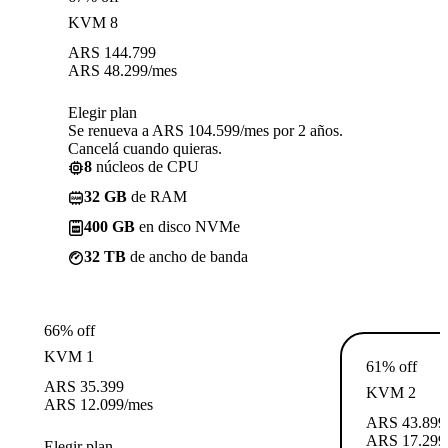
KVM 8
ARS
144.799
ARS
48.299
/mes
Elegir plan
Se renueva a ARS 104.599/mes por 2 años.
Cancelá cuando quieras.
8
núcleos de CPU
32 GB
de RAM
400 GB
en disco NVMe
32 TB
de ancho de banda
66% off
KVM 1
61% off
ARS
35.399
KVM 2
ARS
12.099
/mes
ARS
43.899
ARS
17.299
Elegir plan