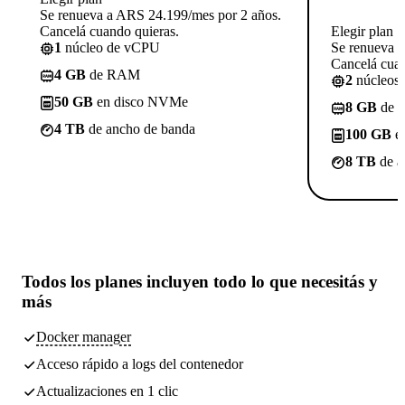
Se renueva a ARS 24.199/mes por 2 años.
Cancelá cuando quieras.
Elegir plan
1
núcleo de vCPU
Se renueva 
Cancelá cuan
4 GB
de RAM
2
núcleos
50 GB
en disco NVMe
8 GB
de 
4 TB
de ancho de banda
100 GB
e
8 TB
de a
Todos los planes incluyen
todo lo que necesitás
y
más
Docker manager
Acceso rápido a logs del contenedor
Actualizaciones en 1 clic