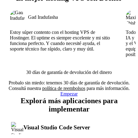
Gad Iradufasha
Estoy súper contento con el hosting VPS de
Todo f
Hostinger. El uptime es siempre excelente y mi sitio
IA y e
funciona perfecto. Y cuando necesité ayuda, el
y el V
soporte técnico fue rápido, claro y muy útil.
equipo
posibl
30 días de garantía de devolución del dinero
Probalo sin miedo: tenemos 30 días de garantía de devolución.
Consultá nuestra
política de reembolsos
para más información.
Empezar
Explorá más aplicaciones para
implementar
Visual Studio Code Server