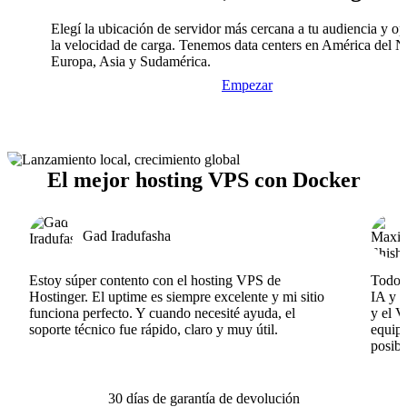
Elegí la ubicación de servidor más cercana a tu audiencia y op
la velocidad de carga. Tenemos data centers en América del N
Europa, Asia y Sudamérica.
Empezar
El mejor hosting VPS con Docker
Gad Iradufasha
Estoy súper contento con el hosting VPS de
Todo f
Hostinger. El uptime es siempre excelente y mi sitio
IA y e
funciona perfecto. Y cuando necesité ayuda, el
y el V
soporte técnico fue rápido, claro y muy útil.
equipo
posibl
30 días de garantía de devolución