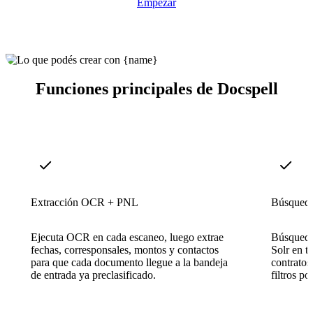
Empezar
Funciones principales de Docspell
Extracción OCR + PNL
Búsqueda
Ejecuta OCR en cada escaneo, luego extrae
Búsqueda
fechas, corresponsales, montos y contactos
Solr en t
para que cada documento llegue a la bandeja
contratos
de entrada ya preclasificado.
filtros p