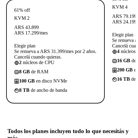
KVM 4
61% off
ARS
79.199
KVM 2
ARS
24.199
ARS
43.899
ARS
17.299
/mes
Elegir plan
Se renueva a
Elegir plan
Cancelá cuan
Se renueva a ARS 31.399/mes por 2 años.
4
núcleos
Cancelá cuando quieras.
16 GB
de
2
núcleos de CPU
200 GB
en
8 GB
de RAM
16 TB
de 
100 GB
en disco NVMe
8 TB
de ancho de banda
Todos los planes incluyen
todo lo que necesitás
y
más