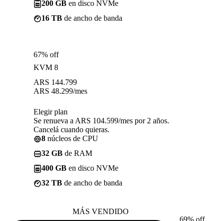
200 GB
en disco NVMe
16 TB
de ancho de banda
67% off
KVM 8
ARS
144.799
ARS
48.299
/mes
Elegir plan
Se renueva a ARS 104.599/mes por 2 años.
Cancelá cuando quieras.
8
núcleos de CPU
32 GB
de RAM
400 GB
en disco NVMe
32 TB
de ancho de banda
MÁS VENDIDO
69% off