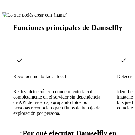
Funciones principales de Damselfly
Reconocimiento facial local
Detección
Realiza detección y reconocimiento facial
Identific
completamente en el servidor sin dependencia
imágenes 
de API de terceros, agrupando fotos por
búsqueda 
personas reconocidas para flujos de trabajo de
coinciden
exploración por persona.
¿Por qué ejecutar Damselfly en