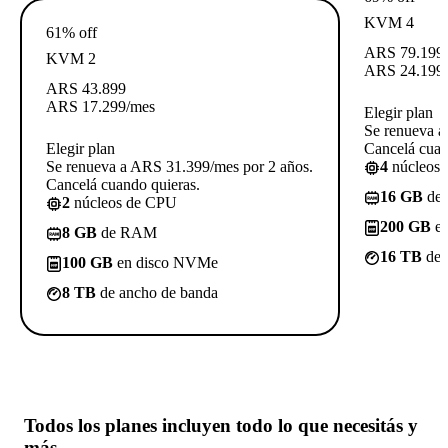
KVM 4
61% off
ARS
79.199
KVM 2
ARS
24.199
ARS
43.899
ARS
17.299
/mes
Elegir plan
Se renueva a
Elegir plan
Cancelá cuan
Se renueva a ARS 31.399/mes por 2 años.
4
núcleos
Cancelá cuando quieras.
16 GB
de
2
núcleos de CPU
200 GB
en
8 GB
de RAM
16 TB
de 
100 GB
en disco NVMe
8 TB
de ancho de banda
Todos los planes incluyen
todo lo que necesitás
y
más