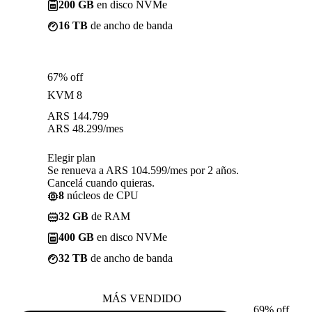
200 GB
en disco NVMe
16 TB
de ancho de banda
67% off
KVM 8
ARS
144.799
ARS
48.299
/mes
Elegir plan
Se renueva a ARS 104.599/mes por 2 años.
Cancelá cuando quieras.
8
núcleos de CPU
32 GB
de RAM
400 GB
en disco NVMe
32 TB
de ancho de banda
MÁS VENDIDO
69% off