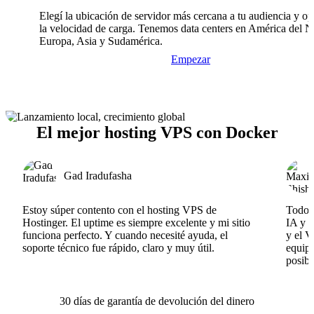
Elegí la ubicación de servidor más cercana a tu audiencia y op
la velocidad de carga. Tenemos data centers en América del N
Europa, Asia y Sudamérica.
Empezar
El mejor hosting VPS con Docker
Gad Iradufasha
Estoy súper contento con el hosting VPS de
Todo f
Hostinger. El uptime es siempre excelente y mi sitio
IA y e
funciona perfecto. Y cuando necesité ayuda, el
y el V
soporte técnico fue rápido, claro y muy útil.
equipo
posibl
30 días de garantía de devolución del dinero