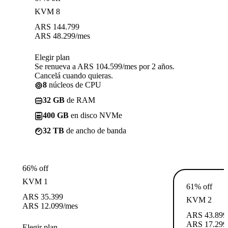
KVM 8
ARS
144.799
ARS
48.299
/mes
Elegir plan
Se renueva a ARS 104.599/mes por 2 años.
Cancelá cuando quieras.
8
núcleos de CPU
32 GB
de RAM
400 GB
en disco NVMe
32 TB
de ancho de banda
66% off
KVM 1
61% off
ARS
35.399
KVM 2
ARS
12.099
/mes
ARS
43.899
ARS
17.299
Elegir plan