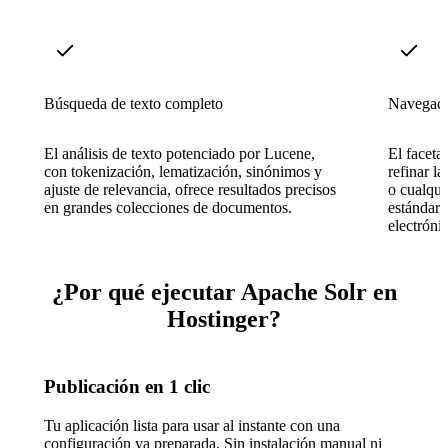
Búsqueda de texto completo
Navegaci
El análisis de texto potenciado por Lucene,
El faceta
con tokenización, lematización, sinónimos y
refinar l
ajuste de relevancia, ofrece resultados precisos
o cualqu
en grandes colecciones de documentos.
estándar 
electróni
¿Por qué ejecutar Apache Solr en
Hostinger?
Publicación en 1 clic
Tu aplicación lista para usar al instante con una
configuración ya preparada. Sin instalación manual ni