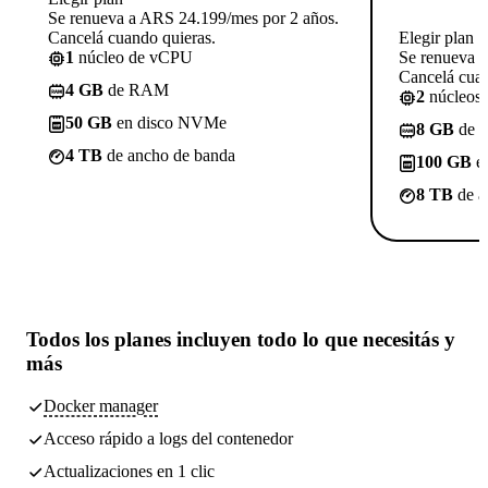
Se renueva a ARS 24.199/mes por 2 años.
Cancelá cuando quieras.
Elegir plan
1
núcleo de vCPU
Se renueva 
Cancelá cuan
4 GB
de RAM
2
núcleos
50 GB
en disco NVMe
8 GB
de 
4 TB
de ancho de banda
100 GB
e
8 TB
de a
Todos los planes incluyen
todo lo que necesitás
y
más
Docker manager
Acceso rápido a logs del contenedor
Actualizaciones en 1 clic