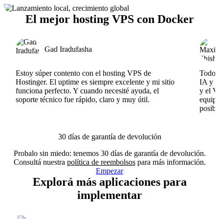
El mejor hosting VPS con Docker
Gad Iradufasha
Estoy súper contento con el hosting VPS de
Todo f
Hostinger. El uptime es siempre excelente y mi sitio
IA y e
funciona perfecto. Y cuando necesité ayuda, el
y el V
soporte técnico fue rápido, claro y muy útil.
equipo
posibl
30 días de garantía de devolución
Probalo sin miedo: tenemos 30 días de garantía de devolución.
Consultá nuestra
política de reembolsos
para más información.
Empezar
Explorá más aplicaciones para
implementar