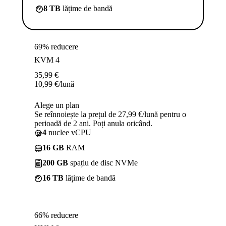
8 TB
lățime de bandă
69% reducere
KVM 4
35,99
€
10,99
€
/lună
Alege un plan
Se reînnoiește la prețul de 27,99 €/lună pentru o
perioadă de 2 ani. Poți anula oricând.
4
nuclee vCPU
16 GB
RAM
200 GB
spațiu de disc NVMe
16 TB
lățime de bandă
66% reducere