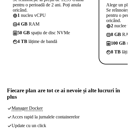
pentru o perioadă de 2 ani. Poți anula
Alege un pl
oricând.
Se reînnoieșt
1
nucleu vCPU
pentru o peri
oricând.
4 GB
RAM
2
nuclee 
50 GB
spațiu de disc NVMe
8 GB
RA
4 TB
lățime de bandă
100 GB
sp
8 TB
lăți
Fiecare plan are
tot ce ai nevoie
și alte lucruri în
plus
Manager Docker
Acces rapid la jurnalele containerelor
Update cu un click