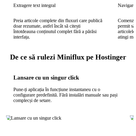
Extragere text integral
Navigare 
Preia articole complete din fluxuri care publică
Comenzile
doar rezumate, astfel încât să citești
permit să
întotdeauna conținutul complet fără a părăsi
articolele
interfața.
atingi mo
De ce să rulezi Miniflux pe Hostinger
Lansare cu un singur click
Pune-ți aplicația în funcțiune instantaneu cu o
configurare predefinită. Fără instalări manuale sau pași
complecși de setare.