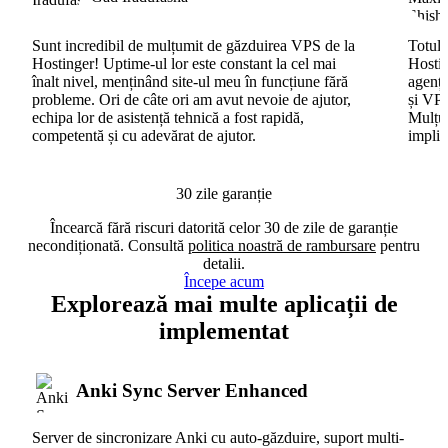
Sunt incredibil de mulțumit de găzduirea VPS de la
Totul 
Hostinger! Uptime-ul lor este constant la cel mai
Hostin
înalt nivel, menținând site-ul meu în funcțiune fără
agenți
probleme. Ori de câte ori am avut nevoie de ajutor,
și VPS
echipa lor de asistență tehnică a fost rapidă,
Mulțum
competentă și cu adevărat de ajutor.
implic
30 zile garanție
Încearcă fără riscuri datorită celor 30 de zile de garanție
necondiționată. Consultă
politica noastră de rambursare
pentru
detalii.
Începe acum
Explorează mai multe aplicații de
implementat
Anki Sync Server Enhanced
Server de sincronizare Anki cu auto-găzduire, suport multi-