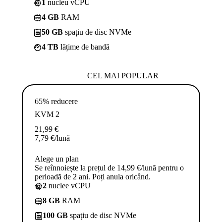
1
nucleu vCPU
4 GB
RAM
50 GB
spațiu de disc NVMe
4 TB
lățime de bandă
CEL MAI POPULAR
65% reducere
KVM 2
21,99
€
7,79
€
/lună
Alege un plan
Se reînnoiește la prețul de 14,99 €/lună pentru o
perioadă de 2 ani. Poți anula oricând.
2
nuclee vCPU
8 GB
RAM
100 GB
spațiu de disc NVMe