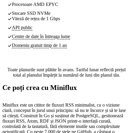
Procesoare AMD EPYC
Stocare SSD NVMe
Viteză de rețea de 1 Gbps
API public
Centre de date
în întreaga lume
Domeniu gratuit timp de 1 an
Toate planurile sunt plătite în avans. Tariful lunar reflectă prețul
total al planului împărțit la numărul de luni din planul tău.
Ce poți crea cu Miniflux
Miniflux este un cititor de fluxuri RSS minimalist, cu o viziune
clară, conceput în jurul unui principiu: să nu te încurce și să te lase
să citești. Construit în Go și susținut de PostgreSQL, gestionează
fluxuri RSS, Atom, RDF și JSON printr-o interfață curată,
controlată de la tastatură, fără elemente inutile sau complexitate
nejustificată. Cu peste 7.000 de stele pe GitHub, a câștigat o