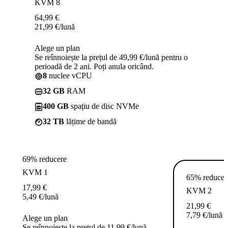
KVM 8
64,99
€
21,99
€
/lună
Alege un plan
Se reînnoiește la prețul de 49,99 €/lună pentru o
perioadă de 2 ani. Poți anula oricând.
8
nuclee vCPU
32 GB
RAM
400 GB
spațiu de disc NVMe
32 TB
lățime de bandă
69% reducere
KVM 1
65% reducer
17,99
€
KVM 2
5,49
€
/lună
21,99
€
7,79
€
/lună
Alege un plan
Se reînnoiește la prețul de 11,99 €/lună