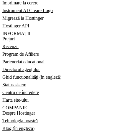
Imprimare la cerere
Instrument AI Creare Logo
Migrează la Hostinger
Hostinger API
INFORMAȚII
Prețuri
Recenzii
Program de Afiliere
Parteneriat educațional
Directorul agențiilor
Ghid funcționalități (în engleză)
Status sistem
Centru de încredere
Harta site-ului
COMPANIE
Despre Hostinger
Tehnologia noastră
Blog (în engleză)