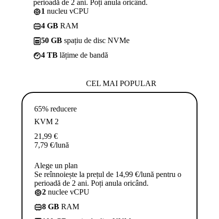
perioadă de 2 ani. Poți anula oricând.
1
nucleu vCPU
4 GB
RAM
50 GB
spațiu de disc NVMe
4 TB
lățime de bandă
CEL MAI POPULAR
65% reducere
KVM 2
21,99
€
7,79
€
/lună
Alege un plan
Se reînnoiește la prețul de 14,99 €/lună pentru o
perioadă de 2 ani. Poți anula oricând.
2
nuclee vCPU
8 GB
RAM