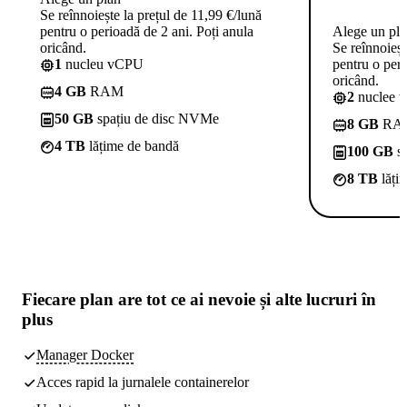
Se reînnoiește la prețul de 11,99 €/lună
pentru o perioadă de 2 ani. Poți anula
Alege un pl
oricând.
Se reînnoieșt
1
nucleu vCPU
pentru o peri
oricând.
4 GB
RAM
2
nuclee 
50 GB
spațiu de disc NVMe
8 GB
RA
4 TB
lățime de bandă
100 GB
sp
8 TB
lăți
Fiecare plan are
tot ce ai nevoie
și alte lucruri în
plus
Manager Docker
Acces rapid la jurnalele containerelor