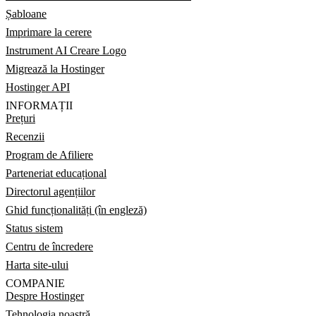
Șabloane
Imprimare la cerere
Instrument AI Creare Logo
Migrează la Hostinger
Hostinger API
INFORMAȚII
Prețuri
Recenzii
Program de Afiliere
Parteneriat educațional
Directorul agențiilor
Ghid funcționalități (în engleză)
Status sistem
Centru de încredere
Harta site-ului
COMPANIE
Despre Hostinger
Tehnologia noastră