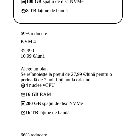
100 GB
spațiu de disc NVMe
8 TB
lățime de bandă
69% reducere
KVM 4
35,99
€
10,99
€
/lună
Alege un plan
Se reînnoiește la prețul de 27,99 €/lună pentru o
perioadă de 2 ani. Poți anula oricând.
4
nuclee vCPU
16 GB
RAM
200 GB
spațiu de disc NVMe
16 TB
lățime de bandă
66% reducere