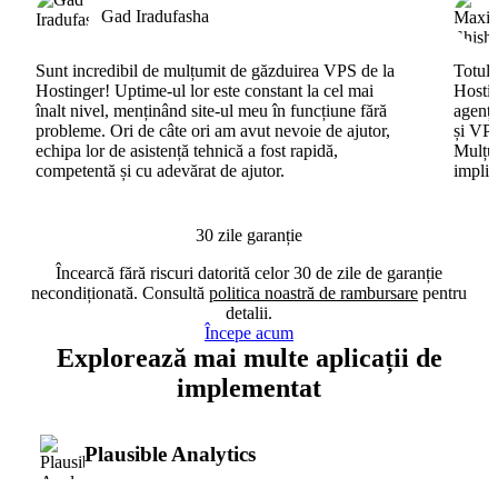
Gad Iradufasha
Sunt incredibil de mulțumit de găzduirea VPS de la
Totul 
Hostinger! Uptime-ul lor este constant la cel mai
Hostin
înalt nivel, menținând site-ul meu în funcțiune fără
agenți
probleme. Ori de câte ori am avut nevoie de ajutor,
și VPS
echipa lor de asistență tehnică a fost rapidă,
Mulțum
competentă și cu adevărat de ajutor.
implic
30 zile garanție
Încearcă fără riscuri datorită celor 30 de zile de garanție
necondiționată. Consultă
politica noastră de rambursare
pentru
detalii.
Începe acum
Explorează mai multe aplicații de
implementat
Plausible Analytics