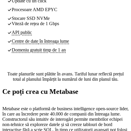
Update cu un click
Procesoare AMD EPYC
Stocare SSD NVMe
Viteză de rețea de 1 Gbps
API public
Centre de date
în întreaga lume
Domeniu gratuit timp de 1 an
Toate planurile sunt plătite în avans. Tariful lunar reflectă prețul
total al planului împărțit la numărul de luni din planul tău.
Ce poți crea cu Metabase
Metabase este o platformă de business intelligence open-source lider,
în care au încredere peste 40.000 de companii din întreaga lume.
Constructorul său intuitiv de interogări permite membrilor echipei
non-tehnice să exploreze datele și să creeze tablouri de bord
interactive fără a scrie SQL, în timp ce utilizatorii avansați pot folosi