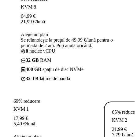
KVM 8
64,99
€
21,99
€
/lună
Alege un plan
Se reînnoiește la prețul de 49,99 €/lună pentru o
perioadă de 2 ani. Poți anula oricând.
8
nuclee vCPU
32 GB
RAM
400 GB
spațiu de disc NVMe
32 TB
lățime de bandă
69% reducere
KVM 1
65% reducer
17,99
€
KVM 2
5,49
€
/lună
21,99
€
7,79
€
/lună
Alege un plan