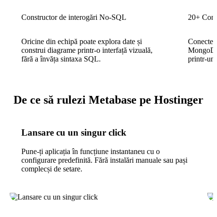
Constructor de interogări No-SQL
20+ Conec
Oricine din echipă poate explora date și
Conectea
construi diagrame printr-o interfață vizuală,
MongoDB,
fără a învăța sintaxa SQL.
printr-un
De ce să rulezi Metabase pe Hostinger
Lansare cu un singur click
Pune-ți aplicația în funcțiune instantaneu cu o
configurare predefinită. Fără instalări manuale sau pași
complecși de setare.