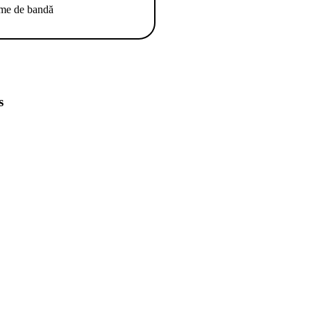
ime de bandă
s