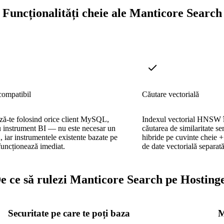
Funcționalități cheie ale Manticore Search
ompatibil
Căutare vectorială
ă-te folosind orice client MySQL,
Indexul vectorial HNSW î
instrument BI — nu este necesar un
căutarea de similaritate se
iar instrumentele existente bazate pe
hibride pe cuvinte cheie +
ncționează imediat.
de date vectorială separată
e ce să rulezi Manticore Search pe Hosting
Securitate pe care te poți baza
M