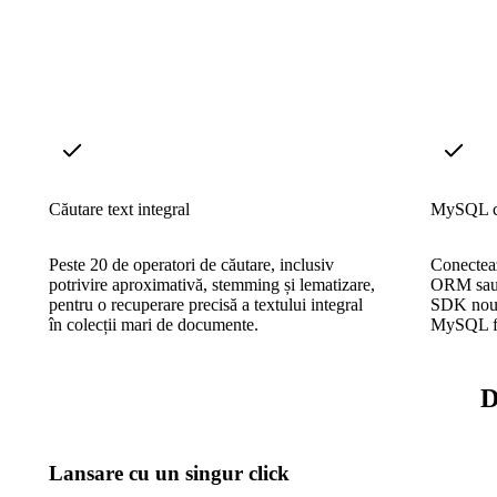
Căutare text integral
MySQL c
Peste 20 de operatori de căutare, inclusiv
Conecteaz
potrivire aproximativă, stemming și lematizare,
ORM sau 
pentru o recuperare precisă a textului integral
SDK nou, 
în colecții mari de documente.
MySQL fu
D
Lansare cu un singur click