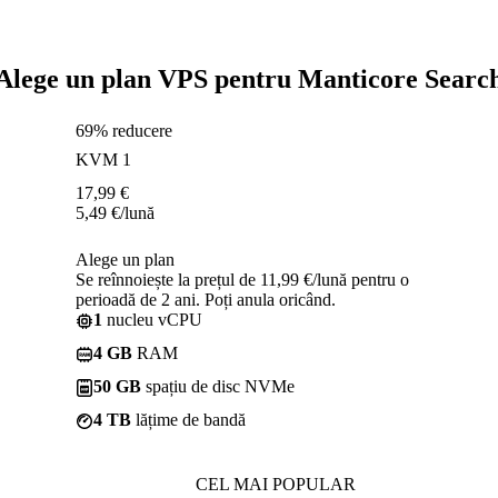
Alege un plan VPS pentru Manticore Searc
69% reducere
KVM 1
17,99
€
5,49
€
/lună
Alege un plan
Se reînnoiește la prețul de 11,99 €/lună pentru o
perioadă de 2 ani. Poți anula oricând.
1
nucleu vCPU
4 GB
RAM
50 GB
spațiu de disc NVMe
4 TB
lățime de bandă
CEL MAI POPULAR