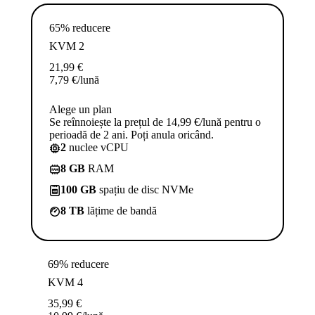
65% reducere
KVM 2
21,99
€
7,79
€
/lună
Alege un plan
Se reînnoiește la prețul de 14,99 €/lună pentru o
perioadă de 2 ani. Poți anula oricând.
2
nuclee vCPU
8 GB
RAM
100 GB
spațiu de disc NVMe
8 TB
lățime de bandă
69% reducere
KVM 4
35,99
€