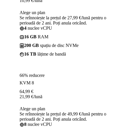
10,99
€
/lună
Alege un plan
Se reînnoiește la prețul de 27,99 €/lună pentru o
perioadă de 2 ani. Poți anula oricând.
4
nuclee vCPU
16 GB
RAM
200 GB
spațiu de disc NVMe
16 TB
lățime de bandă
66% reducere
KVM 8
64,99
€
21,99
€
/lună
Alege un plan
Se reînnoiește la prețul de 49,99 €/lună pentru o
perioadă de 2 ani. Poți anula oricând.
8
nuclee vCPU