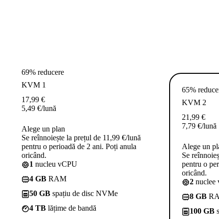
69% reducere
KVM 1
65% reduce
17,99
€
KVM 2
5,49
€
/lună
21,99
€
7,79
€
/lună
Alege un plan
Se reînnoiește la prețul de 11,99 €/lună
pentru o perioadă de 2 ani. Poți anula
Alege un pl
oricând.
Se reînnoieș
1
nucleu vCPU
pentru o per
oricând.
4 GB
RAM
2
nuclee
50 GB
spațiu de disc NVMe
8 GB
R
4 TB
lățime de bandă
100 GB
s