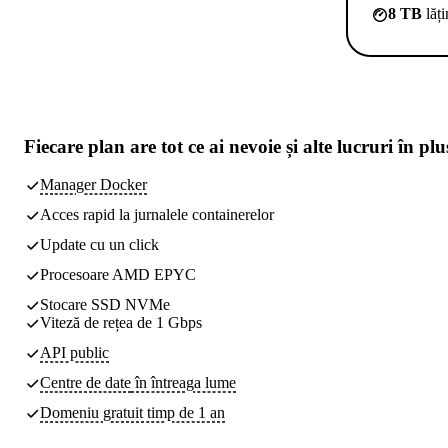
8 TB
lăț
Fiecare plan are
tot ce ai nevoie
și alte lucruri în plu
Manager Docker
Acces rapid la jurnalele containerelor
Update cu un click
Procesoare AMD EPYC
Stocare SSD NVMe
Viteză de rețea de 1 Gbps
API public
Centre de date
în întreaga lume
Domeniu gratuit timp de 1 an