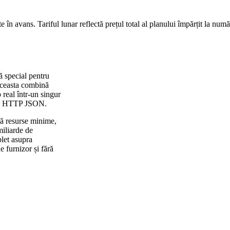
te în avans. Tariful lunar reflectă prețul total al planului împărțit la numă
ă special pentru
aceasta combină
p real într-un singur
API HTTP JSON.
tă resurse minime,
miliarde de
let asupra
e furnizor și fără