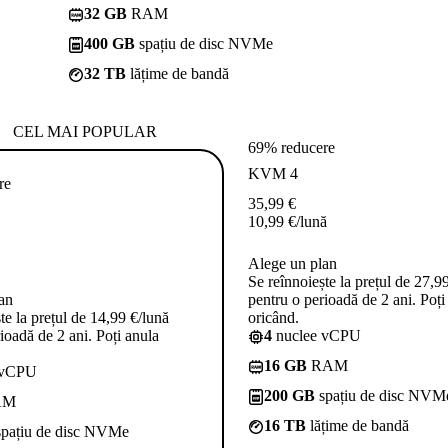
32 GB
RAM
400 GB
spațiu de disc NVMe
32 TB
lățime de bandă
CEL MAI POPULAR
69% reducere
KVM 4
re
35,99
€
10,99
€
/lună
Alege un plan
Se reînnoiește la prețul de 27,9
an
pentru o perioadă de 2 ani. Poți
te la prețul de 14,99 €/lună
oricând.
ioadă de 2 ani. Poți anula
4
nuclee vCPU
16 GB
RAM
 vCPU
200 GB
spațiu de disc NVM
AM
16 TB
lățime de bandă
pațiu de disc NVMe