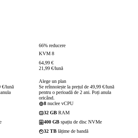
66% reducere
KVM 8
64,99
€
21,99
€
/lună
Alege un plan
9 €/lună
Se reînnoiește la prețul de 49,99 €/lună
 anula
pentru o perioadă de 2 ani. Poți anula
oricând.
8
nuclee vCPU
32 GB
RAM
e
400 GB
spațiu de disc NVMe
32 TB
lățime de bandă