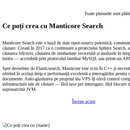
Toate planurile sunt plăti
Ce poți crea cu Manticore Search
Manticore Search este o bază de date open-source puternică, construit
căutare. Creată în 2017 ca o continuare a proiectului Sphinx Search, 
căutarea full-text, căutarea de similaritate vectorială și analizele în tim
motor — accesibilă prin protocolul familiar MySQL sau printr-un 
Spre deosebire de Elasticsearch, Manticore este scris în C++ și necesi
oferind în același timp o performanță excelentă a interogărilor pentru 
documente. Auto-găzduirea pe propriul tău VPS îți oferă control comp
infrastructurii tale de căutare — fără taxe per interogare, fără blocare d
suprasarcină JVM.
Începe acum