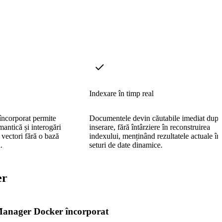
Indexare în timp real
ncorporat permite
Documentele devin căutabile imediat după
mantică și interogări
inserare, fără întârziere în reconstruirea
 vectori fără o bază
indexului, menținând rezultatele actuale în
.
seturi de date dinamice.
er
anager Docker încorporat