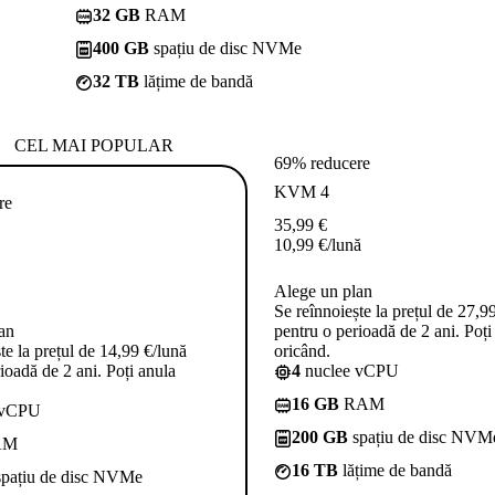
32 GB
RAM
400 GB
spațiu de disc NVMe
32 TB
lățime de bandă
CEL MAI POPULAR
69% reducere
KVM 4
re
35,99
€
10,99
€
/lună
Alege un plan
Se reînnoiește la prețul de 27,9
an
pentru o perioadă de 2 ani. Poți
te la prețul de 14,99 €/lună
oricând.
ioadă de 2 ani. Poți anula
4
nuclee vCPU
16 GB
RAM
 vCPU
200 GB
spațiu de disc NVM
AM
16 TB
lățime de bandă
pațiu de disc NVMe