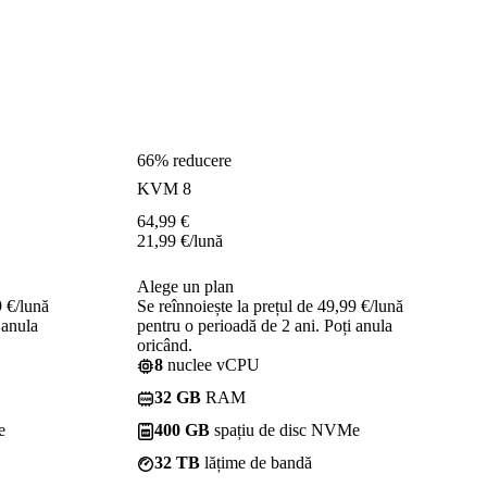
66% reducere
KVM 8
64,99
€
21,99
€
/lună
Alege un plan
9 €/lună
Se reînnoiește la prețul de 49,99 €/lună
 anula
pentru o perioadă de 2 ani. Poți anula
oricând.
8
nuclee vCPU
32 GB
RAM
e
400 GB
spațiu de disc NVMe
32 TB
lățime de bandă