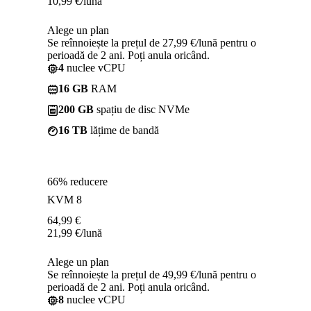
10,99
€
/lună
Alege un plan
Se reînnoiește la prețul de 27,99 €/lună pentru o
perioadă de 2 ani. Poți anula oricând.
4
nuclee vCPU
16 GB
RAM
200 GB
spațiu de disc NVMe
16 TB
lățime de bandă
66% reducere
KVM 8
64,99
€
21,99
€
/lună
Alege un plan
Se reînnoiește la prețul de 49,99 €/lună pentru o
perioadă de 2 ani. Poți anula oricând.
8
nuclee vCPU