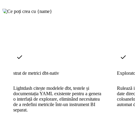
strat de metrici dbt-nativ
Explorat
Lightdash citește modelele dbt, testele și
Rulează i
documentația YAML existente pentru a genera
date direc
o interfață de explorare, eliminând necesitatea
coloanelor
de a redefini metricile într-un instrument BI
automat d
separat.