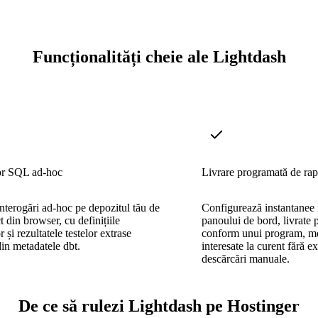
Funcționalități cheie ale Lightdash
or SQL ad-hoc
Livrare programată de rap
nterogări ad-hoc pe depozitul tău de
Configurează instantanee 
t din browser, cu definițiile
panoului de bord, livrate 
 și rezultatele testelor extrase
conform unui program, me
in metadatele dbt.
interesate la curent fără e
descărcări manuale.
De ce să rulezi Lightdash pe Hostinger