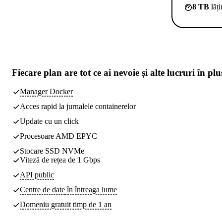
8 TB
lăț
Fiecare plan are
tot ce ai nevoie
și alte lucruri în plu
Manager Docker
Acces rapid la jurnalele containerelor
Update cu un click
Procesoare AMD EPYC
Stocare SSD NVMe
Viteză de rețea de 1 Gbps
API public
Centre de date
în întreaga lume
Domeniu gratuit timp de 1 an