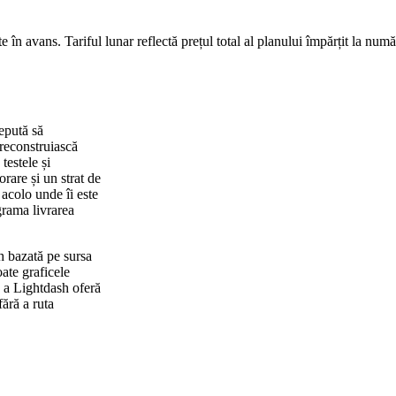
te în avans. Tariful lunar reflectă prețul total al planului împărțit la numă
epută să
 reconstruiască
testele și
rare și un strat de
acolo unde îi este
grama livrarea
h bazată pe sursa
ate graficele
e a Lightdash oferă
fără a ruta