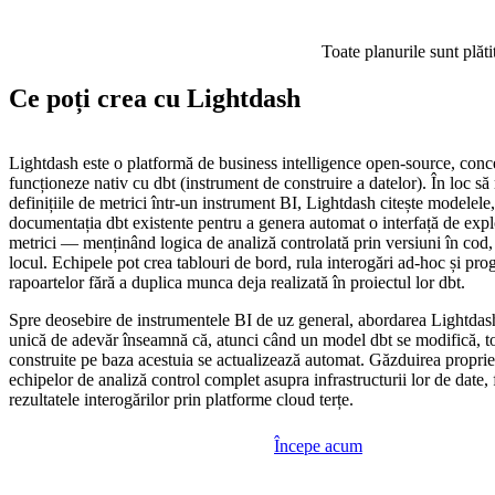
Toate planurile sunt plăti
Ce poți crea cu Lightdash
Lightdash este o platformă de business intelligence open-source, conc
funcționeze nativ cu dbt (instrument de construire a datelor). În loc să
definițiile de metrici într-un instrument BI, Lightdash citește modelele, 
documentația dbt existente pentru a genera automat o interfață de explo
metrici — menținând logica de analiză controlată prin versiuni în cod, 
locul. Echipele pot crea tablouri de bord, rula interogări ad-hoc și pro
rapoartelor fără a duplica munca deja realizată în proiectul lor dbt.
Spre deosebire de instrumentele BI de uz general, abordarea Lightdas
unică de adevăr înseamnă că, atunci când un model dbt se modifică, to
construite pe baza acestuia se actualizează automat. Găzduirea propri
echipelor de analiză control complet asupra infrastructurii lor de date, 
rezultatele interogărilor prin platforme cloud terțe.
Începe acum