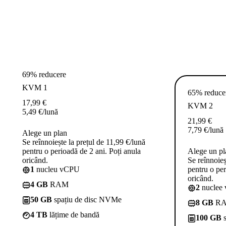
69% reducere
KVM 1
65% reduce
17,99
€
KVM 2
5,49
€
/lună
21,99
€
7,79
€
/lună
Alege un plan
Se reînnoiește la prețul de 11,99 €/lună
pentru o perioadă de 2 ani. Poți anula
Alege un pl
oricând.
Se reînnoieș
1
nucleu vCPU
pentru o per
oricând.
4 GB
RAM
2
nuclee
50 GB
spațiu de disc NVMe
8 GB
R
4 TB
lățime de bandă
100 GB
s