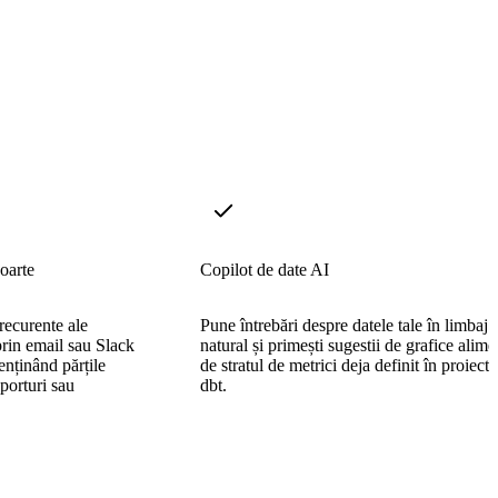
oarte
Copilot de date AI
recurente ale
Pune întrebări despre datele tale în limbaj
prin email sau Slack
natural și primești sugestii de grafice alime
nținând părțile
de stratul de metrici deja definit în proiectu
xporturi sau
dbt.