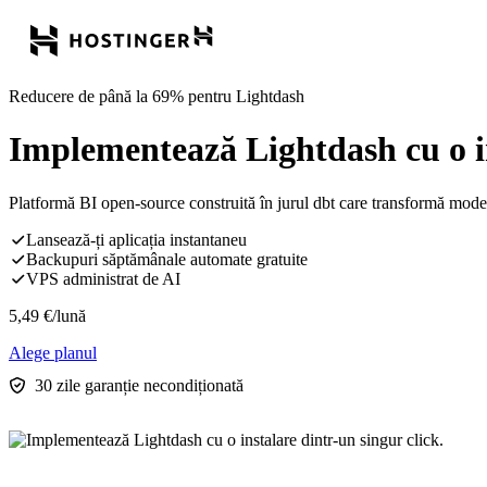
Reducere de până la 69% pentru Lightdash
Implementează Lightdash cu o in
Platformă BI open-source construită în jurul dbt care transformă model
Lansează-ți aplicația instantaneu
Backupuri săptămânale automate gratuite
VPS administrat de AI
5,49
€
/lună
Alege planul
30 zile garanție necondiționată