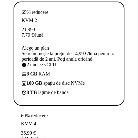
65% reducere
KVM 2
21,99
€
7,79
€
/lună
Alege un plan
Se reînnoiește la prețul de 14,99 €/lună pentru o
perioadă de 2 ani. Poți anula oricând.
2
nuclee vCPU
8 GB
RAM
100 GB
spațiu de disc NVMe
8 TB
lățime de bandă
69% reducere
KVM 4
35,99
€