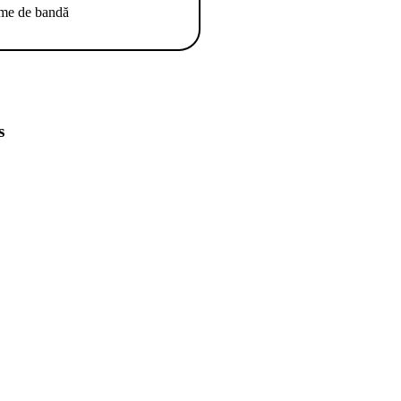
ime de bandă
s