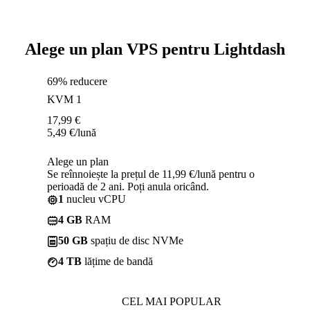
Alege un plan VPS pentru Lightdash
69% reducere
KVM 1
17,99
€
5,49
€
/lună
Alege un plan
Se reînnoiește la prețul de 11,99 €/lună pentru o
perioadă de 2 ani. Poți anula oricând.
1
nucleu vCPU
4 GB
RAM
50 GB
spațiu de disc NVMe
4 TB
lățime de bandă
CEL MAI POPULAR