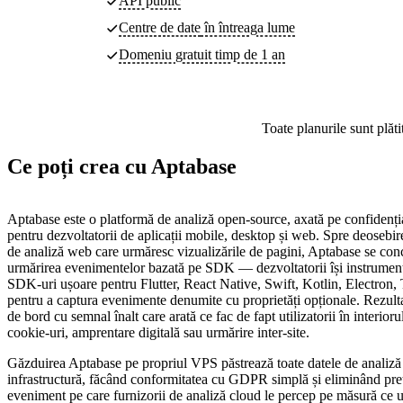
API public
Centre de date
în întreaga lume
Domeniu gratuit timp de 1 an
Toate planurile sunt plăti
Ce poți crea cu Aptabase
Aptabase este o platformă de analiză open-source, axată pe confidențial
pentru dezvoltatorii de aplicații mobile, desktop și web. Spre deosebir
de analiză web care urmăresc vizualizările de pagini, Aptabase se con
urmărirea evenimentelor bazată pe SDK — dezvoltatorii își instrumente
SDK-uri ușoare pentru Flutter, React Native, Swift, Kotlin, Electron, Ta
pentru a captura evenimente denumite cu proprietăți opționale. Rezult
de bord cu semnal înalt care arată ce fac de fapt utilizatorii în interiorul 
cookie-uri, amprentare digitală sau urmărire inter-site.
Găzduirea Aptabase pe propriul VPS păstrează toate datele de analiză
infrastructură, făcând conformitatea cu GDPR simplă și eliminând preț
eveniment pe care furnizorii de analiză cloud le percep pe măsură ce ut