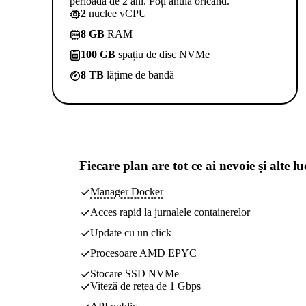
perioadă de 2 ani. Poți anula oricând.
2
nuclee vCPU
8 GB
RAM
100 GB
spațiu de disc NVMe
8 TB
lățime de bandă
Fiecare plan are
tot ce ai nevoie
și alte lu
Manager Docker
Acces rapid la jurnalele containerelor
Update cu un click
Procesoare AMD EPYC
Stocare SSD NVMe
Viteză de rețea de 1 Gbps