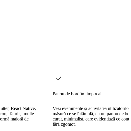
Panou de bord în timp real
utter, React Native,
Vezi evenimente și activitatea utilizatorilor
ron, Tauri și multe
măsură ce se întâmplă, cu un panou de bo
tformă majoră de
curat, minimalist, care evidențiază ce cont
fără zgomot.