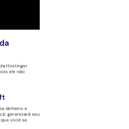
 da
da Hostinger
ois ele não
ft
za dinheiro e
cê, gerenciará seu
 que você se