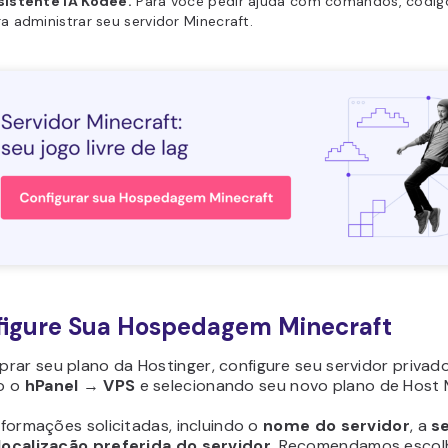
sistente IA Kodee.
Para você pedir ajuda com comandos, código
a administrar seu servidor Minecraft.
figure Sua Hospedagem Minecraft
ar seu plano da Hostinger, configure seu servidor privado
o o
hPanel
→
VPS
e selecionando seu novo plano de Host 
informações solicitadas, incluindo o
nome do servidor
, a
s
localização preferida do servidor
. Recomendamos escolh