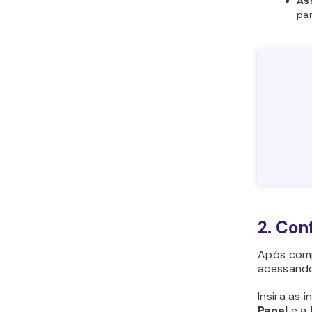
As
par
2. Con
Após compr
acessand
Insira as 
Panel
e a