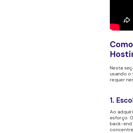
Como 
Hosti
Nesta seç
usando o 
requer ne
1. Esc
Ao adquir
esforço. 
back-end 
concentre