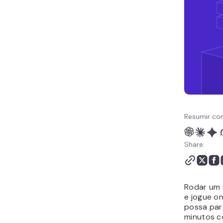
Computador
Solucionando Problemas
Comuns do Servidor
Minecraft
Conclusão
Criar Servidor Minecraft:
Perguntas Frequentes
Resumir co
Share:
Rodar um 
e jogue o
possa par
minutos c