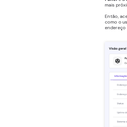
mais próx
Então, ac
como o uso
endereço I