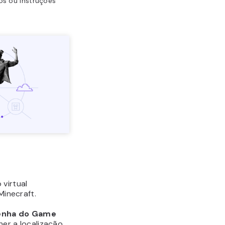
s ou instruções
 virtual
Minecraft.
enha do Game
er a localização