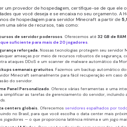
er um provedor de hospedagem, certifique-se de que ele o
idades que você deseja e se encaixa no seu orçamento. A H
anos de hospedagem para servidor Minecraft a partir de
5
m uma série de recursos, tais como:
cursos de servidor poderosos
. Oferecemos até
32 GB de RAM
 que suficiente para mais de 20 jogadores
.
gurança reforçada.
Nossas tecnologias protegem seu servidor M
aisquer ameaças por meio de recursos robustos de segurança, 
ntra ataques DDoS e um scanner de malware automático da Mon
ckups semanais gratuitos
. Fazemos um backup automático dos
vidor Minecraft semanalmente para fácil recuperação em caso d
asão do servidor.
me Panel Personalizado
. Oferece várias ferramentas e uma int
a simplificar as tarefas de gerenciamento do servidor, incluindo 
ds.
ta centers globais.
Oferecemos
servidores espalhados por to
luindo no Brasil, para que você escolha o data center mais próx
s jogadores — o que proporciona latência mínima e um jogo mai