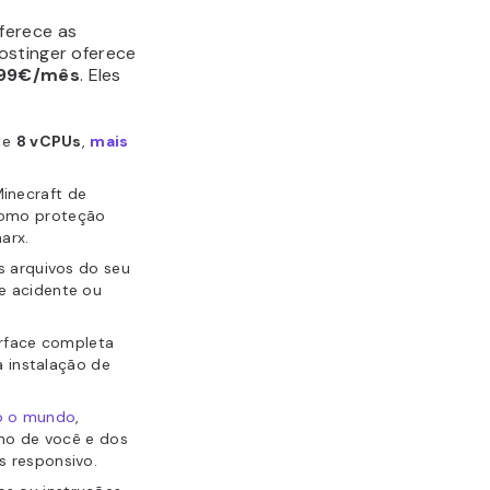
ferece as
ostinger oferece
,99€/mês
. Eles
e
8 vCPUs
,
mais
inecraft de
como proteção
arx.
 arquivos do seu
e acidente ou
erface completa
a instalação de
do o mundo
,
imo de você e dos
s responsivo.