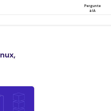
Pergunte
à IA
inux,