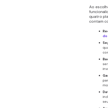
Ao escolh
funcional
quatro pl
contam co
Re
do
Se
qu
co
Ba
ser
inv
Ga
par
mo
Da
inc
seu