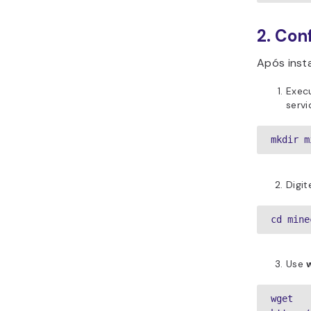
2. Con
Após insta
Exec
servi
mkdir m
Digi
cd mine
Use
wget 