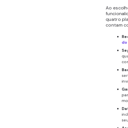
Ao escolh
funcional
quatro pl
contam co
Re
do
Se
qu
co
Ba
ser
inv
Ga
par
mo
Da
inc
seu