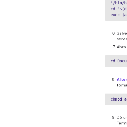
!/bin/b
cd "$(d
exec ja
Salv
servi
Abra 
cd Docu
Alte
torn
chmod a
Dê u
Termi