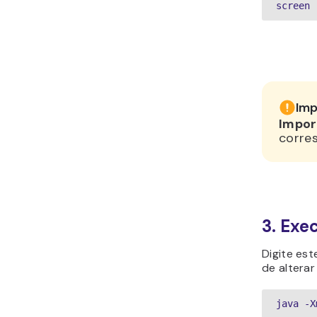
screen 
Imp
Impor
corres
3. Exe
Digite es
de altera
java -X