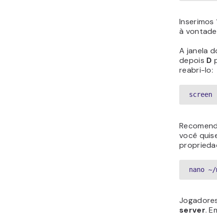
Inserimos
à vontade
A janela 
depois
D
p
reabri-lo:
screen 
Recomenda
você quis
proprieda
nano ~/
Jogadores
server
. E