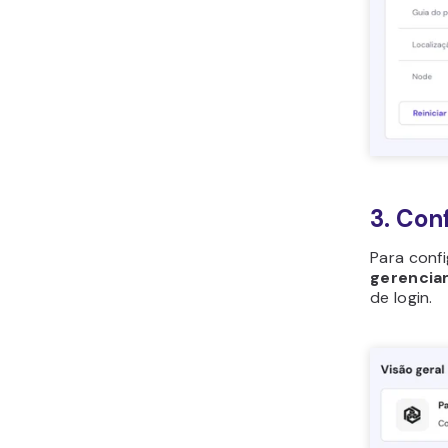
3. Con
Para conf
gerencia
de login.