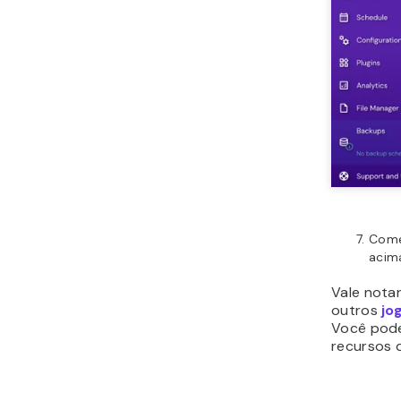
Come
acim
Vale nota
outros
jo
Você pode
recursos d