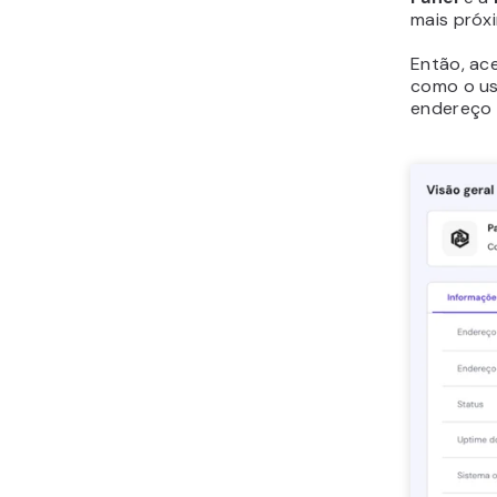
mais próx
Então, ac
como o uso
endereço I