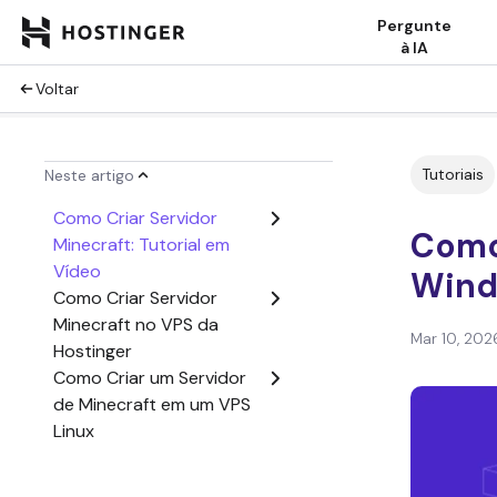
Pergunte
à IA
Voltar
Tutoriais
Neste artigo
Como Criar Servidor
Como 
Minecraft: Tutorial em
Vídeo
Wind
Como Criar Servidor
Minecraft no VPS da
Mar 10, 202
Hostinger
Como Criar um Servidor
de Minecraft em um VPS
Linux
Como Criar um Servidor
de Minecraft em seu