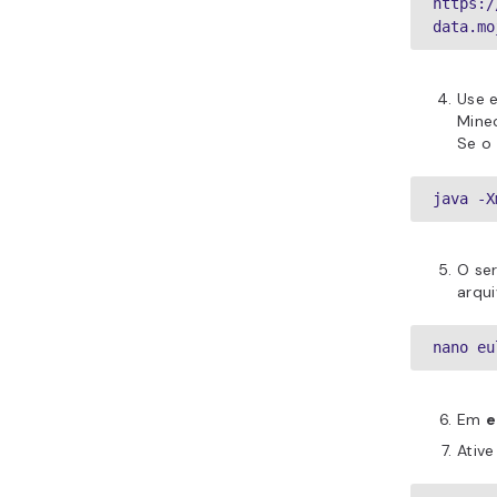
https:/
data.mo
Use 
Minec
Se o
java -X
O ser
arqu
nano eu
Em
e
Ative