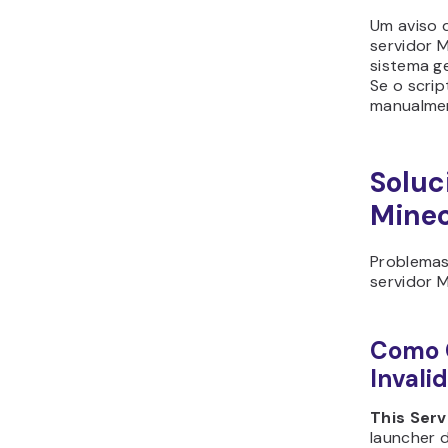
Um aviso 
servidor M
sistema g
Se o scri
manualmen
Soluc
Minec
Problemas
servidor 
Como C
Invali
This Serv
launcher d