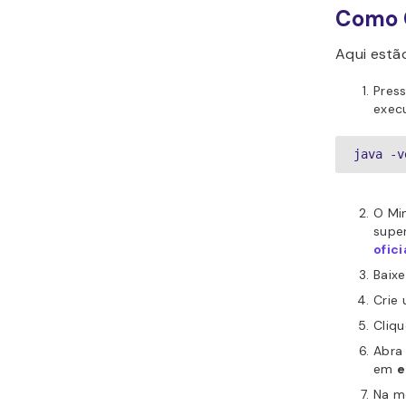
Como C
Aqui estã
Pres
execu
java -v
O Mi
super
ofici
Baix
Crie
Cliqu
Abr
em
e
Na m