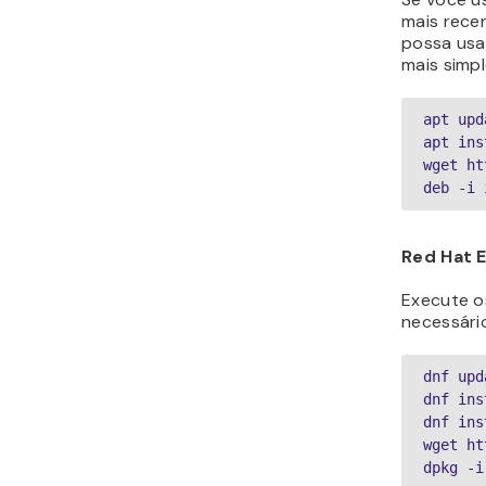
mais rece
possa usa
mais simpl
apt upd
apt ins
wget ht
deb -i 
Red Hat E
Execute o
necessári
dnf upd
dnf ins
dnf ins
wget ht
dpkg -i