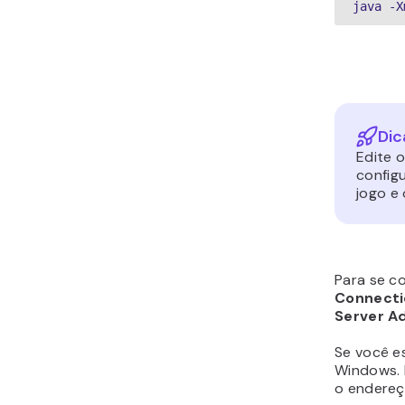
java -X
Dic
Edite 
config
jogo e
Para se co
Connecti
Server A
Se você es
Windows. P
o endere