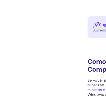
Sug
Apren
Como 
Comp
Se você nã
Minecraft
mínimos d
Windows 