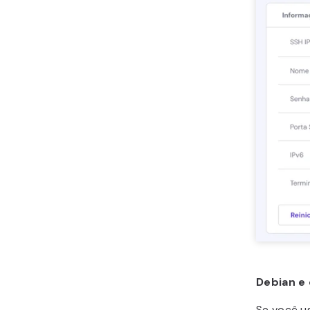
Debian e 
Se você u