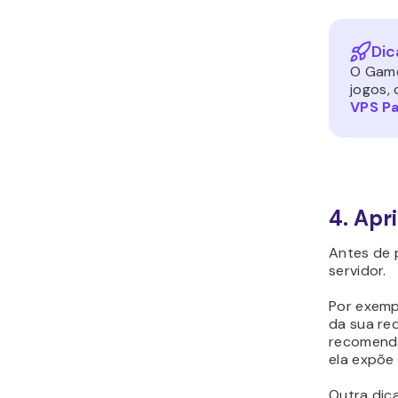
Dic
O Game
jogos,
VPS Pa
4. Apr
Antes de p
servidor.
Por exemp
da sua re
recomenda
ela expõe 
Outra dic