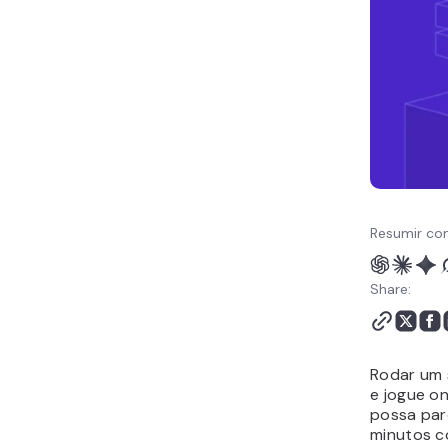
Computador
Solucionando Problemas
Comuns do Servidor
Minecraft
Conclusão
Criar Servidor Minecraft:
Perguntas Frequentes
Resumir co
Share:
Rodar um 
e jogue o
possa par
minutos c