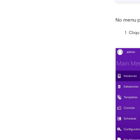
No menu pr
Cliq