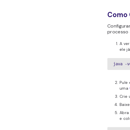
Como C
Configura
processo d
A ver
ele j
java -v
Pule 
uma
Crie 
Baixe
Abra
e col