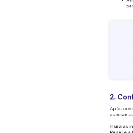
As
par
2. Con
Após compr
acessand
Insira as 
Panel
e a