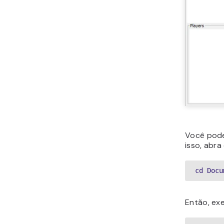
Você pode
isso, abr
cd Docu
Então, ex