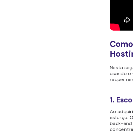
Como 
Hosti
Nesta seç
usando o 
requer ne
1. Esc
Ao adquir
esforço. 
back-end 
concentre