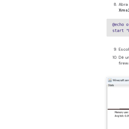
Abra 
Xms
@echo o
start "
Esco
Dê u
firew