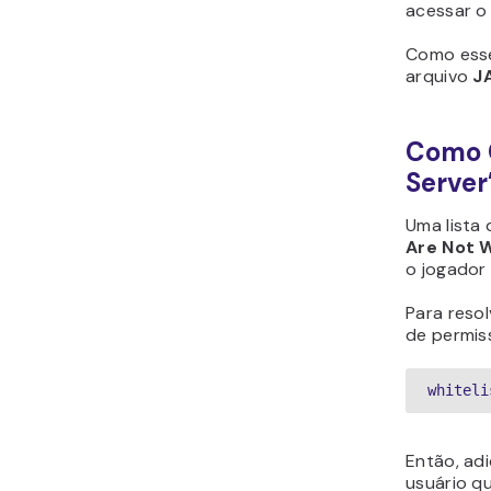
acessar o 
Como esse
arquivo
J
Como C
Server
Uma lista 
Are Not W
o jogador 
Para resol
de permis
whiteli
Então, adi
usuário qu