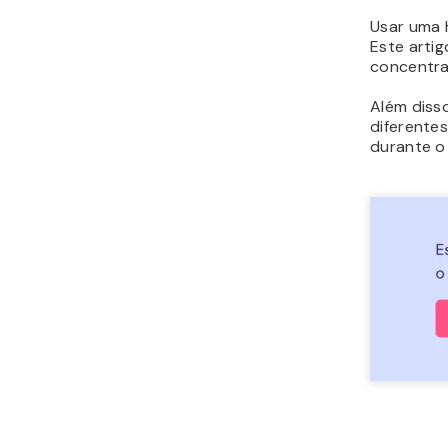
Usar uma 
Este arti
concentra
Além disso
diferente
durante o