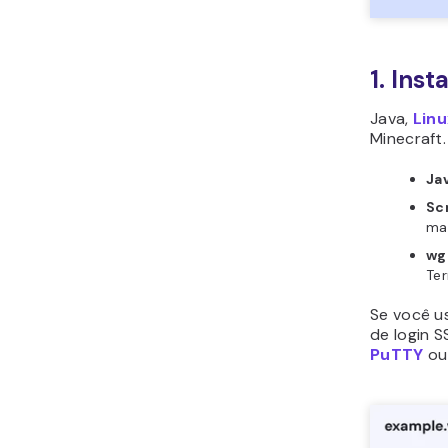
1. Ins
Java,
Lin
Minecraft.
Ja
Sc
ma
wg
Ter
Se você u
de login S
PuTTY
ou 