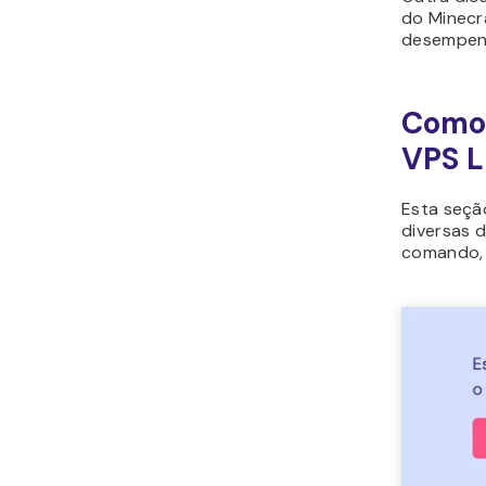
do Minecra
desempenh
Como 
VPS L
Esta seçã
diversas d
comando, 