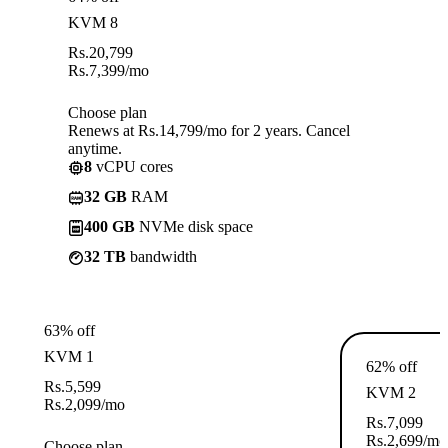
KVM 8
Rs.
20,799
Rs.
7,399
/mo
Choose plan
Renews at Rs.14,799/mo for 2 years. Cancel
anytime.
8
vCPU cores
32 GB
RAM
400 GB
NVMe disk space
32 TB
bandwidth
63% off
KVM 1
62% off
Rs.
5,599
KVM 2
Rs.
2,099
/mo
Rs.
7,099
Rs.
2,699
/mo
Choose plan