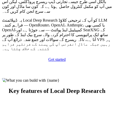
بالکل اسی طرح جیسے تجارتی ڈیپ ریسرچ پروڈکٹس، لیکن اس
میں آپ کو مکمل کنٹرول حاصل ہوتا ہے کہ کون سا ماڈل اور کون
سے سرچ انجن کام کریں گے۔
یہ ڈیپلائمنٹ Local Deep Research کو آپ کے ترجیحی کلاؤڈ LLM
فراہم کنندہ — OpenRouter، OpenAI، Anthropic، یا کسی بھی
OpenAI-کمپیٹیبل اینڈ پوائنٹ — سے جوڑتا ہے اور SearXNG کے
ساتھ ایک پرائیویسی کا احترام کرنے والے سرچ بیک اینڈ کے طور پر
آتا ہے، تاکہ ریسرچ کے سوالات اور جمع شدہ ذرائع آپ کے VPS پر
رہیں جبکہ ماڈل انفرنس آپ کی پسند کے فرنٹیر فراہم
کنندہ کے خلاف چلتا ہے۔
Get started
Key features of Local Deep Research