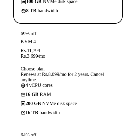
100 GB
NVMe disk space
8 TB
bandwidth
69% off
KVM 4
Rs.
11,799
Rs.
3,699
/mo
Choose plan
Renews at Rs.8,099/mo for 2 years. Cancel
anytime.
4
vCPU cores
16 GB
RAM
200 GB
NVMe disk space
16 TB
bandwidth
64% off