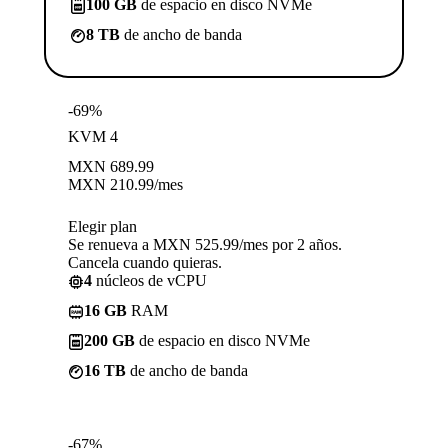
100 GB
de espacio en disco NVMe
8 TB
de ancho de banda
-69%
KVM 4
MXN
689.99
MXN
210.99
/mes
Elegir plan
Se renueva a MXN 525.99/mes por 2 años.
Cancela cuando quieras.
4
núcleos de vCPU
16 GB
RAM
200 GB
de espacio en disco NVMe
16 TB
de ancho de banda
-67%