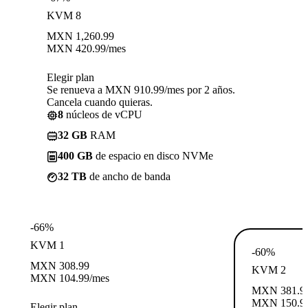
KVM 8
MXN
1,260.99
MXN
420.99
/mes
Elegir plan
Se renueva a MXN 910.99/mes por 2 años.
Cancela cuando quieras.
8
núcleos de vCPU
32 GB
RAM
400 GB
de espacio en disco NVMe
32 TB
de ancho de banda
-66%
KVM 1
-60%
MXN
308.99
KVM 2
MXN
104.99
/mes
MXN
381.9
MXN
150.9
Elegir plan