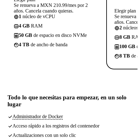
Se renueva a MXN 210.99/mes por 2
años. Cancela cuando quieras.
Elegir plan
1
núcleo de vCPU
Se renueva 
años. Cancel
4 GB
RAM
2
núcleos
50 GB
de espacio en disco NVMe
8 GB
RA
4 TB
de ancho de banda
100 GB
de
8 TB
de a
Todo lo que necesitas
para empezar, en un solo
lugar
Administrador de Docker
Acceso rápido a los registros del contenedor
Actualizaciones con un solo clic