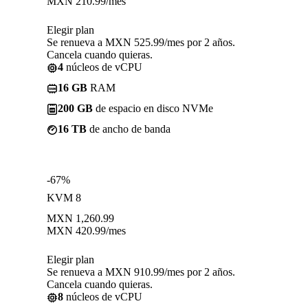
MXN
210.99
/mes
Elegir plan
Se renueva a MXN 525.99/mes por 2 años.
Cancela cuando quieras.
4
núcleos de vCPU
16 GB
RAM
200 GB
de espacio en disco NVMe
16 TB
de ancho de banda
-67%
KVM 8
MXN
1,260.99
MXN
420.99
/mes
Elegir plan
Se renueva a MXN 910.99/mes por 2 años.
Cancela cuando quieras.
8
núcleos de vCPU