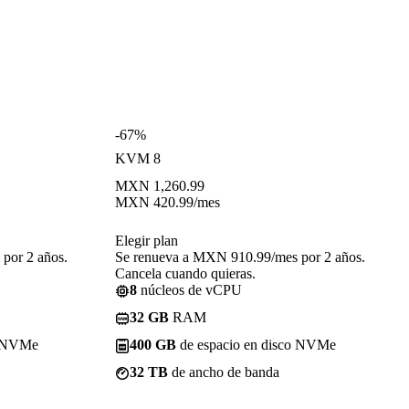
-67%
KVM 8
MXN
1,260.99
MXN
420.99
/mes
Elegir plan
por 2 años.
Se renueva a MXN 910.99/mes por 2 años.
Cancela cuando quieras.
8
núcleos de vCPU
32 GB
RAM
o NVMe
400 GB
de espacio en disco NVMe
32 TB
de ancho de banda