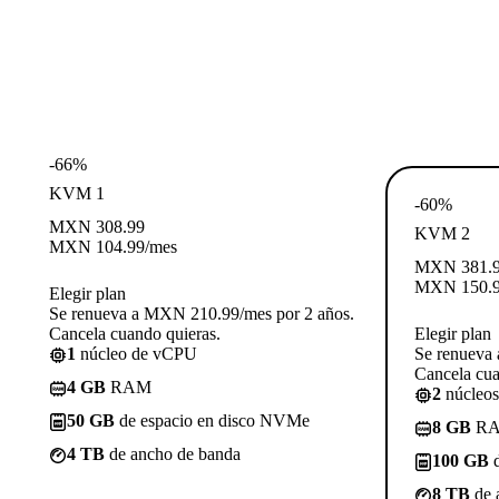
-66%
KVM 1
-60%
MXN
308.99
KVM 2
MXN
104.99
/mes
MXN
381.
MXN
150.
Elegir plan
Se renueva a MXN 210.99/mes por 2 años.
Cancela cuando quieras.
Elegir plan
1
núcleo de vCPU
Se renueva
Cancela cua
4 GB
RAM
2
núcleo
50 GB
de espacio en disco NVMe
8 GB
R
4 TB
de ancho de banda
100 GB
d
8 TB
de 