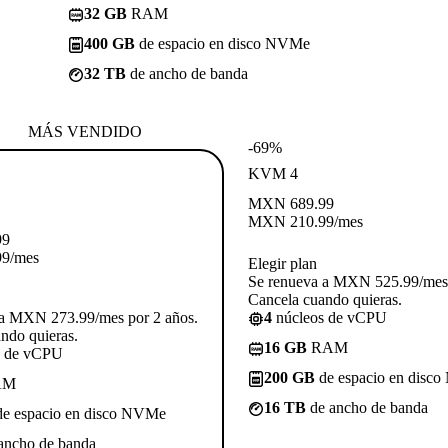
32 GB
RAM
400 GB
de espacio en disco NVMe
32 TB
de ancho de banda
MÁS VENDIDO
-69%
KVM 4
MXN
689.99
MXN
210.99
/mes
99
99
/mes
Elegir plan
Se renueva a MXN 525.99/mes 
Cancela cuando quieras.
 a MXN 273.99/mes por 2 años.
4
núcleos de vCPU
ndo quieras.
16 GB
RAM
s de vCPU
200 GB
de espacio en disc
AM
16 TB
de ancho de banda
e espacio en disco NVMe
ancho de banda