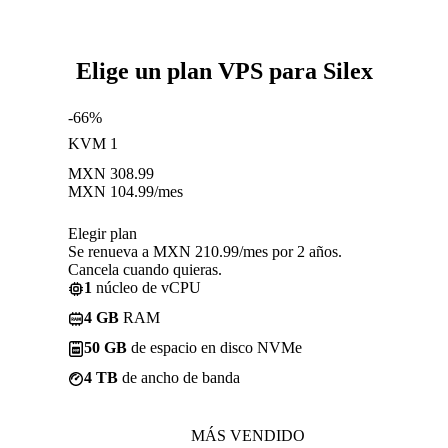
Elige un plan VPS para Silex
-66%
KVM 1
MXN
308.99
MXN
104.99
/mes
Elegir plan
Se renueva a MXN 210.99/mes por 2 años.
Cancela cuando quieras.
1
núcleo de vCPU
4 GB
RAM
50 GB
de espacio en disco NVMe
4 TB
de ancho de banda
MÁS VENDIDO