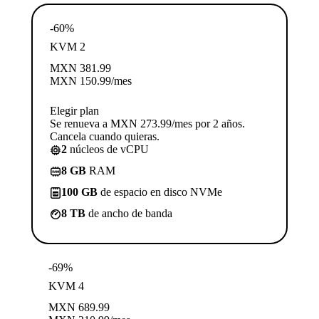
-60%
KVM 2
MXN
381.99
MXN
150.99
/mes
Elegir plan
Se renueva a MXN 273.99/mes por 2 años.
Cancela cuando quieras.
2
núcleos de vCPU
8 GB
RAM
100 GB
de espacio en disco NVMe
8 TB
de ancho de banda
-69%
KVM 4
MXN
689.99