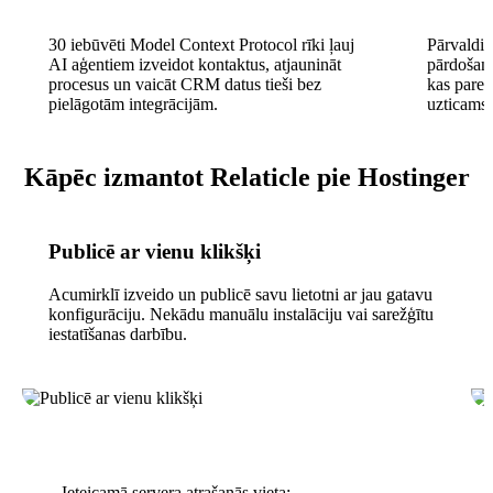
30 iebūvēti Model Context Protocol rīki ļauj
Pārvaldi
AI aģentiem izveidot kontaktus, atjaunināt
pārdošana
procesus un vaicāt CRM datus tieši bez
kas pare
pielāgotām integrācijām.
uzticams i
Kāpēc izmantot Relaticle pie Hostinger
Publicē ar vienu klikšķi
Acumirklī izveido un publicē savu lietotni ar jau gatavu
konfigurāciju. Nekādu manuālu instalāciju vai sarežģītu
iestatīšanas darbību.
Ieteicamā servera atrašanās vieta: