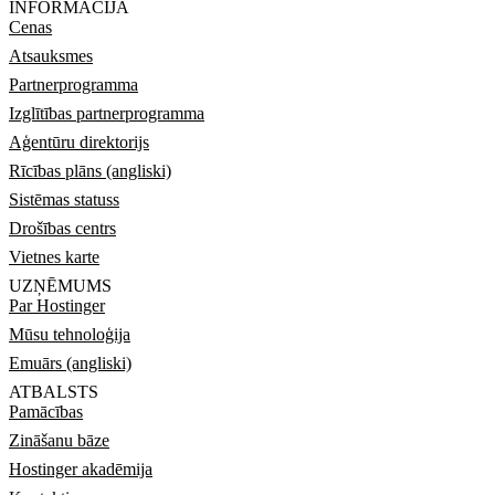
INFORMĀCIJA
Cenas
Atsauksmes
Partnerprogramma
Izglītības partnerprogramma
Aģentūru direktorijs
Rīcības plāns (angliski)
Sistēmas statuss
Drošības centrs
Vietnes karte
UZŅĒMUMS
Par Hostinger
Mūsu tehnoloģija
Emuārs (angliski)
ATBALSTS
Pamācības
Zināšanu bāze
Hostinger akadēmija