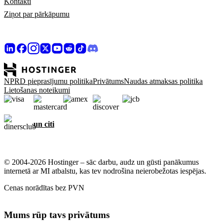
Kontakti
Ziņot par pārkāpumu
NPRD pieprasījumu politika
Privātums
Naudas atmaksas politika
Lietošanas noteikumi
un citi
© 2004-2026 Hostinger – sāc darbu, audz un gūsti panākumus
internetā ar MI atbalstu, kas tev nodrošina neierobežotas iespējas.
Cenas norādītas bez PVN
Mums rūp tavs privātums