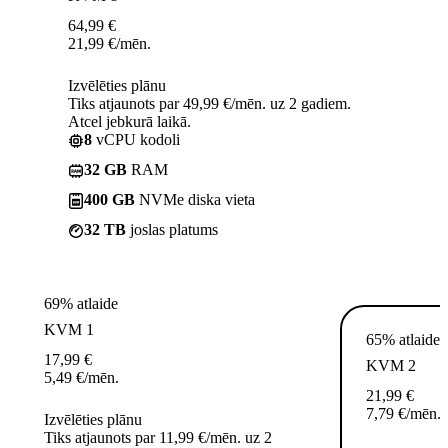
64,99
€
21,99
€
/mēn.
Izvēlēties plānu
Tiks atjaunots par 49,99 €/mēn. uz 2 gadiem.
Atcel jebkurā laikā.
8
vCPU kodoli
32 GB
RAM
400 GB
NVMe diska vieta
32 TB
joslas platums
69% atlaide
KVM 1
65% atlaide
17,99
€
KVM 2
5,49
€
/mēn.
21,99
€
7,79
€
/mēn.
Izvēlēties plānu
Tiks atjaunots par 11,99 €/mēn. uz 2