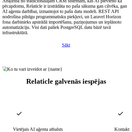
Atšķirībā no tradicionālajām CRM sistēmām, kas AI pievieno kā
pēcapdomu, Relaticle ir izstrādāta no paša sākuma gan cilvēka, gan
AI aģenta darbībai, izmantojot to pašu datu modeli. REST API
nodrošina pilnīgu programmatisku piekļuvi, un Laravel Horizon
fona darbinieks apstrādā importēšanu, paziņojumus un ieplānoto
automatizāciju. Visi dati paliek PostgreSQL datu bāzē tavā
infrastruktūrā.
Sākt
Relaticle galvenās iespējas
Vietējais AI aģenta atbalsts
Kontakti