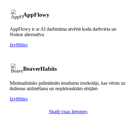
AppFlowy
AppFlowy ir ar AI darbināma atvērtā koda darbvieta un
Notion alternatīva
Izvēlēties
BeaverHabits
Minimalistisks pašmitināts ieradumu izsekotājs, kas vērsts uz
ikdienas atzīmēšanu un nepārtrauktām sērijām
Izvēlēties
Skatīt visas lietotnes