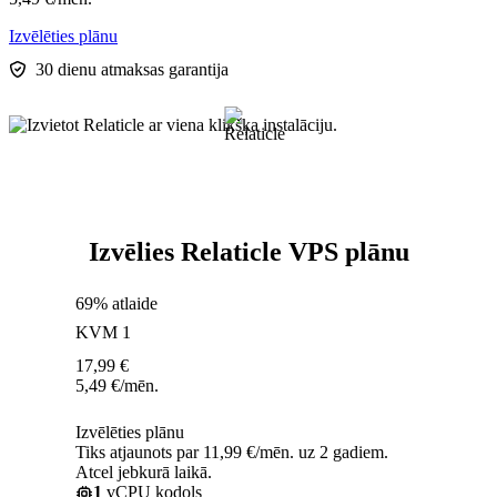
Izvēlēties plānu
30 dienu atmaksas garantija
Izvēlies Relaticle VPS plānu
69% atlaide
KVM 1
17,99
€
5,49
€
/mēn.
Izvēlēties plānu
Tiks atjaunots par 11,99 €/mēn. uz 2 gadiem.
Atcel jebkurā laikā.
1
vCPU kodols