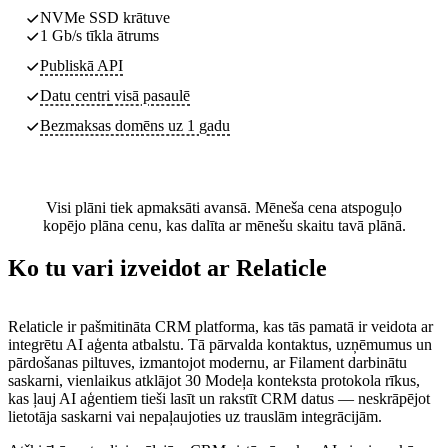
NVMe SSD krātuve
1 Gb/s tīkla ātrums
Publiskā API
Datu centri
visā pasaulē
Bezmaksas domēns uz 1 gadu
Visi plāni tiek apmaksāti avansā. Mēneša cena atspoguļo
kopējo plāna cenu, kas dalīta ar mēnešu skaitu tavā plānā.
Ko tu vari izveidot ar Relaticle
Relaticle ir pašmitināta CRM platforma, kas tās pamatā ir veidota ar
integrētu AI aģenta atbalstu. Tā pārvalda kontaktus, uzņēmumus un
pārdošanas piltuves, izmantojot modernu, ar Filament darbinātu
saskarni, vienlaikus atklājot 30 Modeļa konteksta protokola rīkus,
kas ļauj AI aģentiem tieši lasīt un rakstīt CRM datus — neskrāpējot
lietotāja saskarni vai nepaļaujoties uz trauslām integrācijām.