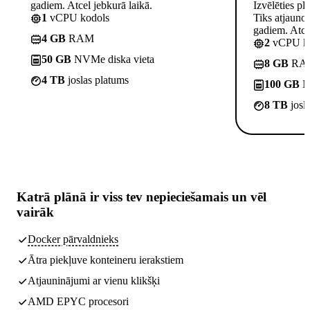
gadiem. Atcel jebkurā laikā.
Izvēlēties pl
1
vCPU kodols
Tiks atjauno
gadiem. Atcel
4 GB
RAM
2
vCPU ko
50 GB
NVMe diska vieta
8 GB
RA
4 TB
joslas platums
100 GB
NV
8 TB
josl
Katrā plānā ir
viss tev nepieciešamais
un vēl
vairāk
Docker pārvaldnieks
Ātra piekļuve konteineru ierakstiem
Atjauninājumi ar vienu klikšķi
AMD EPYC procesori