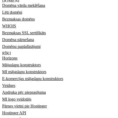
DOMĒNI
Domēna vārda meklēšana
Lēti domēni
Bezmaksas domēns
WHOIS
Bezmaksas SSL sertifikāts
Domēna pārnešana
Domēnu paplašinājumi
RĪKI
Horizons
Mājaslapu konstruktors
MI mājaslapu konstruktors
E-komercijas mājaslapu konstruktors
Veidnes
Apdruka pēc pieprasījuma
MI logo veidotājs
Pārnes vietni pie Hostinger
Hostinger API