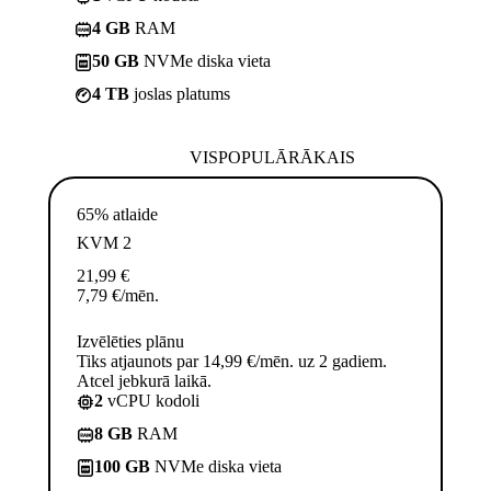
4 GB
RAM
50 GB
NVMe diska vieta
4 TB
joslas platums
VISPOPULĀRĀKAIS
65% atlaide
KVM 2
21,99
€
7,79
€
/mēn.
Izvēlēties plānu
Tiks atjaunots par 14,99 €/mēn. uz 2 gadiem.
Atcel jebkurā laikā.
2
vCPU kodoli
8 GB
RAM
100 GB
NVMe diska vieta