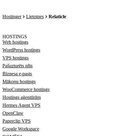
Hostinger
Lietotnes
Relaticle
HOSTINGS
Web hostings
WordPress hostings
VPS hostings
Pašuzturēts n8n
Biznesa e-pasts
Mākoņu hostings
WooCommerce hostings
Hostings aģentūrām
Hermes Agent VPS
OpenClaw
Paperclip VPS
Google Workspace