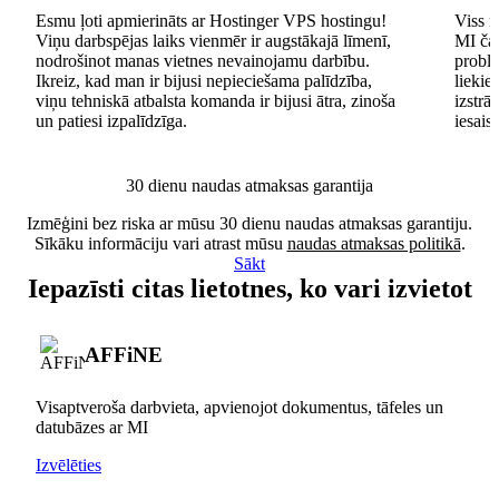
Esmu ļoti apmierināts ar Hostinger VPS hostingu!
Viss n
Viņu darbspējas laiks vienmēr ir augstākajā līmenī,
MI čat
nodrošinot manas vietnes nevainojamu darbību.
problē
Ikreiz, kad man ir bijusi nepieciešama palīdzība,
lieki
viņu tehniskā atbalsta komanda ir bijusi ātra, zinoša
izstrā
un patiesi izpalīdzīga.
iesais
30 dienu naudas atmaksas garantija
Izmēģini bez riska ar mūsu 30 dienu naudas atmaksas garantiju.
Sīkāku informāciju vari atrast mūsu
naudas atmaksas politikā
.
Sākt
Iepazīsti citas lietotnes, ko vari izvietot
AFFiNE
Visaptveroša darbvieta, apvienojot dokumentus, tāfeles un
datubāzes ar MI
Izvēlēties