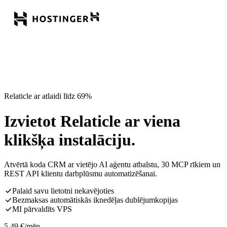
Relaticle ar atlaidi līdz 69%
Izvietot Relaticle ar viena
klikšķa instalāciju.
Atvērtā koda CRM ar vietējo AI aģentu atbalstu, 30 MCP rīkiem un
REST API klientu darbplūsmu automatizēšanai.
Palaid savu lietotni nekavējoties
Bezmaksas automātiskās iknedēļas dublējumkopijas
MI pārvaldīts VPS
5,49
€
/mēn.