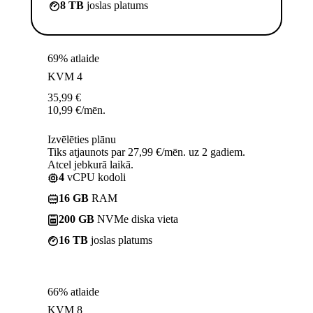
8 TB
joslas platums
69% atlaide
KVM 4
35,99
€
10,99
€
/mēn.
Izvēlēties plānu
Tiks atjaunots par 27,99 €/mēn. uz 2 gadiem.
Atcel jebkurā laikā.
4
vCPU kodoli
16 GB
RAM
200 GB
NVMe diska vieta
16 TB
joslas platums
66% atlaide
KVM 8