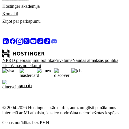
Hostinger akadēmija
Kontakti
Ziņot par pārkāpumu
NPRD pieprasījumu politika
Privātums
Naudas atmaksas politika
Lietošanas noteikumi
un citi
© 2004-2026 Hostinger – sāc darbu, audz un gūsti panākumus
internetā ar MI atbalstu, kas tev nodrošina neierobežotas iespējas.
Cenas norādītas bez PVN