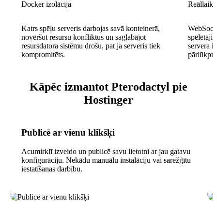
Docker izolācija
Reāllaika
Katrs spēļu serveris darbojas savā konteinerā,
WebSocke
novēršot resursu konfliktus un saglabājot
spēlētāji
resursdatora sistēmu drošu, pat ja serveris tiek
servera i
kompromitēts.
pārlūkpr
Kāpēc izmantot Pterodactyl pie
Hostinger
Publicē ar vienu klikšķi
Acumirklī izveido un publicē savu lietotni ar jau gatavu
konfigurāciju. Nekādu manuālu instalāciju vai sarežģītu
iestatīšanas darbību.