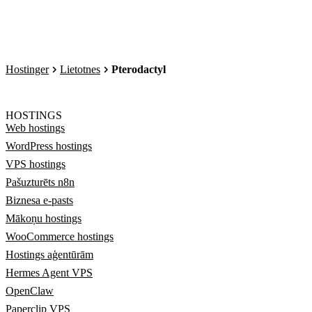
Hostinger
Lietotnes
Pterodactyl
HOSTINGS
Web hostings
WordPress hostings
VPS hostings
Pašuzturēts n8n
Biznesa e-pasts
Mākoņu hostings
WooCommerce hostings
Hostings aģentūrām
Hermes Agent VPS
OpenClaw
Paperclip VPS