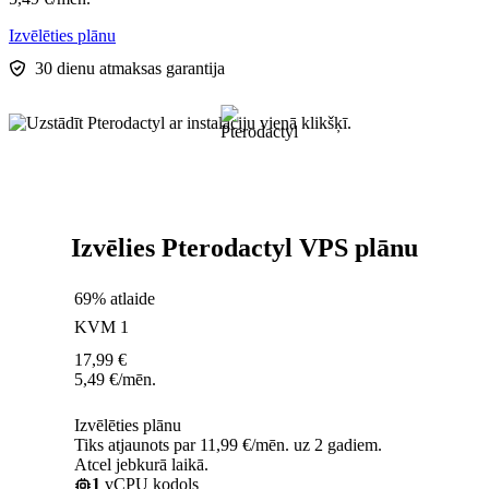
Izvēlēties plānu
30 dienu atmaksas garantija
Izvēlies Pterodactyl VPS plānu
69% atlaide
KVM 1
17,99
€
5,49
€
/mēn.
Izvēlēties plānu
Tiks atjaunots par 11,99 €/mēn. uz 2 gadiem.
Atcel jebkurā laikā.
1
vCPU kodols