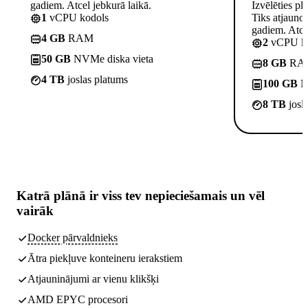
gadiem. Atcel jebkurā laikā.
Izvēlēties pl
1
vCPU kodols
Tiks atjauno
gadiem. Atcel
4 GB
RAM
2
vCPU ko
50 GB
NVMe diska vieta
8 GB
RA
4 TB
joslas platums
100 GB
NV
8 TB
josl
Katrā plānā ir
viss tev nepieciešamais
un vēl
vairāk
Docker pārvaldnieks
Ātra piekļuve konteineru ierakstiem
Atjauninājumi ar vienu klikšķi
AMD EPYC procesori