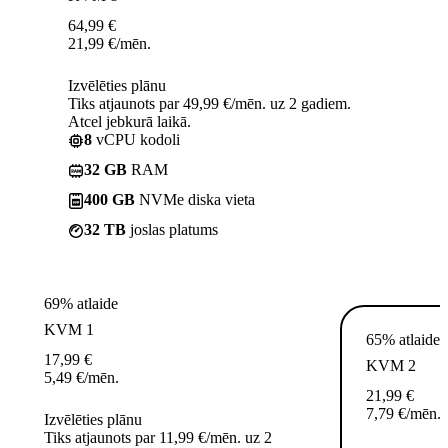
64,99
€
21,99
€
/mēn.
Izvēlēties plānu
Tiks atjaunots par 49,99 €/mēn. uz 2 gadiem.
Atcel jebkurā laikā.
8
vCPU kodoli
32 GB
RAM
400 GB
NVMe diska vieta
32 TB
joslas platums
69% atlaide
KVM 1
65% atlaide
17,99
€
KVM 2
5,49
€
/mēn.
21,99
€
7,79
€
/mēn.
Izvēlēties plānu
Tiks atjaunots par 11,99 €/mēn. uz 2