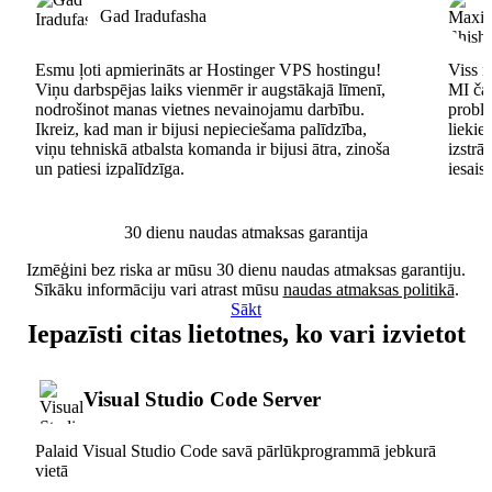
Gad Iradufasha
Esmu ļoti apmierināts ar Hostinger VPS hostingu!
Viss n
Viņu darbspējas laiks vienmēr ir augstākajā līmenī,
MI čat
nodrošinot manas vietnes nevainojamu darbību.
problē
Ikreiz, kad man ir bijusi nepieciešama palīdzība,
lieki
viņu tehniskā atbalsta komanda ir bijusi ātra, zinoša
izstrā
un patiesi izpalīdzīga.
iesais
30 dienu naudas atmaksas garantija
Izmēģini bez riska ar mūsu 30 dienu naudas atmaksas garantiju.
Sīkāku informāciju vari atrast mūsu
naudas atmaksas politikā
.
Sākt
Iepazīsti citas lietotnes, ko vari izvietot
Visual Studio Code Server
Palaid Visual Studio Code savā pārlūkprogrammā jebkurā
vietā