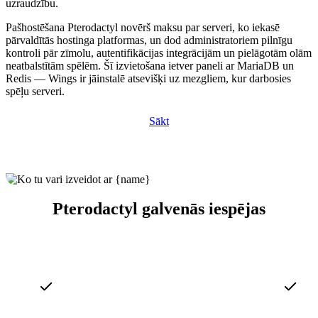
uzraudzību.
Pašhostēšana Pterodactyl novērš maksu par serveri, ko iekasē
pārvaldītās hostinga platformas, un dod administratoriem pilnīgu
kontroli pār zīmolu, autentifikācijas integrācijām un pielāgotām olām
neatbalstītām spēlēm. Šī izvietošana ietver paneli ar MariaDB un
Redis — Wings ir jāinstalē atsevišķi uz mezgliem, kur darbosies
spēļu serveri.
Sākt
Pterodactyl galvenās iespējas