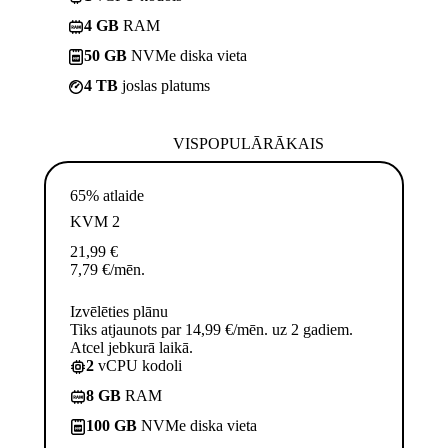
4 GB
RAM
50 GB
NVMe diska vieta
4 TB
joslas platums
VISPOPULĀRĀKAIS
65% atlaide
KVM 2
21,99
€
7,79
€
/mēn.
Izvēlēties plānu
Tiks atjaunots par 14,99 €/mēn. uz 2 gadiem.
Atcel jebkurā laikā.
2
vCPU kodoli
8 GB
RAM
100 GB
NVMe diska vieta