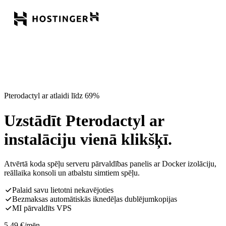
Pterodactyl ar atlaidi līdz 69%
Uzstādīt Pterodactyl ar
instalāciju vienā klikšķī.
Atvērtā koda spēļu serveru pārvaldības panelis ar Docker izolāciju,
reāllaika konsoli un atbalstu simtiem spēļu.
Palaid savu lietotni nekavējoties
Bezmaksas automātiskās iknedēļas dublējumkopijas
MI pārvaldīts VPS
5,49
€
/mēn.