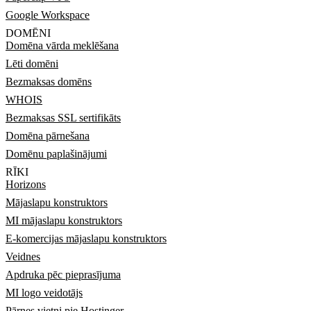
Google Workspace
DOMĒNI
Domēna vārda meklēšana
Lēti domēni
Bezmaksas domēns
WHOIS
Bezmaksas SSL sertifikāts
Domēna pārnešana
Domēnu paplašinājumi
RĪKI
Horizons
Mājaslapu konstruktors
MI mājaslapu konstruktors
E-komercijas mājaslapu konstruktors
Veidnes
Apdruka pēc pieprasījuma
MI logo veidotājs
Pārnes vietni pie Hostinger