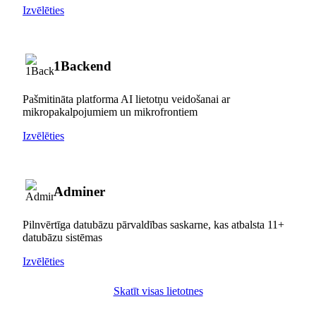
Izvēlēties
1Backend
Pašmitināta platforma AI lietotņu veidošanai ar
mikropakalpojumiem un mikrofrontiem
Izvēlēties
Adminer
Pilnvērtīga datubāzu pārvaldības saskarne, kas atbalsta 11+
datubāzu sistēmas
Izvēlēties
Skatīt visas lietotnes