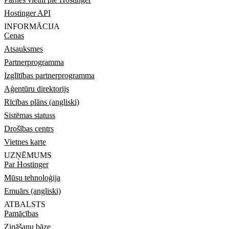
Hostinger API
INFORMĀCIJA
Cenas
Atsauksmes
Partnerprogramma
Izglītības partnerprogramma
Aģentūru direktorijs
Rīcības plāns (angliski)
Sistēmas statuss
Drošības centrs
Vietnes karte
UZŅĒMUMS
Par Hostinger
Mūsu tehnoloģija
Emuārs (angliski)
ATBALSTS
Pamācības
Zināšanu bāze