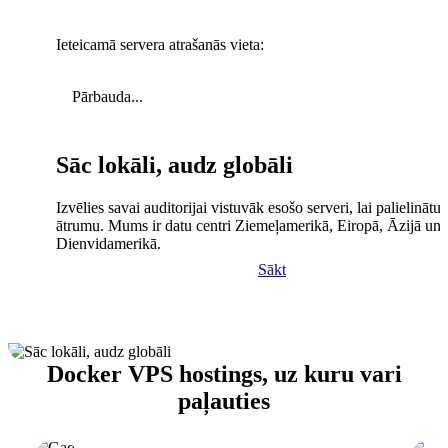
Ieteicamā servera atrašanās vieta:
Pārbauda...
Sāc lokāli, audz globāli
Izvēlies savai auditorijai vistuvāk esošo serveri, lai palielinātu 
ātrumu. Mums ir datu centri Ziemeļamerikā, Eiropā, Āzijā un
Dienvidamerikā.
Sākt
Docker VPS hostings, uz kuru vari
paļauties