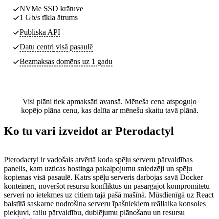
NVMe SSD krātuve
1 Gb/s tīkla ātrums
Publiskā API
Datu centri
visā pasaulē
Bezmaksas domēns uz 1 gadu
Visi plāni tiek apmaksāti avansā. Mēneša cena atspoguļo
kopējo plāna cenu, kas dalīta ar mēnešu skaitu tavā plānā.
Ko tu vari izveidot ar Pterodactyl
Pterodactyl ir vadošais atvērtā koda spēļu serveru pārvaldības
panelis, kam uzticas hostinga pakalpojumu sniedzēji un spēļu
kopienas visā pasaulē. Katrs spēļu serveris darbojas savā Docker
konteinerī, novēršot resursu konfliktus un pasargājot kompromitētu
serveri no ietekmes uz citiem tajā pašā mašīnā. Mūsdienīgā uz React
balstītā saskarne nodrošina serveru īpašniekiem reāllaika konsoles
piekļuvi, failu pārvaldību, dublējumu plānošanu un resursu