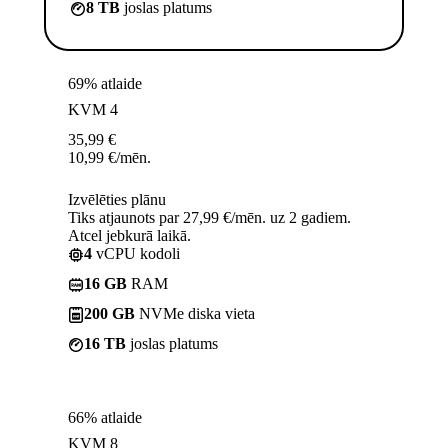
8 TB
joslas platums
69% atlaide
KVM 4
35,99
€
10,99
€
/mēn.
Izvēlēties plānu
Tiks atjaunots par 27,99 €/mēn. uz 2 gadiem.
Atcel jebkurā laikā.
4
vCPU kodoli
16 GB
RAM
200 GB
NVMe diska vieta
16 TB
joslas platums
66% atlaide
KVM 8