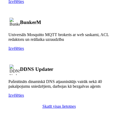
Izvēlēties
BunkerM
Universāls Mosquitto MQTT brokeris ar web saskarni, ACL
redaktoru un reāllaika uzraudzību
Izvēlēties
DDNS Updater
Pašmitināts dinamiskā DNS atjauninātājs vairāk nekā 40
pakalpojumu sniedzējiem, darbojas kā bezgalvas aģents
Izvēlēties
Skatīt visas lietotnes