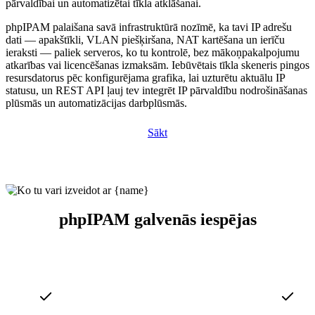
pārvaldībai un automatizētai tīkla atklāšanai.
phpIPAM palaišana savā infrastruktūrā nozīmē, ka tavi IP adrešu
dati — apakštīkli, VLAN piešķiršana, NAT kartēšana un ierīču
ieraksti — paliek serveros, ko tu kontrolē, bez mākoņpakalpojumu
atkarības vai licencēšanas izmaksām. Iebūvētais tīkla skeneris pingos
resursdatorus pēc konfigurējama grafika, lai uzturētu aktuālu IP
statusu, un REST API ļauj tev integrēt IP pārvaldību nodrošināšanas
plūsmās un automatizācijas darbplūsmās.
Sākt
phpIPAM galvenās iespējas