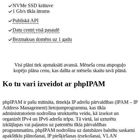
NVMe SSD krātuve
1 Gb/s tīkla ātrums
Publiskā API
Datu centri
visā pasaulē
Bezmaksas domēns uz 1 gadu
Visi plāni tiek apmaksāti avansā. Mēneša cena atspoguļo
kopējo plāna cenu, kas dalīta ar mēnešu skaitu tavā plānā.
Ko tu vari izveidot ar phpIPAM
phpIPAM ir pašu mitināta, tīmekļa IP adrešu pārvaldības (IPAM – IP
Address Management) lietojumprogramma, kas tīkla
administratoriem nodrošina strukturētu veidu, kā izsekot un
organizēt IPv4 un IPv6 adrešu telpu. Tā vietā, lai uzturētu
izklājlapas vai paļautos uz patentētu tīkla pārvaldības
programmatūru, phpIPAM nodrošina uz datubāzes balstītu saskarni
apakštīklu plānošanai, IP piešķiršanas izsekošanai, VLAN