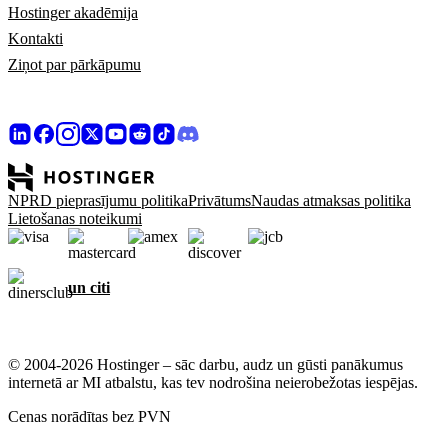
Hostinger akadēmija
Kontakti
Ziņot par pārkāpumu
NPRD pieprasījumu politika
Privātums
Naudas atmaksas politika
Lietošanas noteikumi
un citi
© 2004-2026 Hostinger – sāc darbu, audz un gūsti panākumus
internetā ar MI atbalstu, kas tev nodrošina neierobežotas iespējas.
Cenas norādītas bez PVN