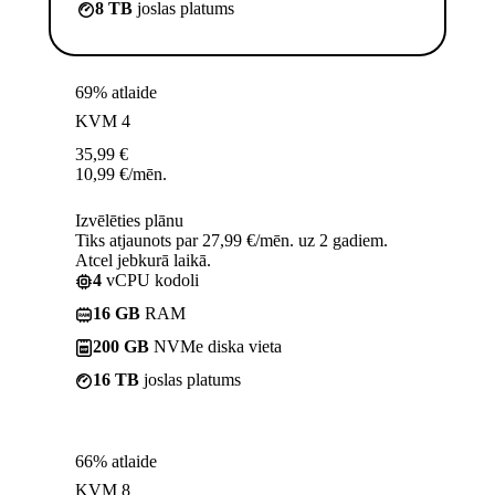
8 TB
joslas platums
69% atlaide
KVM 4
35,99
€
10,99
€
/mēn.
Izvēlēties plānu
Tiks atjaunots par 27,99 €/mēn. uz 2 gadiem.
Atcel jebkurā laikā.
4
vCPU kodoli
16 GB
RAM
200 GB
NVMe diska vieta
16 TB
joslas platums
66% atlaide
KVM 8