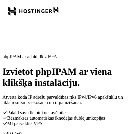
phpIPAM ar atlaidi līdz 69%
Izvietot phpIPAM ar viena
klikšķa instalāciju.
Atvērtā koda IP adrešu pārvaldības rīks IPv4/IPv6 apakštīklu un
tīkla resursu izsekošanai un organizēšanai.
Palaid savu lietotni nekavējoties
Bezmaksas automātiskās iknedēļas dublējumkopijas
MI pārvaldīts VPS
5,49
€
/mēn.