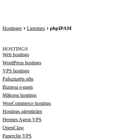
Hostinger
Lietotnes
phpIPAM
HOSTINGS
Web hostings
WordPress hostings
VPS hostings
Pašuzturēts n8n
Biznesa e-pasts
Mākoņu hostings
WooCommerce hostings
Hostings aģentūrām
Hermes Agent VPS
OpenClaw
Paperclip VPS