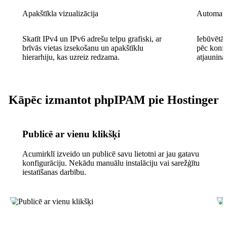
Apakštīkla vizualizācija
Automatiz
Skatīt IPv4 un IPv6 adrešu telpu grafiski, ar
Iebūvētā 
brīvās vietas izsekošanu un apakštīklu
pēc konfi
hierarhiju, kas uzreiz redzama.
atjaunina
Kāpēc izmantot phpIPAM pie Hostinger
Publicē ar vienu klikšķi
Acumirklī izveido un publicē savu lietotni ar jau gatavu
konfigurāciju. Nekādu manuālu instalāciju vai sarežģītu
iestatīšanas darbību.