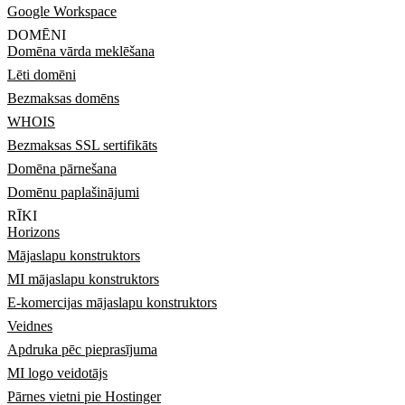
Google Workspace
DOMĒNI
Domēna vārda meklēšana
Lēti domēni
Bezmaksas domēns
WHOIS
Bezmaksas SSL sertifikāts
Domēna pārnešana
Domēnu paplašinājumi
RĪKI
Horizons
Mājaslapu konstruktors
MI mājaslapu konstruktors
E-komercijas mājaslapu konstruktors
Veidnes
Apdruka pēc pieprasījuma
MI logo veidotājs
Pārnes vietni pie Hostinger