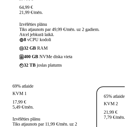
64,99
€
21,99
€
/mēn.
Izvēlēties plānu
Tiks atjaunots par 49,99 €/mēn. uz 2 gadiem.
Atcel jebkurā laikā.
8
vCPU kodoli
32 GB
RAM
400 GB
NVMe diska vieta
32 TB
joslas platums
69% atlaide
KVM 1
65% atlaide
17,99
€
KVM 2
5,49
€
/mēn.
21,99
€
7,79
€
/mēn.
Izvēlēties plānu
Tiks atjaunots par 11,99 €/mēn. uz 2