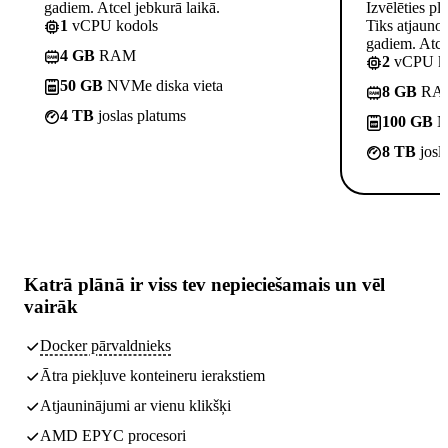
gadiem. Atcel jebkurā laikā.
Izvēlēties pl
1
vCPU kodols
Tiks atjauno
gadiem. Atcel
4 GB
RAM
2
vCPU ko
50 GB
NVMe diska vieta
8 GB
RA
4 TB
joslas platums
100 GB
NV
8 TB
josl
Katrā plānā ir
viss tev nepieciešamais
un vēl
vairāk
Docker pārvaldnieks
Ātra piekļuve konteineru ierakstiem
Atjauninājumi ar vienu klikšķi
AMD EPYC procesori