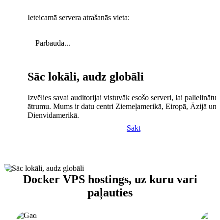
Ieteicamā servera atrašanās vieta:
Pārbauda...
Sāc lokāli, audz globāli
Izvēlies savai auditorijai vistuvāk esošo serveri, lai palielinātu 
ātrumu. Mums ir datu centri Ziemeļamerikā, Eiropā, Āzijā un
Dienvidamerikā.
Sākt
Docker VPS hostings, uz kuru vari
paļauties