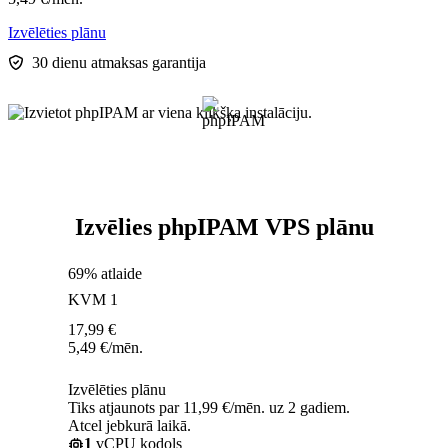
Izvēlēties plānu
30 dienu atmaksas garantija
Izvēlies phpIPAM VPS plānu
69% atlaide
KVM 1
17,99
€
5,49
€
/mēn.
Izvēlēties plānu
Tiks atjaunots par 11,99 €/mēn. uz 2 gadiem.
Atcel jebkurā laikā.
1
vCPU kodols