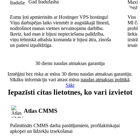
Gad Iradufasha
Esmu ļoti apmierināts ar Hostinger VPS hostingu!
Viss n
Viņu darbspējas laiks vienmēr ir augstākajā līmenī,
MI čat
nodrošinot manas vietnes nevainojamu darbību.
problē
Ikreiz, kad man ir bijusi nepieciešama palīdzība,
lieki
viņu tehniskā atbalsta komanda ir bijusi ātra, zinoša
izstrā
un patiesi izpalīdzīga.
iesais
30 dienu naudas atmaksas garantija
Izmēģini bez riska ar mūsu 30 dienu naudas atmaksas garantiju.
Sīkāku informāciju vari atrast mūsu
naudas atmaksas politikā
.
Sākt
Iepazīsti citas lietotnes, ko vari izvietot
Atlas CMMS
Pašmitināts CMMS darba pasūtījumiem, profilaktiskajai
apkopei un līdzekļu izsekošanai