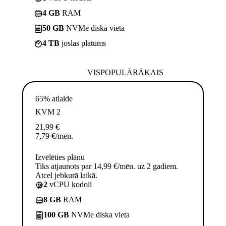
4 GB
RAM
50 GB
NVMe diska vieta
4 TB
joslas platums
VISPOPULĀRĀKAIS
65% atlaide
KVM 2
21,99
€
7,79
€
/mēn.
Izvēlēties plānu
Tiks atjaunots par 14,99 €/mēn. uz 2 gadiem.
Atcel jebkurā laikā.
2
vCPU kodoli
8 GB
RAM
100 GB
NVMe diska vieta