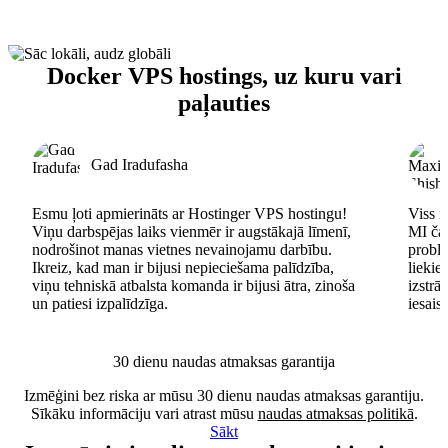
Docker VPS hostings, uz kuru vari
paļauties
Gad Iradufasha
Esmu ļoti apmierināts ar Hostinger VPS hostingu!
Viss n
Viņu darbspējas laiks vienmēr ir augstākajā līmenī,
MI čat
nodrošinot manas vietnes nevainojamu darbību.
problē
Ikreiz, kad man ir bijusi nepieciešama palīdzība,
lieki
viņu tehniskā atbalsta komanda ir bijusi ātra, zinoša
izstrā
un patiesi izpalīdzīga.
iesais
30 dienu naudas atmaksas garantija
Izmēģini bez riska ar mūsu 30 dienu naudas atmaksas garantiju.
Sīkāku informāciju vari atrast mūsu
naudas atmaksas politikā
.
Sākt