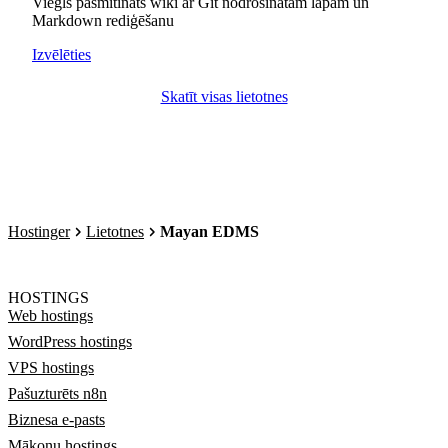
Viegls pašmitināts wiki ar Git nodrošinātām lapām un
Markdown rediģēšanu
Izvēlēties
Skatīt visas lietotnes
Hostinger
Lietotnes
Mayan EDMS
HOSTINGS
Web hostings
WordPress hostings
VPS hostings
Pašuzturēts n8n
Biznesa e-pasts
Mākoņu hostings