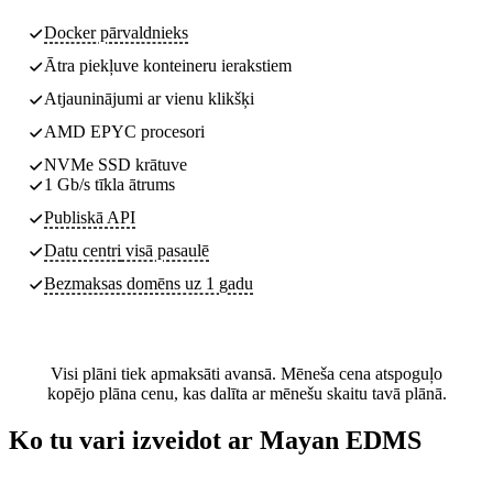
Docker pārvaldnieks
Ātra piekļuve konteineru ierakstiem
Atjauninājumi ar vienu klikšķi
AMD EPYC procesori
NVMe SSD krātuve
1 Gb/s tīkla ātrums
Publiskā API
Datu centri
visā pasaulē
Bezmaksas domēns uz 1 gadu
Visi plāni tiek apmaksāti avansā. Mēneša cena atspoguļo
kopējo plāna cenu, kas dalīta ar mēnešu skaitu tavā plānā.
Ko tu vari izveidot ar Mayan EDMS