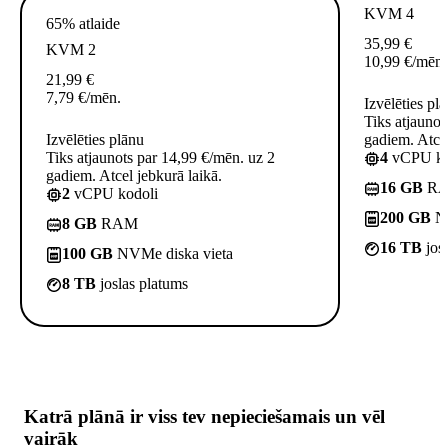
KVM 4
65% atlaide
35,99
€
KVM 2
10,99
€
/mēn.
21,99
€
7,79
€
/mēn.
Izvēlēties pl
Tiks atjaunot
Izvēlēties plānu
gadiem. Atcel
Tiks atjaunots par 14,99 €/mēn. uz 2
4
vCPU ko
gadiem. Atcel jebkurā laikā.
16 GB
R
2
vCPU kodoli
200 GB
NV
8 GB
RAM
16 TB
jos
100 GB
NVMe diska vieta
8 TB
joslas platums
Katrā plānā ir
viss tev nepieciešamais
un vēl
vairāk