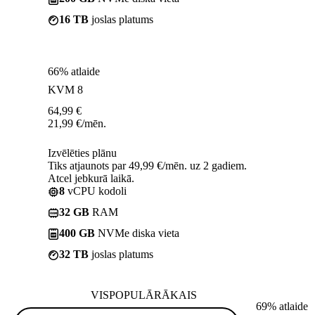
16 TB
joslas platums
66% atlaide
KVM 8
64,99
€
21,99
€
/mēn.
Izvēlēties plānu
Tiks atjaunots par 49,99 €/mēn. uz 2 gadiem.
Atcel jebkurā laikā.
8
vCPU kodoli
32 GB
RAM
400 GB
NVMe diska vieta
32 TB
joslas platums
VISPOPULĀRĀKAIS
69% atlaide