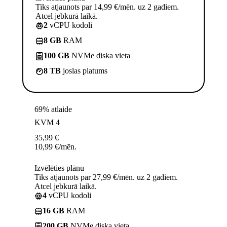
Tiks atjaunots par 14,99 €/mēn. uz 2 gadiem.
Atcel jebkurā laikā.
2
vCPU kodoli
8 GB
RAM
100 GB
NVMe diska vieta
8 TB
joslas platums
69% atlaide
KVM 4
35,99
€
10,99
€
/mēn.
Izvēlēties plānu
Tiks atjaunots par 27,99 €/mēn. uz 2 gadiem.
Atcel jebkurā laikā.
4
vCPU kodoli
16 GB
RAM
200 GB
NVMe diska vieta