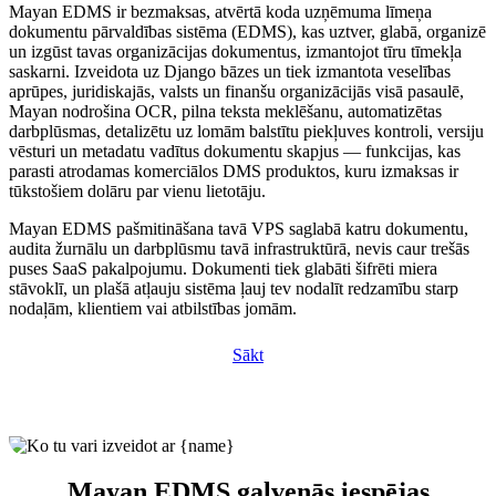
Mayan EDMS ir bezmaksas, atvērtā koda uzņēmuma līmeņa
dokumentu pārvaldības sistēma (EDMS), kas uztver, glabā, organizē
un izgūst tavas organizācijas dokumentus, izmantojot tīru tīmekļa
saskarni. Izveidota uz Django bāzes un tiek izmantota veselības
aprūpes, juridiskajās, valsts un finanšu organizācijās visā pasaulē,
Mayan nodrošina OCR, pilna teksta meklēšanu, automatizētas
darbplūsmas, detalizētu uz lomām balstītu piekļuves kontroli, versiju
vēsturi un metadatu vadītus dokumentu skapjus — funkcijas, kas
parasti atrodamas komerciālos DMS produktos, kuru izmaksas ir
tūkstošiem dolāru par vienu lietotāju.
Mayan EDMS pašmitināšana tavā VPS saglabā katru dokumentu,
audita žurnālu un darbplūsmu tavā infrastruktūrā, nevis caur trešās
puses SaaS pakalpojumu. Dokumenti tiek glabāti šifrēti miera
stāvoklī, un plašā atļauju sistēma ļauj tev nodalīt redzamību starp
nodaļām, klientiem vai atbilstības jomām.
Sākt
Mayan EDMS galvenās iespējas