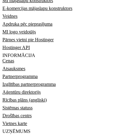
MI mājaslapu konstruktors
E-komercijas mājaslapu konstruktors
Veidnes
Apdruka pēc pieprasījuma
MI logo veidotājs
Pārnes vietni pie Hostinger
Hostinger API
INFORMĀCIJA
Cenas
Atsauksmes
Partnerprogramma
Izglītības partnerprogramma
Aģentūru direktorijs
Rīcības plāns (angliski)
Sistēmas statuss
Drošības centrs
Vietnes karte
UZŅĒMUMS