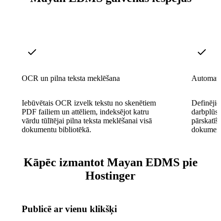
OCR un pilna teksta meklēšana
Automati
Iebūvētais OCR izvelk tekstu no skenētiem
Definējie
PDF failiem un attēliem, indeksējot katru
darbplūsm
vārdu tūlītējai pilna teksta meklēšanai visā
pārskatīš
dokumentu bibliotēkā.
dokumentu
Kāpēc izmantot Mayan EDMS pie
Hostinger
Publicē ar vienu klikšķi