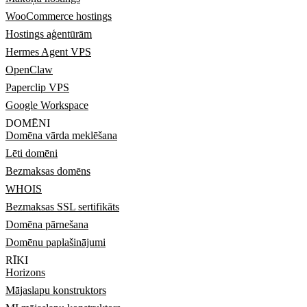
WooCommerce hostings
Hostings aģentūrām
Hermes Agent VPS
OpenClaw
Paperclip VPS
Google Workspace
DOMĒNI
Domēna vārda meklēšana
Lēti domēni
Bezmaksas domēns
WHOIS
Bezmaksas SSL sertifikāts
Domēna pārnešana
Domēnu paplašinājumi
RĪKI
Horizons
Mājaslapu konstruktors