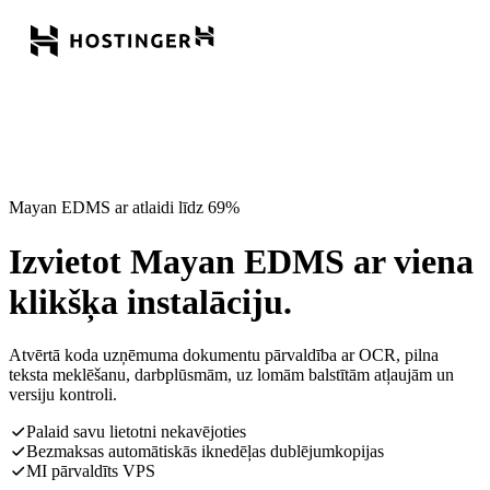
Mayan EDMS ar atlaidi līdz 69%
Izvietot Mayan EDMS ar viena
klikšķa instalāciju.
Atvērtā koda uzņēmuma dokumentu pārvaldība ar OCR, pilna
teksta meklēšanu, darbplūsmām, uz lomām balstītām atļaujām un
versiju kontroli.
Palaid savu lietotni nekavējoties
Bezmaksas automātiskās iknedēļas dublējumkopijas
MI pārvaldīts VPS