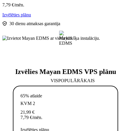
7,79
€
/mēn.
Izvēlēties plānu
30 dienu atmaksas garantija
Izvēlies Mayan EDMS VPS plānu
VISPOPULĀRĀKAIS
65% atlaide
KVM 2
21,99
€
7,79
€
/mēn.
Izvēlēties plānu