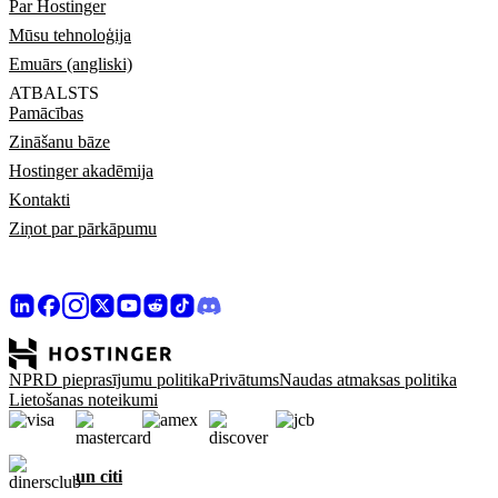
Par Hostinger
Mūsu tehnoloģija
Emuārs (angliski)
ATBALSTS
Pamācības
Zināšanu bāze
Hostinger akadēmija
Kontakti
Ziņot par pārkāpumu
NPRD pieprasījumu politika
Privātums
Naudas atmaksas politika
Lietošanas noteikumi
un citi