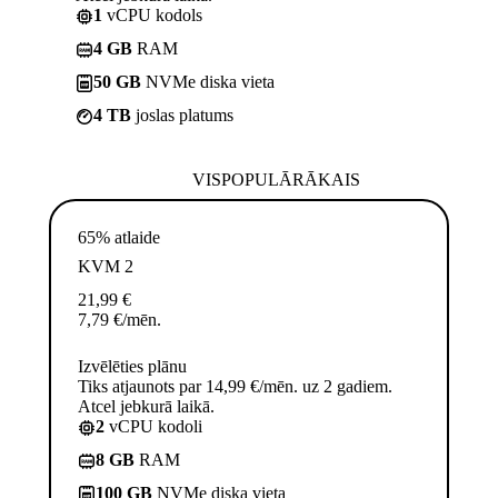
1
vCPU kodols
4 GB
RAM
50 GB
NVMe diska vieta
4 TB
joslas platums
VISPOPULĀRĀKAIS
65% atlaide
KVM 2
21,99
€
7,79
€
/mēn.
Izvēlēties plānu
Tiks atjaunots par 14,99 €/mēn. uz 2 gadiem.
Atcel jebkurā laikā.
2
vCPU kodoli
8 GB
RAM
100 GB
NVMe diska vieta