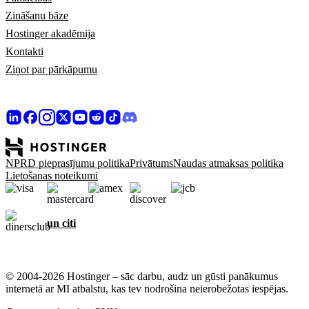
Zināšanu bāze
Hostinger akadēmija
Kontakti
Ziņot par pārkāpumu
NPRD pieprasījumu politika
Privātums
Naudas atmaksas politika
Lietošanas noteikumi
un citi
© 2004-2026 Hostinger – sāc darbu, audz un gūsti panākumus
internetā ar MI atbalstu, kas tev nodrošina neierobežotas iespējas.