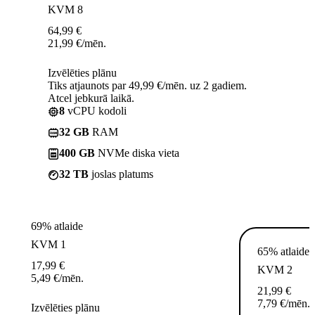
KVM 8
64,99
€
21,99
€
/mēn.
Izvēlēties plānu
Tiks atjaunots par 49,99 €/mēn. uz 2 gadiem.
Atcel jebkurā laikā.
8
vCPU kodoli
32 GB
RAM
400 GB
NVMe diska vieta
32 TB
joslas platums
69% atlaide
KVM 1
65% atlaide
17,99
€
KVM 2
5,49
€
/mēn.
21,99
€
7,79
€
/mēn.
Izvēlēties plānu