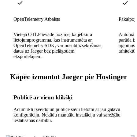
OpenTelemetry Atbalsts
Pakalpoju
Vietējā OTLP ievade nozīmē, ka jebkura
Automātis
lietojumprogramma, kas instrumentēta ar
parāda iz
OpenTelemetry SDK, var nosūtīt izsekošanas
apjomus s
datus uz Jaeger bez pielāgotiem
arhitektūr
eksportētājiem.
Kāpēc izmantot Jaeger pie Hostinger
Publicē ar vienu klikšķi
Acumirklī izveido un publicē savu lietotni ar jau gatavu
konfigurāciju. Nekādu manuālu instalāciju vai sarežģītu
iestatīšanas darbību.