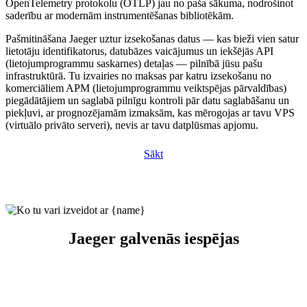
OpenTelemetry protokolu (OTLP) jau no paša sākuma, nodrošinot
saderību ar modernām instrumentēšanas bibliotēkām.
Pašmitināšana Jaeger uztur izsekošanas datus — kas bieži vien satur
lietotāju identifikatorus, datubāzes vaicājumus un iekšējās API
(lietojumprogrammu saskarnes) detaļas — pilnībā jūsu pašu
infrastruktūrā. Tu izvairies no maksas par katru izsekošanu no
komerciāliem APM (lietojumprogrammu veiktspējas pārvaldības)
piegādātājiem un saglabā pilnīgu kontroli pār datu saglabāšanu un
piekļuvi, ar prognozējamām izmaksām, kas mērogojas ar tavu VPS
(virtuālo privāto serveri), nevis ar tavu datplūsmas apjomu.
Sākt
Jaeger galvenās iespējas