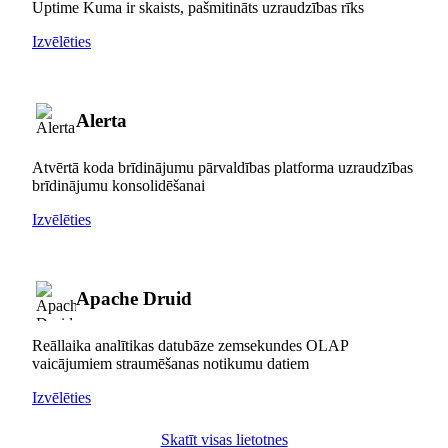
Uptime Kuma ir skaists, pašmitināts uzraudzības rīks
Izvēlēties
Alerta
Atvērtā koda brīdinājumu pārvaldības platforma uzraudzības
brīdinājumu konsolidēšanai
Izvēlēties
Apache Druid
Reāllaika analītikas datubāze zemsekundes OLAP
vaicājumiem straumēšanas notikumu datiem
Izvēlēties
Skatīt visas lietotnes