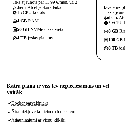
Tiks atjaunots par 11,99 €/mēn. uz 2
gadiem. Atcel jebkurā laikā.
Izvēlēties pl
1
vCPU kodols
Tiks atjauno
gadiem. Atcel
4 GB
RAM
2
vCPU ko
50 GB
NVMe diska vieta
8 GB
RA
4 TB
joslas platums
100 GB
NV
8 TB
josl
Katrā plānā ir
viss tev nepieciešamais
un vēl
vairāk
Docker pārvaldnieks
Ātra piekļuve konteineru ierakstiem
Atjauninājumi ar vienu klikšķi