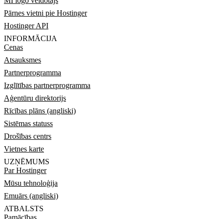
MI logo veidotājs
Pārnes vietni pie Hostinger
Hostinger API
INFORMĀCIJA
Cenas
Atsauksmes
Partnerprogramma
Izglītības partnerprogramma
Aģentūru direktorijs
Rīcības plāns (angliski)
Sistēmas statuss
Drošības centrs
Vietnes karte
UZŅĒMUMS
Par Hostinger
Mūsu tehnoloģija
Emuārs (angliski)
ATBALSTS
Pamācības