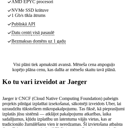
AMD EPYC procesori
NVMe SSD krātuve
1 Gb/s tīkla ātrums
Publiskā API
Datu centri
visā pasaulē
Bezmaksas domēns uz 1 gadu
Visi plāni tiek apmaksāti avansā. Mēneša cena atspoguļo
kopējo plāna cenu, kas dalīta ar mēnešu skaitu tavā plānā.
Ko tu vari izveidot ar Jaeger
Jaeger ir CNCF (Cloud Native Computing Foundation) pabeigts
projekts pilnīgai izplatītai izsekošanai, sākotnēji izveidots Uber, lai
uzraudzītu tūkstošiem mikropakalpojumu. Tas fiksē, kā pieprasījumi
izplatās jūsu sistēmā — atklājot pakalpojumu atkarības, laika
sadalījumus, kļūdu izplatību un latentuma vājās vietas, kas ar
tradicionālo žurnālēšanu vien ir neredzamas. Šī izvietošana atbalsta