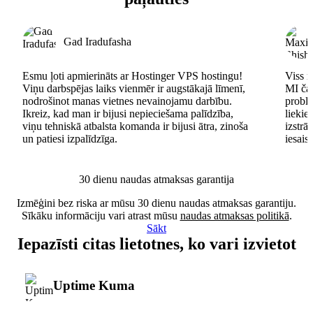
Gad Iradufasha
Esmu ļoti apmierināts ar Hostinger VPS hostingu!
Viss n
Viņu darbspējas laiks vienmēr ir augstākajā līmenī,
MI čat
nodrošinot manas vietnes nevainojamu darbību.
problē
Ikreiz, kad man ir bijusi nepieciešama palīdzība,
lieki
viņu tehniskā atbalsta komanda ir bijusi ātra, zinoša
izstrā
un patiesi izpalīdzīga.
iesais
30 dienu naudas atmaksas garantija
Izmēģini bez riska ar mūsu 30 dienu naudas atmaksas garantiju.
Sīkāku informāciju vari atrast mūsu
naudas atmaksas politikā
.
Sākt
Iepazīsti citas lietotnes, ko vari izvietot
Uptime Kuma