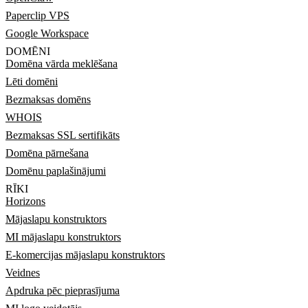
Paperclip VPS
Google Workspace
DOMĒNI
Domēna vārda meklēšana
Lēti domēni
Bezmaksas domēns
WHOIS
Bezmaksas SSL sertifikāts
Domēna pārnešana
Domēnu paplašinājumi
RĪKI
Horizons
Mājaslapu konstruktors
MI mājaslapu konstruktors
E-komercijas mājaslapu konstruktors
Veidnes
Apdruka pēc pieprasījuma