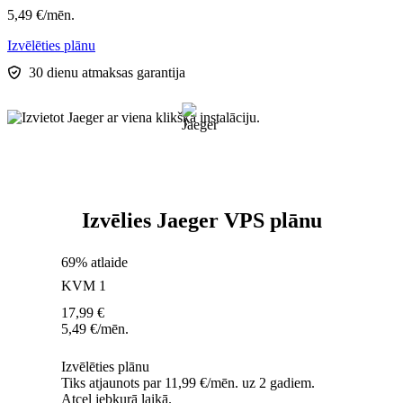
5,49
€
/mēn.
Izvēlēties plānu
30 dienu atmaksas garantija
Izvēlies Jaeger VPS plānu
69% atlaide
KVM 1
17,99
€
5,49
€
/mēn.
Izvēlēties plānu
Tiks atjaunots par 11,99 €/mēn. uz 2 gadiem.
Atcel jebkurā laikā.