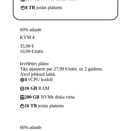
8 TB
joslas platums
69% atlaide
KVM 4
35,99
€
10,99
€
/mēn.
Izvēlēties plānu
Tiks atjaunots par 27,99 €/mēn. uz 2 gadiem.
Atcel jebkurā laikā.
4
vCPU kodoli
16 GB
RAM
200 GB
NVMe diska vieta
16 TB
joslas platums
66% atlaide