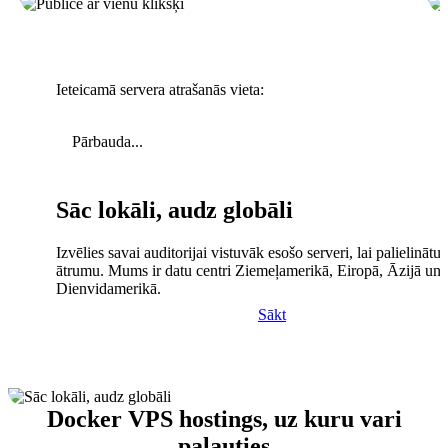
Ieteicamā servera atrašanās vieta:
Pārbauda...
Sāc lokāli, audz globāli
Izvēlies savai auditorijai vistuvāk esošo serveri, lai palielinātu 
ātrumu. Mums ir datu centri Ziemeļamerikā, Eiropā, Āzijā un
Dienvidamerikā.
Sākt
Docker VPS hostings, uz kuru vari
paļauties