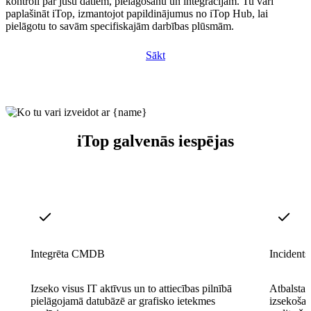
kontroli pār jūsu datiem, pielāgošanu un integrācijām. Tu vari
paplašināt iTop, izmantojot papildinājumus no iTop Hub, lai
pielāgotu to savām specifiskajām darbības plūsmām.
Sākt
iTop galvenās iespējas
Integrēta CMDB
Incidents
Izseko visus IT aktīvus un to attiecības pilnībā
Atbalsta 
pielāgojamā datubāzē ar grafisko ietekmes
izsekošan