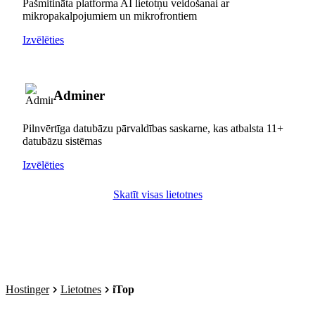
Pašmitināta platforma AI lietotņu veidošanai ar
mikropakalpojumiem un mikrofrontiem
Izvēlēties
Adminer
Pilnvērtīga datubāzu pārvaldības saskarne, kas atbalsta 11+
datubāzu sistēmas
Izvēlēties
Skatīt visas lietotnes
Hostinger
Lietotnes
iTop