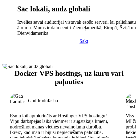
Sāc lokāli, audz globāli
Izvēlies savai auditorijai vistuvāk esošo serveri, lai palielinātu 
ātrumu. Mums ir datu centri Ziemeļamerikā, Eiropā, Āzijā un
Dienvidamerikā.
Sākt
Docker VPS hostings, uz kuru vari
paļauties
Gad Iradufasha
Esmu ļoti apmierināts ar Hostinger VPS hostingu!
Viss n
Viņu darbspējas laiks vienmēr ir augstākajā līmenī,
MI čat
nodrošinot manas vietnes nevainojamu darbību.
problē
Ikreiz, kad man ir bijusi nepieciešama palīdzība,
lieki
viņu tehniskā atbalsta komanda ir bijusi ātra, zinoša
izstrā