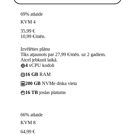
69% atlaide
KVM 4
35,99
€
10,99
€
/mēn.
Izvēlēties plānu
Tiks atjaunots par 27,99 €/mēn. uz 2 gadiem.
Atcel jebkurā laikā.
4
vCPU kodoli
16 GB
RAM
200 GB
NVMe diska vieta
16 TB
joslas platums
66% atlaide
KVM 8
64,99
€