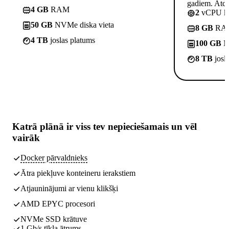
gadiem. Atcel
4 GB
RAM
2
vCPU ko
50 GB
NVMe diska vieta
8 GB
RA
4 TB
joslas platums
100 GB
NV
8 TB
josl
Katrā plānā ir
viss tev nepieciešamais
un vēl
vairāk
Docker pārvaldnieks
Ātra piekļuve konteineru ierakstiem
Atjauninājumi ar vienu klikšķi
AMD EPYC procesori
NVMe SSD krātuve
1 Gb/s tīkla ātrums