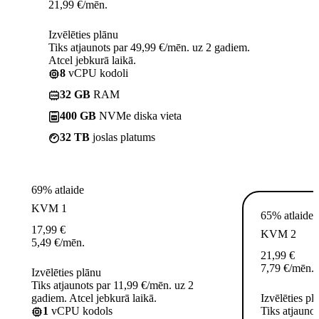
21,99
€
/mēn.
Izvēlēties plānu
Tiks atjaunots par 49,99 €/mēn. uz 2 gadiem.
Atcel jebkurā laikā.
8
vCPU kodoli
32 GB
RAM
400 GB
NVMe diska vieta
32 TB
joslas platums
69% atlaide
KVM 1
65% atlaide
17,99
€
KVM 2
5,49
€
/mēn.
21,99
€
7,79
€
/mēn.
Izvēlēties plānu
Tiks atjaunots par 11,99 €/mēn. uz 2
gadiem. Atcel jebkurā laikā.
Izvēlēties pl
1
vCPU kodols
Tiks atjauno