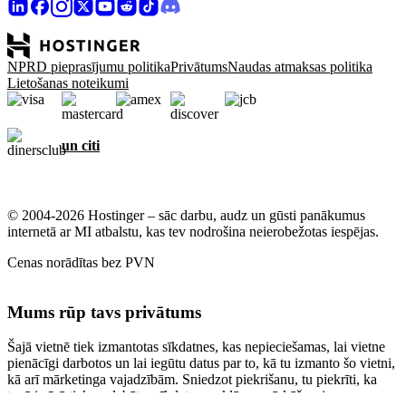
NPRD pieprasījumu politika
Privātums
Naudas atmaksas politika
Lietošanas noteikumi
un citi
© 2004-2026 Hostinger – sāc darbu, audz un gūsti panākumus
internetā ar MI atbalstu, kas tev nodrošina neierobežotas iespējas.
Cenas norādītas bez PVN
Mums rūp tavs privātums
Šajā vietnē tiek izmantotas sīkdatnes, kas nepieciešamas, lai vietne
pienācīgi darbotos un lai iegūtu datus par to, kā tu izmanto šo vietni,
kā arī mārketinga vajadzībām. Sniedzot piekrišanu, tu piekrīti, ka
tavā ierīcē tiek saglabātas sīkdatnes reklāmu mērķēšanai,