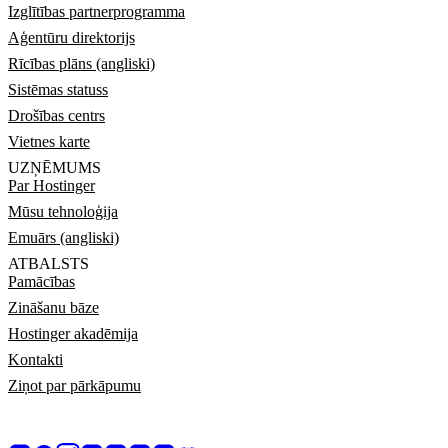
Izglītības partnerprogramma
Aģentūru direktorijs
Rīcības plāns (angliski)
Sistēmas statuss
Drošības centrs
Vietnes karte
UZŅĒMUMS
Par Hostinger
Mūsu tehnoloģija
Emuārs (angliski)
ATBALSTS
Pamācības
Zināšanu bāze
Hostinger akadēmija
Kontakti
Ziņot par pārkāpumu