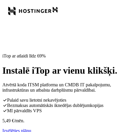
iTop ar atlaidi līdz 69%
Instalē iTop ar vienu klikšķi.
Atvērtā koda ITSM platforma un CMDB IT pakalpojumu,
infrastruktūras un atbalsta darbplūsmu pārvaldībai.
Palaid savu lietotni nekavējoties
Bezmaksas automātiskās iknedēļas dublējumkopijas
MI pārvaldīts VPS
5,49
€
/mēn.
Izvēlēties plānu