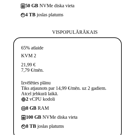
50 GB
NVMe diska vieta
4 TB
joslas platums
VISPOPULĀRĀKAIS
65% atlaide
KVM 2
21,99
€
7,79
€
/mēn.
Izvēlēties plānu
Tiks atjaunots par 14,99 €/mēn. uz 2 gadiem.
Atcel jebkurā laikā.
2
vCPU kodoli
8 GB
RAM
100 GB
NVMe diska vieta
8 TB
joslas platums