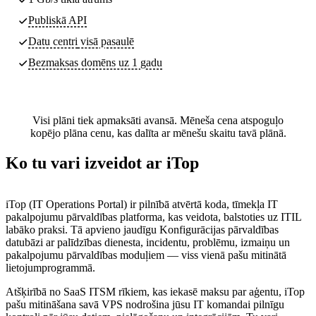
Publiskā API
Datu centri
visā pasaulē
Bezmaksas domēns uz 1 gadu
Visi plāni tiek apmaksāti avansā. Mēneša cena atspoguļo
kopējo plāna cenu, kas dalīta ar mēnešu skaitu tavā plānā.
Ko tu vari izveidot ar iTop
iTop (IT Operations Portal) ir pilnībā atvērtā koda, tīmekļa IT
pakalpojumu pārvaldības platforma, kas veidota, balstoties uz ITIL
labāko praksi. Tā apvieno jaudīgu Konfigurācijas pārvaldības
datubāzi ar palīdzības dienesta, incidentu, problēmu, izmaiņu un
pakalpojumu pārvaldības moduļiem — viss vienā pašu mitinātā
lietojumprogrammā.
Atšķirībā no SaaS ITSM rīkiem, kas iekasē maksu par aģentu, iTop
pašu mitināšana savā VPS nodrošina jūsu IT komandai pilnīgu