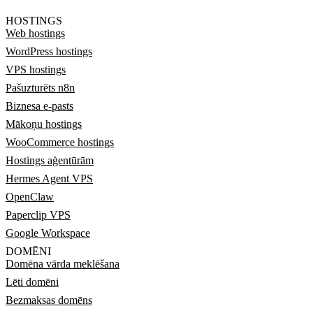
HOSTINGS
Web hostings
WordPress hostings
VPS hostings
Pašuzturēts n8n
Biznesa e-pasts
Mākoņu hostings
WooCommerce hostings
Hostings aģentūrām
Hermes Agent VPS
OpenClaw
Paperclip VPS
Google Workspace
DOMĒNI
Domēna vārda meklēšana
Lēti domēni
Bezmaksas domēns