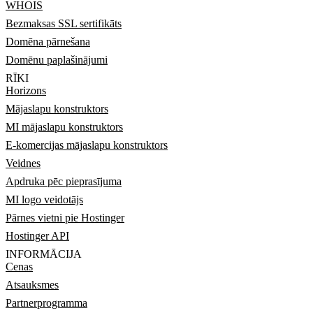
WHOIS
Bezmaksas SSL sertifikāts
Domēna pārnešana
Domēnu paplašinājumi
RĪKI
Horizons
Mājaslapu konstruktors
MI mājaslapu konstruktors
E-komercijas mājaslapu konstruktors
Veidnes
Apdruka pēc pieprasījuma
MI logo veidotājs
Pārnes vietni pie Hostinger
Hostinger API
INFORMĀCIJA
Cenas
Atsauksmes
Partnerprogramma