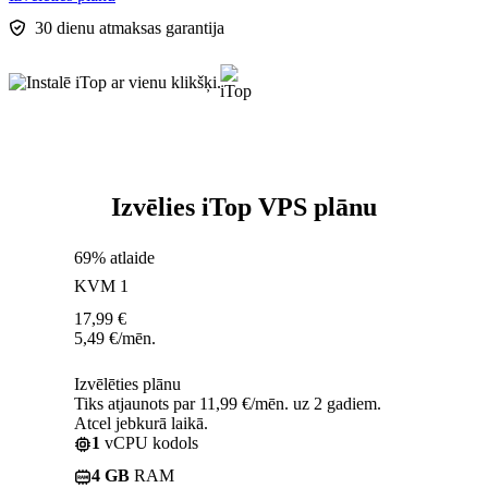
30 dienu atmaksas garantija
Izvēlies iTop VPS plānu
69% atlaide
KVM 1
17,99
€
5,49
€
/mēn.
Izvēlēties plānu
Tiks atjaunots par 11,99 €/mēn. uz 2 gadiem.
Atcel jebkurā laikā.
1
vCPU kodols
4 GB
RAM