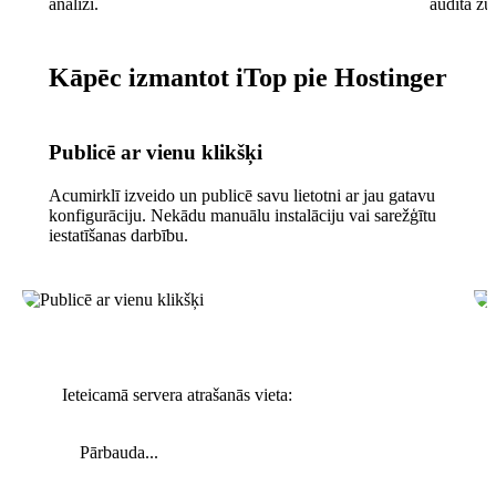
analīzi.
audita žu
Kāpēc izmantot iTop pie Hostinger
Publicē ar vienu klikšķi
Acumirklī izveido un publicē savu lietotni ar jau gatavu
konfigurāciju. Nekādu manuālu instalāciju vai sarežģītu
iestatīšanas darbību.
Ieteicamā servera atrašanās vieta:
Pārbauda...