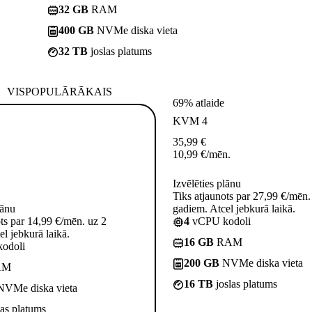
32 GB
RAM
400 GB
NVMe diska vieta
32 TB
joslas platums
VISPOPULĀRĀKAIS
69% atlaide
KVM 4
35,99
€
10,99
€
/mēn.
Izvēlēties plānu
Tiks atjaunots par 27,99 €/mēn.
lānu
gadiem. Atcel jebkurā laikā.
ots par 14,99 €/mēn. uz 2
4
vCPU kodoli
l jebkurā laikā.
16 GB
RAM
odoli
200 GB
NVMe diska vieta
AM
16 TB
joslas platums
VMe diska vieta
las platums