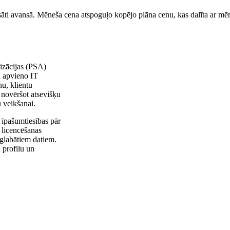
sāti avansā. Mēneša cena atspoguļo kopējo plāna cenu, kas dalīta ar mēn
izācijas (PSA)
ā apvieno IT
nu, klientu
 novēršot atsevišķu
 veikšanai.
īpašumtiesības pār
 licencēšanas
glabātiem datiem.
 profilu un