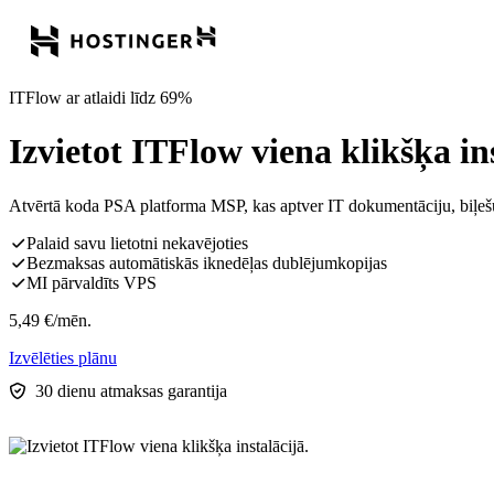
ITFlow ar atlaidi līdz 69%
Izvietot ITFlow viena klikšķa ins
Atvērtā koda PSA platforma MSP, kas aptver IT dokumentāciju, biļešu
Palaid savu lietotni nekavējoties
Bezmaksas automātiskās iknedēļas dublējumkopijas
MI pārvaldīts VPS
5,49
€
/mēn.
Izvēlēties plānu
30 dienu atmaksas garantija