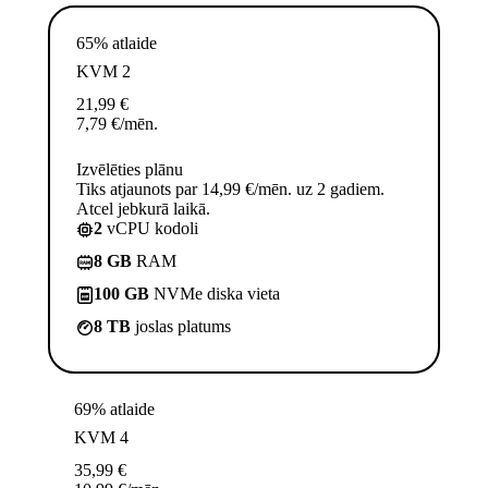
65% atlaide
KVM 2
21,99
€
7,79
€
/mēn.
Izvēlēties plānu
Tiks atjaunots par 14,99 €/mēn. uz 2 gadiem.
Atcel jebkurā laikā.
2
vCPU kodoli
8 GB
RAM
100 GB
NVMe diska vieta
8 TB
joslas platums
69% atlaide
KVM 4
35,99
€