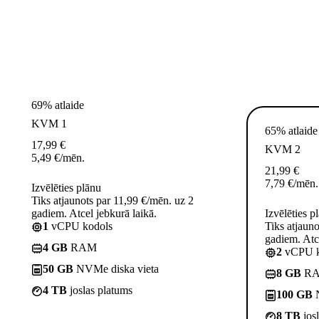
69% atlaide
KVM 1
65% atlaide
17,99
€
KVM 2
5,49
€
/mēn.
21,99
€
7,79
€
/mēn.
Izvēlēties plānu
Tiks atjaunots par 11,99 €/mēn. uz 2
gadiem. Atcel jebkurā laikā.
Izvēlēties p
1
vCPU kodols
Tiks atjaun
gadiem. Atce
4 GB
RAM
2
vCPU k
50 GB
NVMe diska vieta
8 GB
R
4 TB
joslas platums
100 GB
N
8 TB
jos