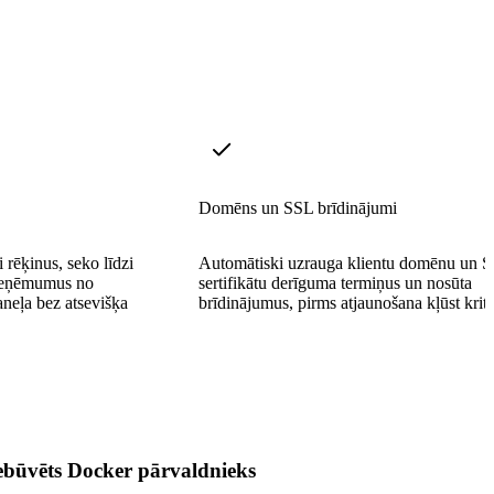
Domēns un SSL brīdinājumi
 rēķinus, seko līdzi
Automātiski uzrauga klientu domēnu un 
ieņēmumus no
sertifikātu derīguma termiņus un nosūta
neļa bez atsevišķa
brīdinājumus, pirms atjaunošana kļūst kriti
ebūvēts Docker pārvaldnieks