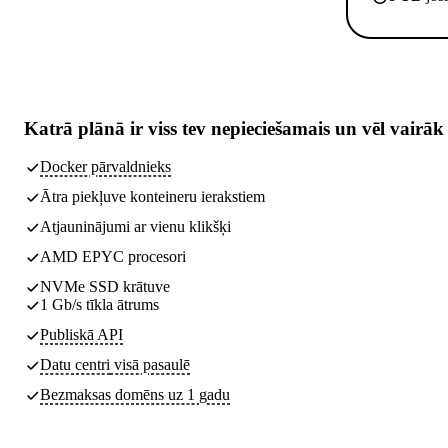
Katrā plānā ir
viss tev nepieciešamais
un vēl vairāk
Docker pārvaldnieks
Ātra piekļuve konteineru ierakstiem
Atjauninājumi ar vienu klikšķi
AMD EPYC procesori
NVMe SSD krātuve
1 Gb/s tīkla ātrums
Publiskā API
Datu centri
visā pasaulē
Bezmaksas domēns uz 1 gadu