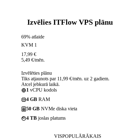
Izvēlies ITFlow VPS plānu
69% atlaide
KVM 1
17,99
€
5,49
€
/mēn.
Izvēlēties plānu
Tiks atjaunots par 11,99 €/mēn. uz 2 gadiem.
Atcel jebkurā laikā.
1
vCPU kodols
4 GB
RAM
50 GB
NVMe diska vieta
4 TB
joslas platums
VISPOPULĀRĀKAIS