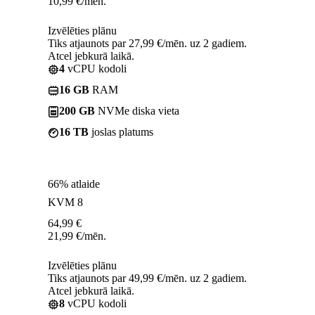
10,99
€
/mēn.
Izvēlēties plānu
Tiks atjaunots par 27,99 €/mēn. uz 2 gadiem.
Atcel jebkurā laikā.
4
vCPU kodoli
16 GB
RAM
200 GB
NVMe diska vieta
16 TB
joslas platums
66% atlaide
KVM 8
64,99
€
21,99
€
/mēn.
Izvēlēties plānu
Tiks atjaunots par 49,99 €/mēn. uz 2 gadiem.
Atcel jebkurā laikā.
8
vCPU kodoli