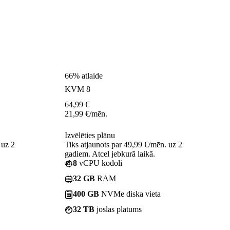
66% atlaide
KVM 8
64,99
€
21,99
€
/mēn.
Izvēlēties plānu
 uz 2
Tiks atjaunots par 49,99 €/mēn. uz 2
gadiem. Atcel jebkurā laikā.
8
vCPU kodoli
32 GB
RAM
400 GB
NVMe diska vieta
32 TB
joslas platums