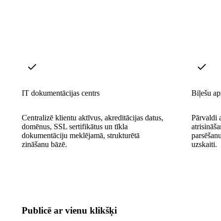
IT dokumentācijas centrs
Biļešu ap
Centralizē klientu aktīvus, akreditācijas datus,
Pārvaldi 
domēnus, SSL sertifikātus un tīkla
atrisināš
dokumentāciju meklējamā, strukturētā
parsēšanu
zināšanu bāzē.
uzskaiti.
Publicē ar vienu klikšķi