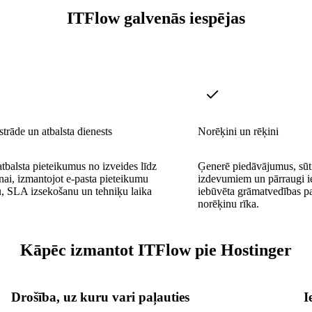
ITFlow galvenās iespējas
strāde un atbalsta dienests
Norēķini un rēķini
atbalsta pieteikumus no izveides līdz
Ģenerē piedāvājumus, sūti
anai, izmantojot e-pasta pieteikumu
izdevumiem un pārraugi 
, SLA izsekošanu un tehniķu laika
iebūvēta grāmatvedības pa
norēķinu rīka.
Kāpēc izmantot ITFlow pie Hostinger
Drošība, uz kuru vari paļauties
I