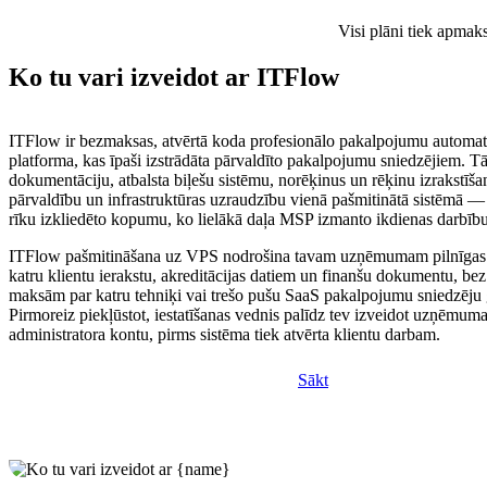
Visi plāni tiek apmak
Ko tu vari izveidot ar ITFlow
ITFlow ir bezmaksas, atvērtā koda profesionālo pakalpojumu automat
platforma, kas īpaši izstrādāta pārvaldīto pakalpojumu sniedzējiem. T
dokumentāciju, atbalsta biļešu sistēmu, norēķinus un rēķinu izrakstīša
pārvaldību un infrastruktūras uzraudzību vienā pašmitinātā sistēmā —
rīku izkliedēto kopumu, ko lielākā daļa MSP izmanto ikdienas darbību
ITFlow pašmitināšana uz VPS nodrošina tavam uzņēmumam pilnīgas 
katru klientu ierakstu, akreditācijas datiem un finanšu dokumentu, bez
maksām par katru tehniķi vai trešo pušu SaaS pakalpojumu sniedzēju 
Pirmoreiz piekļūstot, iestatīšanas vednis palīdz tev izveidot uzņēmuma
administratora kontu, pirms sistēma tiek atvērta klientu darbam.
Sākt