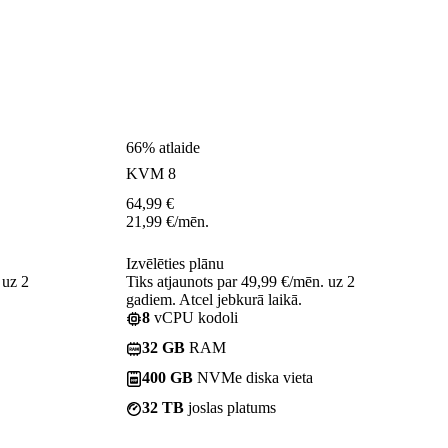
66% atlaide
KVM 8
64,99
€
21,99
€
/mēn.
Izvēlēties plānu
 uz 2
Tiks atjaunots par 49,99 €/mēn. uz 2
gadiem. Atcel jebkurā laikā.
8
vCPU kodoli
32 GB
RAM
400 GB
NVMe diska vieta
32 TB
joslas platums