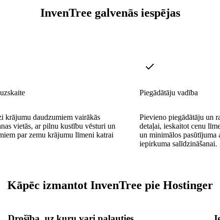
InvenTree galvenās iespējas
uzskaite
Piegādātāju vadība
dzi krājumu daudzumiem vairākās
Pievieno piegādātāju un ra
nas vietās, ar pilnu kustību vēsturi un
detaļai, ieskaitot cenu līm
miem par zemu krājumu līmeni katrai
un minimālos pasūtījuma 
iepirkuma salīdzināšanai.
Kāpēc izmantot InvenTree pie Hostinger
Drošība, uz kuru vari paļauties
I