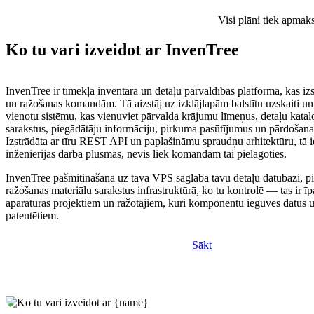
Visi plāni tiek apmak
Ko tu vari izveidot ar InvenTree
InvenTree ir tīmekļa inventāra un detaļu pārvaldības platforma, kas izs
un ražošanas komandām. Tā aizstāj uz izklājlapām balstītu uzskaiti un 
vienotu sistēmu, kas vienuviet pārvalda krājumu līmeņus, detaļu katal
sarakstus, piegādātāju informāciju, pirkuma pasūtījumus un pārdošana
Izstrādāta ar tīru REST API un paplašināmu spraudņu arhitektūru, tā i
inženierijas darba plūsmās, nevis liek komandām tai pielāgoties.
InvenTree pašmitināšana uz tava VPS saglabā tavu detaļu datubāzi, p
ražošanas materiālu sarakstus infrastruktūrā, ko tu kontrolē — tas ir īp
aparatūras projektiem un ražotājiem, kuri komponentu ieguves datus u
patentētiem.
Sākt