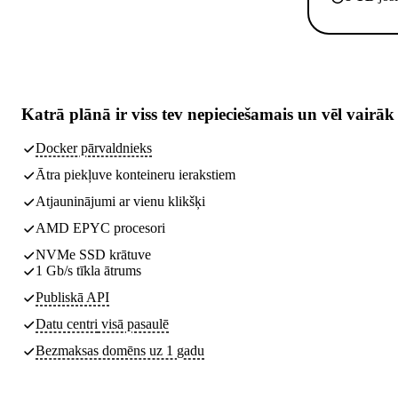
Katrā plānā ir
viss tev nepieciešamais
un vēl vairāk
Docker pārvaldnieks
Ātra piekļuve konteineru ierakstiem
Atjauninājumi ar vienu klikšķi
AMD EPYC procesori
NVMe SSD krātuve
1 Gb/s tīkla ātrums
Publiskā API
Datu centri
visā pasaulē
Bezmaksas domēns uz 1 gadu