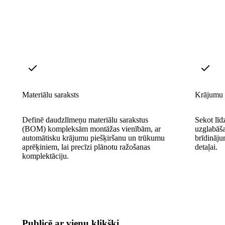
Materiālu saraksts
Krājumu 
Definē daudzlīmeņu materiālu sarakstus
Sekot lī
(BOM) kompleksām montāžas vienībām, ar
uzglabāša
automātisku krājumu piešķiršanu un trūkumu
brīdināju
aprēķiniem, lai precīzi plānotu ražošanas
detaļai.
komplektāciju.
Publicē ar vienu klikšķi