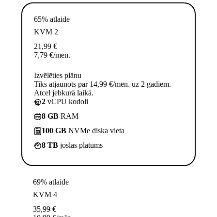
65% atlaide
KVM 2
21,99
€
7,79
€
/mēn.
Izvēlēties plānu
Tiks atjaunots par 14,99 €/mēn. uz 2 gadiem.
Atcel jebkurā laikā.
2
vCPU kodoli
8 GB
RAM
100 GB
NVMe diska vieta
8 TB
joslas platums
69% atlaide
KVM 4
35,99
€