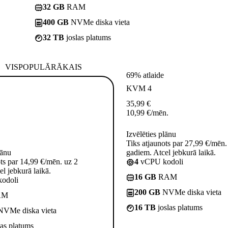
32 GB
RAM
400 GB
NVMe diska vieta
32 TB
joslas platums
VISPOPULĀRĀKAIS
69% atlaide
KVM 4
35,99
€
10,99
€
/mēn.
Izvēlēties plānu
Tiks atjaunots par 27,99 €/mēn.
lānu
gadiem. Atcel jebkurā laikā.
ots par 14,99 €/mēn. uz 2
4
vCPU kodoli
l jebkurā laikā.
16 GB
RAM
odoli
200 GB
NVMe diska vieta
AM
16 TB
joslas platums
VMe diska vieta
las platums