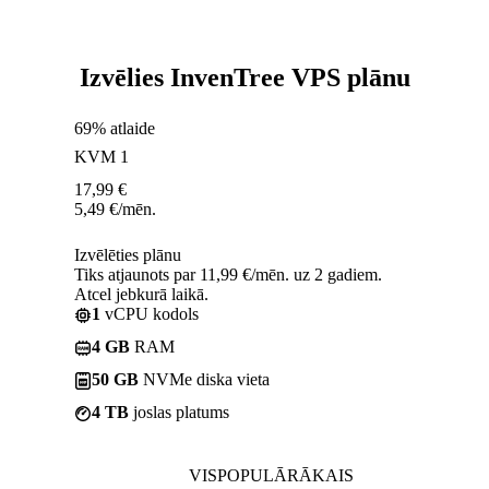
Izvēlies InvenTree VPS plānu
69% atlaide
KVM 1
17,99
€
5,49
€
/mēn.
Izvēlēties plānu
Tiks atjaunots par 11,99 €/mēn. uz 2 gadiem.
Atcel jebkurā laikā.
1
vCPU kodols
4 GB
RAM
50 GB
NVMe diska vieta
4 TB
joslas platums
VISPOPULĀRĀKAIS