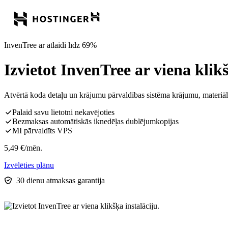
InvenTree ar atlaidi līdz 69%
Izvietot InvenTree ar viena klikš
Atvērtā koda detaļu un krājumu pārvaldības sistēma krājumu, materiālu
Palaid savu lietotni nekavējoties
Bezmaksas automātiskās iknedēļas dublējumkopijas
MI pārvaldīts VPS
5,49
€
/mēn.
Izvēlēties plānu
30 dienu atmaksas garantija