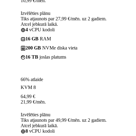
10,99
€
/mēn.
Izvēlēties plānu
Tiks atjaunots par 27,99 €/mēn. uz 2 gadiem.
Atcel jebkurā laikā.
4
vCPU kodoli
16 GB
RAM
200 GB
NVMe diska vieta
16 TB
joslas platums
66% atlaide
KVM 8
64,99
€
21,99
€
/mēn.
Izvēlēties plānu
Tiks atjaunots par 49,99 €/mēn. uz 2 gadiem.
Atcel jebkurā laikā.
8
vCPU kodoli