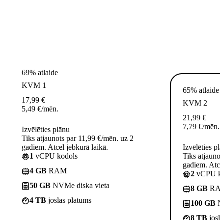
69% atlaide
KVM 1
65% atlaide
17,99
€
KVM 2
5,49
€
/mēn.
21,99
€
7,79
€
/mēn.
Izvēlēties plānu
Tiks atjaunots par 11,99 €/mēn. uz 2
gadiem. Atcel jebkurā laikā.
Izvēlēties p
1
vCPU kodols
Tiks atjaun
gadiem. Atce
4 GB
RAM
2
vCPU k
50 GB
NVMe diska vieta
8 GB
R
4 TB
joslas platums
100 GB
N
8 TB
jos