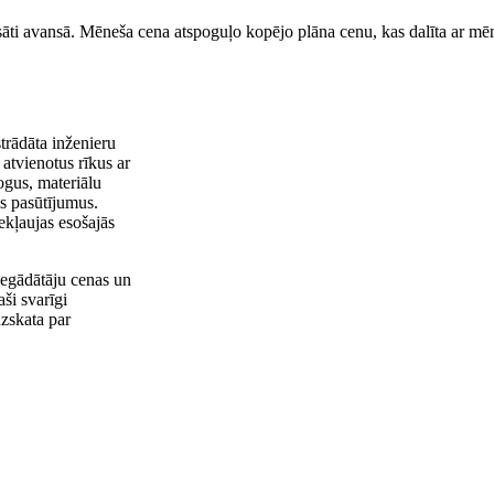
sāti avansā. Mēneša cena atspoguļo kopējo plāna cenu, kas dalīta ar mēn
trādāta inženieru
atvienotus rīkus ar
ogus, materiālu
s pasūtījumus.
ekļaujas esošajās
iegādātāju cenas un
aši svarīgi
zskata par