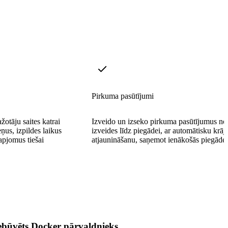
Pirkuma pasūtījumi
žotāju saites katrai
Izveido un izseko pirkuma pasūtījumus no
eņus, izpildes laikus
izveides līdz piegādei, ar automātisku krā
apjomus tiešai
atjaunināšanu, saņemot ienākošās piegādes
ebūvēts Docker pārvaldnieks