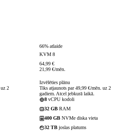
66% atlaide
KVM 8
64,99
€
21,99
€
/mēn.
Izvēlēties plānu
 uz 2
Tiks atjaunots par 49,99 €/mēn. uz 2
gadiem. Atcel jebkurā laikā.
8
vCPU kodoli
32 GB
RAM
400 GB
NVMe diska vieta
32 TB
joslas platums