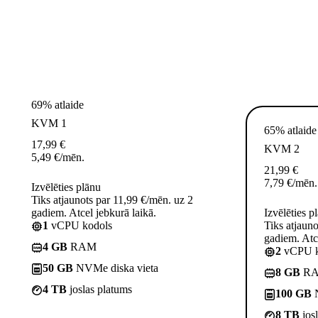
69% atlaide
KVM 1
65% atlaide
17,99
€
KVM 2
5,49
€
/mēn.
21,99
€
7,79
€
/mēn.
Izvēlēties plānu
Tiks atjaunots par 11,99 €/mēn. uz 2
gadiem. Atcel jebkurā laikā.
Izvēlēties p
1
vCPU kodols
Tiks atjaun
gadiem. Atce
4 GB
RAM
2
vCPU k
50 GB
NVMe diska vieta
8 GB
R
4 TB
joslas platums
100 GB
N
8 TB
jos