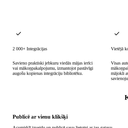
2 000+ Integrācijas
Vietējā k
Savieno praktiski jebkuru viedās mājas ierīci
Visas aut
vai mākoņpakalpojumu, izmantojot pastāvīgi
mākoņpak
augošu kopienas integrāciju bibliotēku.
mājokli at
savienoj
K
Publicē ar vienu klikšķi
Acumirklī izveido un publicē savu lietotni ar jau gatavu