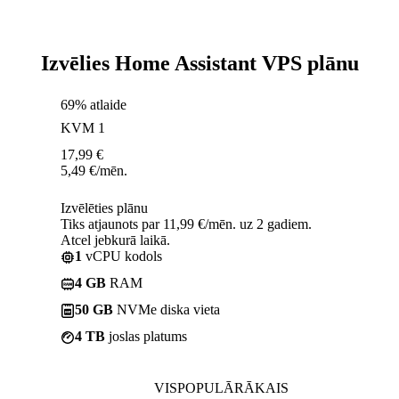
Izvēlies Home Assistant VPS plānu
69% atlaide
KVM 1
17,99
€
5,49
€
/mēn.
Izvēlēties plānu
Tiks atjaunots par 11,99 €/mēn. uz 2 gadiem.
Atcel jebkurā laikā.
1
vCPU kodols
4 GB
RAM
50 GB
NVMe diska vieta
4 TB
joslas platums
VISPOPULĀRĀKAIS