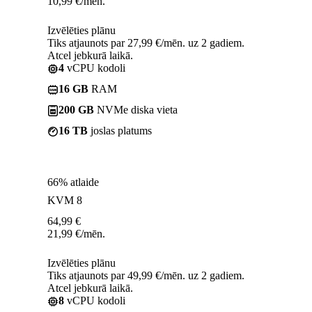
10,99
€
/mēn.
Izvēlēties plānu
Tiks atjaunots par 27,99 €/mēn. uz 2 gadiem.
Atcel jebkurā laikā.
4
vCPU kodoli
16 GB
RAM
200 GB
NVMe diska vieta
16 TB
joslas platums
66% atlaide
KVM 8
64,99
€
21,99
€
/mēn.
Izvēlēties plānu
Tiks atjaunots par 49,99 €/mēn. uz 2 gadiem.
Atcel jebkurā laikā.
8
vCPU kodoli