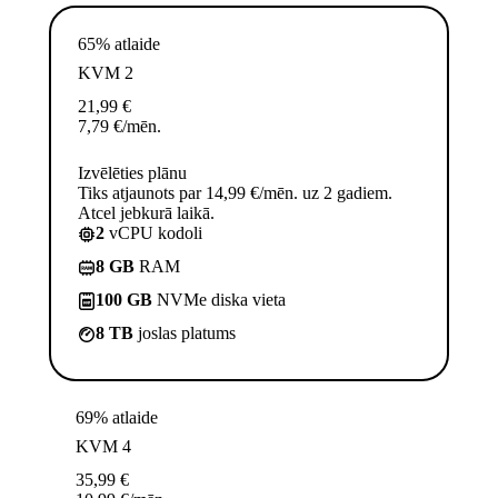
65% atlaide
KVM 2
21,99
€
7,79
€
/mēn.
Izvēlēties plānu
Tiks atjaunots par 14,99 €/mēn. uz 2 gadiem.
Atcel jebkurā laikā.
2
vCPU kodoli
8 GB
RAM
100 GB
NVMe diska vieta
8 TB
joslas platums
69% atlaide
KVM 4
35,99
€