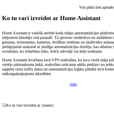
Visi plāni tiek apmak
Ko tu vari izveidot ar Home Assistant
Home Assistant ir vadošā atvērtā koda mājas automatizācijas platforma
miljoniem lietotāju visā pasaulē. Tā apvieno viedierīces no dažādiem
gaismas, termostatus, kameras, drošības sistēmas un multivides atska
pielāgojamā saskarnē ar jaudīgu automatizācijas dzinēju, kas atbalsta 
scenārijus, ko iedarbina laiks, ierīču stāvokļi vai ārēji notikumi.
Home Assistant ieviešana tavā VPS nodrošina, ka tava viedā māja pali
vietējo pārtraukumu laikā, nodrošina uzticamu attālo piekļuvi no jebku
saglabā visus ierīču datus un automatizācijas loģiku pilnībā tavā kontr
mākoņpakalpojumu atkarībām.
Sākt