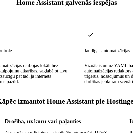
Home Assistant galvenās iespējas
ontrole
Jaudīgas automatizācijas
omatizācijas darbojas lokāli bez
Vizuālais un uz YAML bals
alpojumu atkarības, saglabājot tavu
automatizācijas redaktors 
saucīgu pat tad, ja interneta
trigerus, nosacījumus un
ums pazūd.
darbības jebkuram scenār
āpēc izmantot Home Assistant pie Hosting
Drošība, uz kuru vari paļauties
I
Aizsargā savas lietotnes ar iebūvētu ugunsmūri, DDoS
P