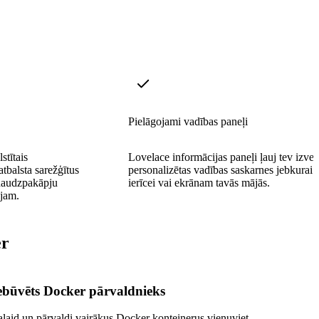
Pielāgojami vadības paneļi
tītais
Lovelace informācijas paneļi ļauj tev izvei
atbalsta sarežģītus
personalizētas vadības saskarnes jebkurai
 daudzpakāpju
ierīcei vai ekrānam tavās mājās.
ijam.
er
ebūvēts Docker pārvaldnieks
alaid un pārvaldi vairākus Docker konteinerus vienuviet.