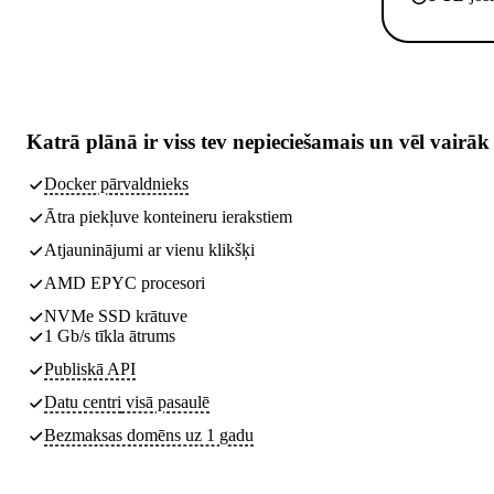
Katrā plānā ir
viss tev nepieciešamais
un vēl vairāk
Docker pārvaldnieks
Ātra piekļuve konteineru ierakstiem
Atjauninājumi ar vienu klikšķi
AMD EPYC procesori
NVMe SSD krātuve
1 Gb/s tīkla ātrums
Publiskā API
Datu centri
visā pasaulē
Bezmaksas domēns uz 1 gadu