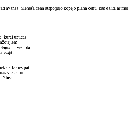
sāti avansā. Mēneša cena atspoguļo kopējo plāna cenu, kas dalīta ar mēn
, kurai uzticas
 ražotājiem —
ņotājus — vienotā
sarežģītus
ek darboties pat
ras vietas un
olē bez