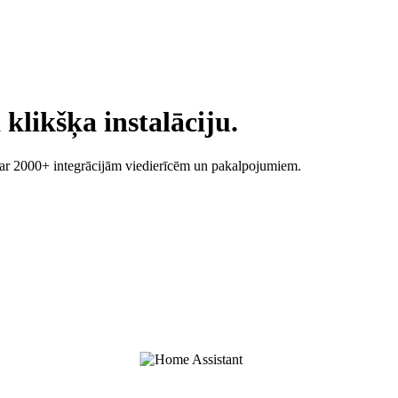
 klikšķa instalāciju.
a ar 2000+ integrācijām viedierīcēm un pakalpojumiem.