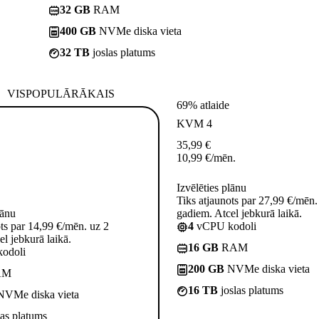
32 GB
RAM
400 GB
NVMe diska vieta
32 TB
joslas platums
VISPOPULĀRĀKAIS
69% atlaide
KVM 4
35,99
€
10,99
€
/mēn.
Izvēlēties plānu
Tiks atjaunots par 27,99 €/mēn.
lānu
gadiem. Atcel jebkurā laikā.
ots par 14,99 €/mēn. uz 2
4
vCPU kodoli
l jebkurā laikā.
16 GB
RAM
odoli
200 GB
NVMe diska vieta
AM
16 TB
joslas platums
VMe diska vieta
las platums