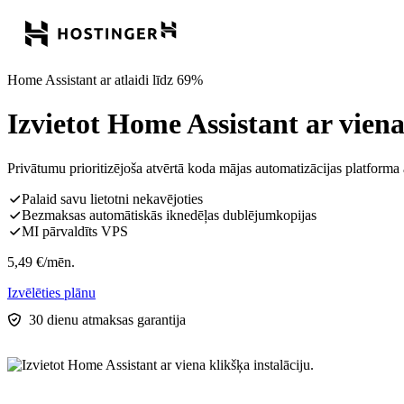
Home Assistant ar atlaidi līdz 69%
Izvietot Home Assistant ar viena
Privātumu prioritizējoša atvērtā koda mājas automatizācijas platform
Palaid savu lietotni nekavējoties
Bezmaksas automātiskās iknedēļas dublējumkopijas
MI pārvaldīts VPS
5,49
€
/mēn.
Izvēlēties plānu
30 dienu atmaksas garantija