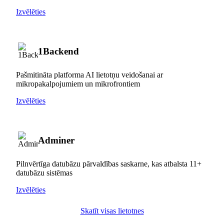
Izvēlēties
1Backend
Pašmitināta platforma AI lietotņu veidošanai ar
mikropakalpojumiem un mikrofrontiem
Izvēlēties
Adminer
Pilnvērtīga datubāzu pārvaldības saskarne, kas atbalsta 11+
datubāzu sistēmas
Izvēlēties
Skatīt visas lietotnes