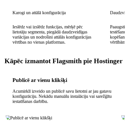
Karogi un attālā konfigurācija
Daudzvid
Ieslēdz vai izslēdz funkcijas, mērķē pēc
Paaugstin
lietotāju segmenta, piegādā daudzveidīgas
testēšanu
variācijas un nodrošini attālās konfigurācijas
kopēšanu 
vērtības no vienas platformas.
vērtībām 
Kāpēc izmantot Flagsmith pie Hostinger
Publicē ar vienu klikšķi
Acumirklī izveido un publicē savu lietotni ar jau gatavu
konfigurāciju. Nekādu manuālu instalāciju vai sarežģītu
iestatīšanas darbību.