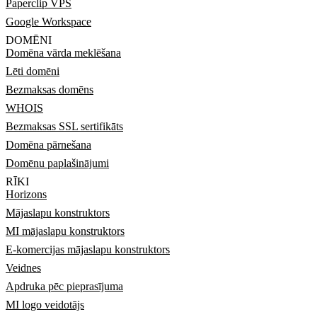
Paperclip VPS
Google Workspace
DOMĒNI
Domēna vārda meklēšana
Lēti domēni
Bezmaksas domēns
WHOIS
Bezmaksas SSL sertifikāts
Domēna pārnešana
Domēnu paplašinājumi
RĪKI
Horizons
Mājaslapu konstruktors
MI mājaslapu konstruktors
E-komercijas mājaslapu konstruktors
Veidnes
Apdruka pēc pieprasījuma
MI logo veidotājs