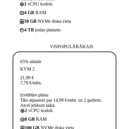
1
vCPU kodols
4 GB
RAM
50 GB
NVMe diska vieta
4 TB
joslas platums
VISPOPULĀRĀKAIS
65% atlaide
KVM 2
21,99
€
7,79
€
/mēn.
Izvēlēties plānu
Tiks atjaunots par 14,99 €/mēn. uz 2 gadiem.
Atcel jebkurā laikā.
2
vCPU kodoli
8 GB
RAM
100 GB
NVMe diska vieta