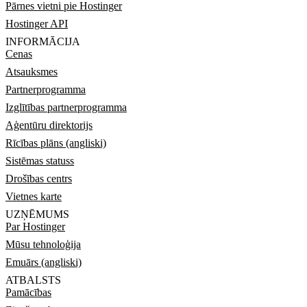
Pārnes vietni pie Hostinger
Hostinger API
INFORMĀCIJA
Cenas
Atsauksmes
Partnerprogramma
Izglītības partnerprogramma
Aģentūru direktorijs
Rīcības plāns (angliski)
Sistēmas statuss
Drošības centrs
Vietnes karte
UZŅĒMUMS
Par Hostinger
Mūsu tehnoloģija
Emuārs (angliski)
ATBALSTS
Pamācības