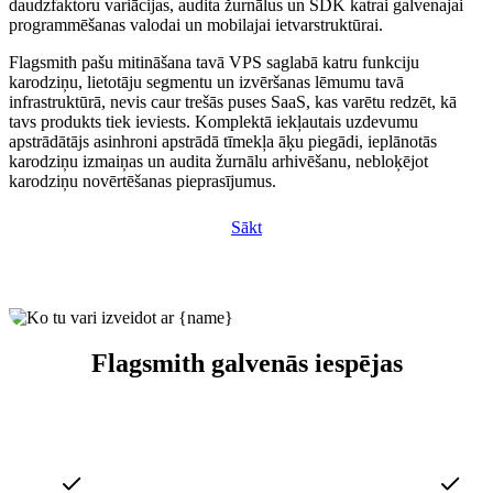
daudzfaktoru variācijas, audita žurnālus un SDK katrai galvenajai
programmēšanas valodai un mobilajai ietvarstruktūrai.
Flagsmith pašu mitināšana tavā VPS saglabā katru funkciju
karodziņu, lietotāju segmentu un izvēršanas lēmumu tavā
infrastruktūrā, nevis caur trešās puses SaaS, kas varētu redzēt, kā
tavs produkts tiek ieviests. Komplektā iekļautais uzdevumu
apstrādātājs asinhroni apstrādā tīmekļa āķu piegādi, ieplānotās
karodziņu izmaiņas un audita žurnālu arhivēšanu, nebloķējot
karodziņu novērtēšanas pieprasījumus.
Sākt
Flagsmith galvenās iespējas