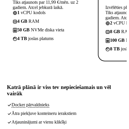
Tiks atjaunots par 11,99 €/mēn. uz 2
gadiem. Atcel jebkurā laikā.
Izvēlēties pl
1
vCPU kodols
Tiks atjauno
gadiem. Atcel
4 GB
RAM
2
vCPU ko
50 GB
NVMe diska vieta
8 GB
RA
4 TB
joslas platums
100 GB
NV
8 TB
josl
Katrā plānā ir
viss tev nepieciešamais
un vēl
vairāk
Docker pārvaldnieks
Ātra piekļuve konteineru ierakstiem
Atjauninājumi ar vienu klikšķi