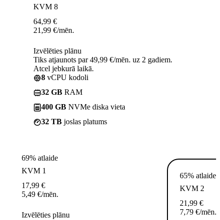
KVM 8
64,99
€
21,99
€
/mēn.
Izvēlēties plānu
Tiks atjaunots par 49,99 €/mēn. uz 2 gadiem.
Atcel jebkurā laikā.
8
vCPU kodoli
32 GB
RAM
400 GB
NVMe diska vieta
32 TB
joslas platums
69% atlaide
KVM 1
65% atlaide
17,99
€
KVM 2
5,49
€
/mēn.
21,99
€
7,79
€
/mēn.
Izvēlēties plānu