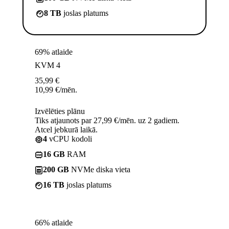
8 TB
joslas platums
69% atlaide
KVM 4
35,99
€
10,99
€
/mēn.
Izvēlēties plānu
Tiks atjaunots par 27,99 €/mēn. uz 2 gadiem.
Atcel jebkurā laikā.
4
vCPU kodoli
16 GB
RAM
200 GB
NVMe diska vieta
16 TB
joslas platums
66% atlaide