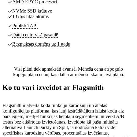
AMD EPYC procesori
NVMe SSD krātuve
1 Gb/s tīkla ātrums
Publiskā API
Datu centri
visā pasaulē
Bezmaksas domēns uz 1 gadu
Visi plāni tiek apmaksāti avansā. Mēneša cena atspoguļo
kopējo plāna cenu, kas dalīta ar mēnešu skaitu tavā plānā.
Ko tu vari izveidot ar Flagsmith
Flagsmith ir atvērtā koda funkciju karodziņu un attālās
konfigurācijas platforma, kas ļauj izstrādātājiem izlaist kodu aiz
pārslēgiem, mērķēt funkcijas lietotāju segmentiem un veikt A/B
testus bez atkārtotas izvietošanas. Izveidota kā pašu mitināta
alternatīva LaunchDarkly un Split, tā nodrošina katrai videi
specifiskas karodziņu vērtības, procentuālas izvēršanas,