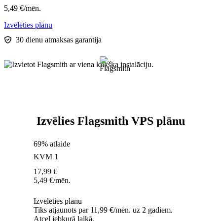
5,49
€
/mēn.
Izvēlēties plānu
30 dienu atmaksas garantija
Izvēlies Flagsmith VPS plānu
69% atlaide
KVM 1
17,99
€
5,49
€
/mēn.
Izvēlēties plānu
Tiks atjaunots par 11,99 €/mēn. uz 2 gadiem.
Atcel jebkurā laikā.