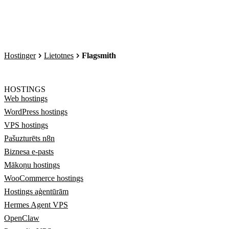
Hostinger
Lietotnes
Flagsmith
HOSTINGS
Web hostings
WordPress hostings
VPS hostings
Pašuzturēts n8n
Biznesa e-pasts
Mākoņu hostings
WooCommerce hostings
Hostings aģentūrām
Hermes Agent VPS
OpenClaw