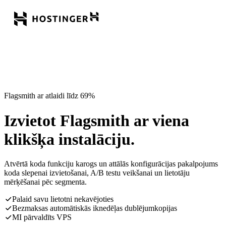
Flagsmith ar atlaidi līdz 69%
Izvietot Flagsmith ar viena
klikšķa instalāciju.
Atvērtā koda funkciju karogs un attālās konfigurācijas pakalpojums
koda slepenai izvietošanai, A/B testu veikšanai un lietotāju
mērķēšanai pēc segmenta.
Palaid savu lietotni nekavējoties
Bezmaksas automātiskās iknedēļas dublējumkopijas
MI pārvaldīts VPS