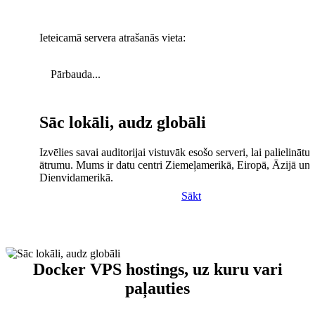
Ieteicamā servera atrašanās vieta:
Pārbauda...
Sāc lokāli, audz globāli
Izvēlies savai auditorijai vistuvāk esošo serveri, lai palielinātu 
ātrumu. Mums ir datu centri Ziemeļamerikā, Eiropā, Āzijā un
Dienvidamerikā.
Sākt
Docker VPS hostings, uz kuru vari
paļauties