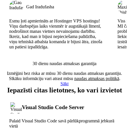
Gad Iradufasha
Esmu ļoti apmierināts ar Hostinger VPS hostingu!
Viss n
Viņu darbspējas laiks vienmēr ir augstākajā līmenī,
MI čat
nodrošinot manas vietnes nevainojamu darbību.
problē
Ikreiz, kad man ir bijusi nepieciešama palīdzība,
lieki
viņu tehniskā atbalsta komanda ir bijusi ātra, zinoša
izstrā
un patiesi izpalīdzīga.
iesais
30 dienu naudas atmaksas garantija
Izmēģini bez riska ar mūsu 30 dienu naudas atmaksas garantiju.
Sīkāku informāciju vari atrast mūsu
naudas atmaksas politikā
.
Sākt
Iepazīsti citas lietotnes, ko vari izvietot
Visual Studio Code Server
Palaid Visual Studio Code savā pārlūkprogrammā jebkurā
vietā