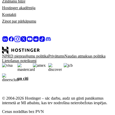
Zināšanu bāze
Hostinger akadēmija
Kontakti
Ziņot par pārkāpumu
NPRD pieprasījumu politika
Privātums
Naudas atmaksas politika
Lietošanas noteikumi
un citi
© 2004-2026 Hostinger – sāc darbu, audz un gūsti panākumus
internetā ar MI atbalstu, kas tev nodrošina neierobežotas iespējas.
Cenas norādītas bez PVN