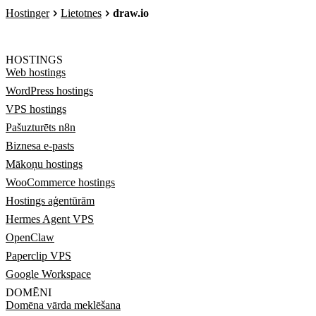
Hostinger
Lietotnes
draw.io
HOSTINGS
Web hostings
WordPress hostings
VPS hostings
Pašuzturēts n8n
Biznesa e-pasts
Mākoņu hostings
WooCommerce hostings
Hostings aģentūrām
Hermes Agent VPS
OpenClaw
Paperclip VPS
Google Workspace
DOMĒNI
Domēna vārda meklēšana