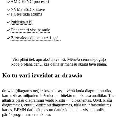
AMD EPYC procesori
NVMe SSD krātuve
1 Gb/s tīkla ātrums
Publiskā API
Datu centri
visā pasaulē
Bezmaksas domēns uz 1 gadu
Visi plāni tiek apmaksāti avansā. Mēneša cena atspoguļo
kopējo plāna cenu, kas dalīta ar mēnešu skaitu tavā plānā.
Ko tu vari izveidot ar draw.io
draw.io (diagrams.net) ir bezmaksas, atvērtā koda diagrammu rīks,
kam uzticas miljoniem inženieru, arhitektu un biznesa analītiķu. Tas
atbalsta plašu diagrammu veidu klāstu — blokshēmas, UML klašu
diagrammas, entītiju-attiecību diagrammas, tīkla un infrastruktūras
kartes, BPMN darbplūsmas un daudz ko citu — viss no pulēta
pārlūkprogrammas redaktora.