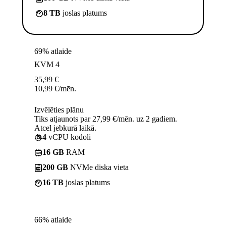
8 TB
joslas platums
69% atlaide
KVM 4
35,99
€
10,99
€
/mēn.
Izvēlēties plānu
Tiks atjaunots par 27,99 €/mēn. uz 2 gadiem.
Atcel jebkurā laikā.
4
vCPU kodoli
16 GB
RAM
200 GB
NVMe diska vieta
16 TB
joslas platums
66% atlaide