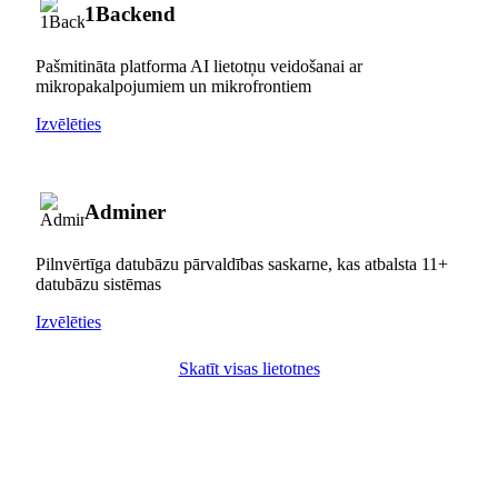
1Backend
Pašmitināta platforma AI lietotņu veidošanai ar
mikropakalpojumiem un mikrofrontiem
Izvēlēties
Adminer
Pilnvērtīga datubāzu pārvaldības saskarne, kas atbalsta 11+
datubāzu sistēmas
Izvēlēties
Skatīt visas lietotnes