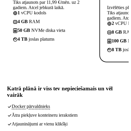
Tiks atjaunots par 11,99 €/mēn. uz 2
gadiem. Atcel jebkurā laikā.
Izvēlēties pl
1
vCPU kodols
Tiks atjauno
gadiem. Atcel
4 GB
RAM
2
vCPU ko
50 GB
NVMe diska vieta
8 GB
RA
4 TB
joslas platums
100 GB
NV
8 TB
josl
Katrā plānā ir
viss tev nepieciešamais
un vēl
vairāk
Docker pārvaldnieks
Ātra piekļuve konteineru ierakstiem
Atjauninājumi ar vienu klikšķi