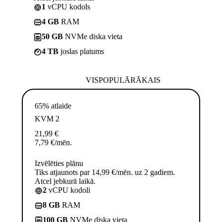
1
vCPU kodols
4 GB
RAM
50 GB
NVMe diska vieta
4 TB
joslas platums
VISPOPULĀRĀKAIS
65% atlaide
KVM 2
21,99
€
7,79
€
/mēn.
Izvēlēties plānu
Tiks atjaunots par 14,99 €/mēn. uz 2 gadiem.
Atcel jebkurā laikā.
2
vCPU kodoli
8 GB
RAM
100 GB
NVMe diska vieta