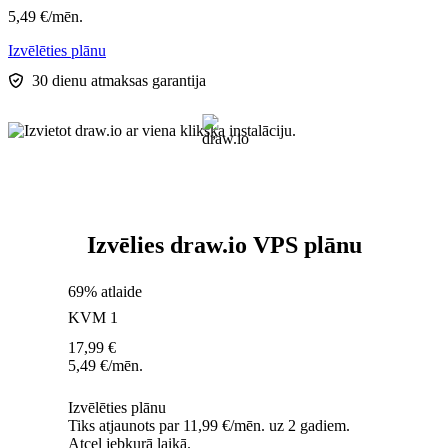
5,49
€
/mēn.
Izvēlēties plānu
30 dienu atmaksas garantija
Izvēlies draw.io VPS plānu
69% atlaide
KVM 1
17,99
€
5,49
€
/mēn.
Izvēlēties plānu
Tiks atjaunots par 11,99 €/mēn. uz 2 gadiem.
Atcel jebkurā laikā.