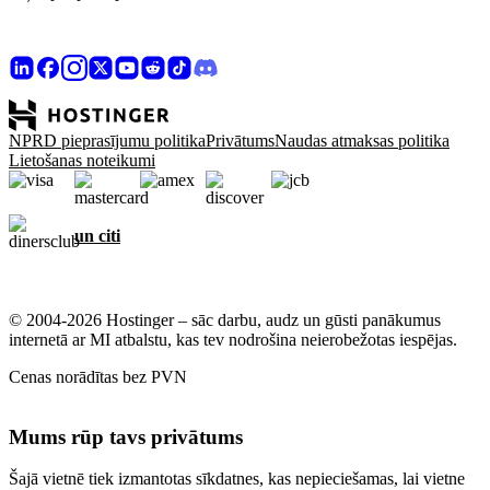
NPRD pieprasījumu politika
Privātums
Naudas atmaksas politika
Lietošanas noteikumi
un citi
© 2004-2026 Hostinger – sāc darbu, audz un gūsti panākumus
internetā ar MI atbalstu, kas tev nodrošina neierobežotas iespējas.
Cenas norādītas bez PVN
Mums rūp tavs privātums
Šajā vietnē tiek izmantotas sīkdatnes, kas nepieciešamas, lai vietne