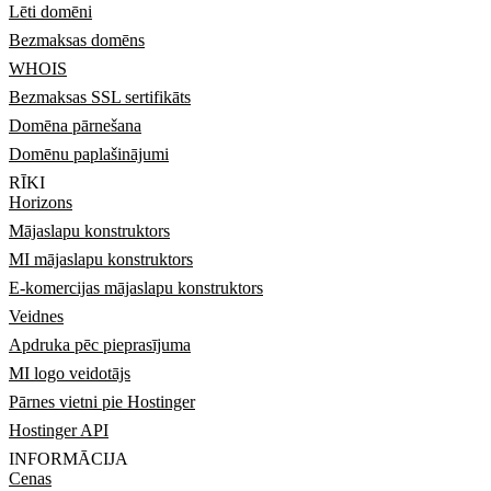
Lēti domēni
Bezmaksas domēns
WHOIS
Bezmaksas SSL sertifikāts
Domēna pārnešana
Domēnu paplašinājumi
RĪKI
Horizons
Mājaslapu konstruktors
MI mājaslapu konstruktors
E-komercijas mājaslapu konstruktors
Veidnes
Apdruka pēc pieprasījuma
MI logo veidotājs
Pārnes vietni pie Hostinger
Hostinger API
INFORMĀCIJA
Cenas