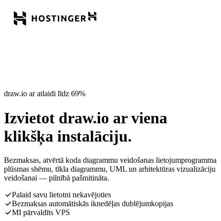
draw.io ar atlaidi līdz 69%
Izvietot draw.io ar viena
klikšķa instalāciju.
Bezmaksas, atvērtā koda diagrammu veidošanas lietojumprogramma
plūsmas shēmu, tīkla diagrammu, UML un arhitektūras vizualizāciju
veidošanai — pilnībā pašmitināta.
Palaid savu lietotni nekavējoties
Bezmaksas automātiskās iknedēļas dublējumkopijas
MI pārvaldīts VPS