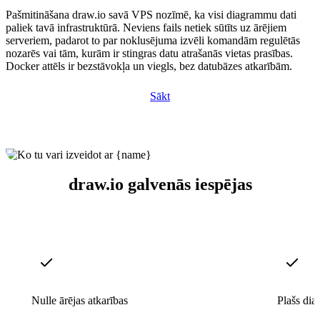
Pašmitināšana draw.io savā VPS nozīmē, ka visi diagrammu dati
paliek tavā infrastruktūrā. Neviens fails netiek sūtīts uz ārējiem
serveriem, padarot to par noklusējuma izvēli komandām regulētās
nozarēs vai tām, kurām ir stingras datu atrašanās vietas prasības.
Docker attēls ir bezstāvokļa un viegls, bez datubāzes atkarībām.
Sākt
draw.io galvenās iespējas
Nulle ārējas atkarības
Plašs dia