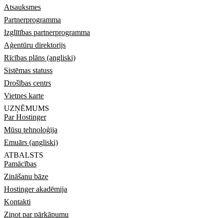
Atsauksmes
Partnerprogramma
Izglītības partnerprogramma
Aģentūru direktorijs
Rīcības plāns (angliski)
Sistēmas statuss
Drošības centrs
Vietnes karte
UZŅĒMUMS
Par Hostinger
Mūsu tehnoloģija
Emuārs (angliski)
ATBALSTS
Pamācības
Zināšanu bāze
Hostinger akadēmija
Kontakti
Ziņot par pārkāpumu