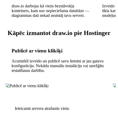
draw.io darbojas kā viens bezstāvokļa
Izveido 
konteiners, kam nav nepieciešama datubāze —
tīkla ka
diagrammas dati nekad neatstāj tavu serveri.
modeļus v
Kāpēc izmantot draw.io pie Hostinger
Publicē ar vienu klikšķi
Acumirklī izveido un publicē savu lietotni ar jau gatavu
konfigurāciju. Nekādu manuālu instalāciju vai sarežģītu
iestatīšanas darbību.
Ieteicamā servera atrašanās vieta: