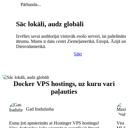
Pārbauda...
Sāc lokāli, audz globāli
Izvēlies savai auditorijai vistuvāk esošo serveri, lai palielinātu 
ātrumu. Mums ir datu centri Ziemeļamerikā, Eiropā, Āzijā un
Dienvidamerikā.
Sākt
Docker VPS hostings, uz kuru vari
paļauties
Gad Iradufasha
Esmu ļoti apmierināts ar Hostinger VPS hostingu!
Viss n