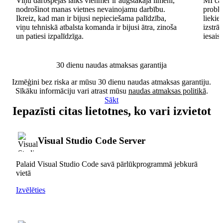
Viņu darbspējas laiks vienmēr ir augstākajā līmenī,
MI čat
nodrošinot manas vietnes nevainojamu darbību.
problē
Ikreiz, kad man ir bijusi nepieciešama palīdzība,
lieki
viņu tehniskā atbalsta komanda ir bijusi ātra, zinoša
izstrā
un patiesi izpalīdzīga.
iesais
30 dienu naudas atmaksas garantija
Izmēģini bez riska ar mūsu 30 dienu naudas atmaksas garantiju.
Sīkāku informāciju vari atrast mūsu
naudas atmaksas politikā
.
Sākt
Iepazīsti citas lietotnes, ko vari izvietot
Visual Studio Code Server
Palaid Visual Studio Code savā pārlūkprogrammā jebkurā
vietā
Izvēlēties