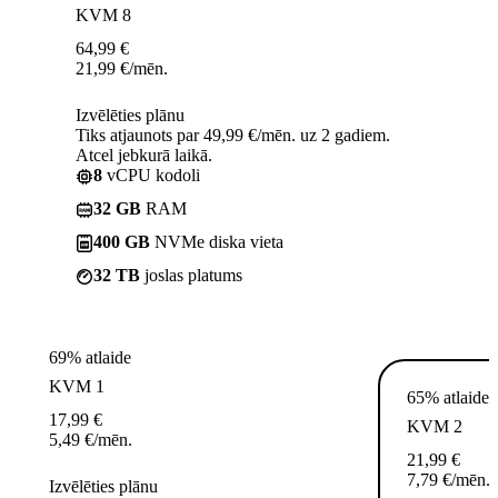
KVM 8
64,99
€
21,99
€
/mēn.
Izvēlēties plānu
Tiks atjaunots par 49,99 €/mēn. uz 2 gadiem.
Atcel jebkurā laikā.
8
vCPU kodoli
32 GB
RAM
400 GB
NVMe diska vieta
32 TB
joslas platums
69% atlaide
KVM 1
65% atlaide
17,99
€
KVM 2
5,49
€
/mēn.
21,99
€
7,79
€
/mēn.
Izvēlēties plānu