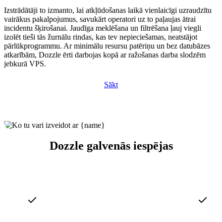
Izstrādātāji to izmanto, lai atkļūdošanas laikā vienlaicīgi uzraudzītu
vairākus pakalpojumus, savukārt operatori uz to paļaujas ātrai
incidentu šķirošanai. Jaudīga meklēšana un filtrēšana ļauj viegli
izolēt tieši tās žurnālu rindas, kas tev nepieciešamas, neatstājot
pārlūkprogrammu. Ar minimālu resursu patēriņu un bez datubāzes
atkarībām, Dozzle ērti darbojas kopā ar ražošanas darba slodzēm
jebkurā VPS.
Sākt
Dozzle galvenās iespējas