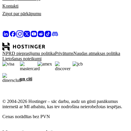
Kontakti
Ziņot par pārkāpumu
NPRD pieprasījumu politika
Privātums
Naudas atmaksas politika
Lietošanas noteikumi
un citi
© 2004-2026 Hostinger – sāc darbu, audz un gūsti panākumus
internetā ar MI atbalstu, kas tev nodrošina neierobežotas iespējas.
Cenas norādītas bez PVN