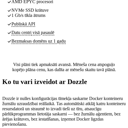
AMD EPYC procesori
NVMe SSD krātuve
1 Gb/s tīkla ātrums
Publiskā API
Datu centri
visā pasaulē
Bezmaksas domēns uz 1 gadu
Visi plāni tiek apmaksāti avansā. Mēneša cena atspoguļo
kopējo plāna cenu, kas dalīta ar mēnešu skaitu tavā plānā.
Ko tu vari izveidot ar Dozzle
Dozzle ir nulles konfigurācijas tīmekļa saskarne Docker konteineru
žurnālu uzraudzībai reāllaikā. Tas automātiski atklāj katru konteineru
resursdatorā un straumē to izvadi tieši uz tīru, atsaucīgu
pārlūkprogrammas lietotāja saskarni — bez žurnālu aģentiem, bez
ārējas krātuves, bez iestatīšanas, izņemot Docker ligzdas
pievienošanu.