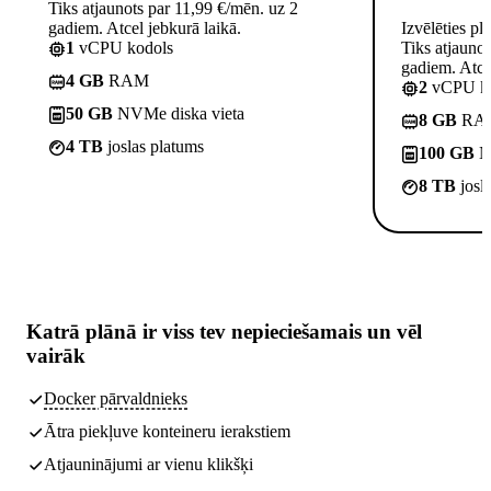
Tiks atjaunots par 11,99 €/mēn. uz 2
gadiem. Atcel jebkurā laikā.
Izvēlēties pl
1
vCPU kodols
Tiks atjauno
gadiem. Atcel
4 GB
RAM
2
vCPU ko
50 GB
NVMe diska vieta
8 GB
RA
4 TB
joslas platums
100 GB
NV
8 TB
josl
Katrā plānā ir
viss tev nepieciešamais
un vēl
vairāk
Docker pārvaldnieks
Ātra piekļuve konteineru ierakstiem
Atjauninājumi ar vienu klikšķi