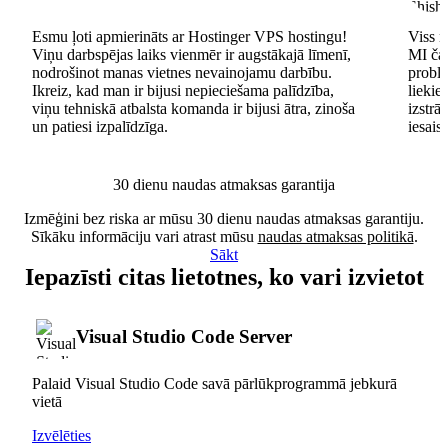
Esmu ļoti apmierināts ar Hostinger VPS hostingu!
Viss n
Viņu darbspējas laiks vienmēr ir augstākajā līmenī,
MI čat
nodrošinot manas vietnes nevainojamu darbību.
problē
Ikreiz, kad man ir bijusi nepieciešama palīdzība,
lieki
viņu tehniskā atbalsta komanda ir bijusi ātra, zinoša
izstrā
un patiesi izpalīdzīga.
iesais
30 dienu naudas atmaksas garantija
Izmēģini bez riska ar mūsu 30 dienu naudas atmaksas garantiju.
Sīkāku informāciju vari atrast mūsu
naudas atmaksas politikā
.
Sākt
Iepazīsti citas lietotnes, ko vari izvietot
Visual Studio Code Server
Palaid Visual Studio Code savā pārlūkprogrammā jebkurā
vietā
Izvēlēties