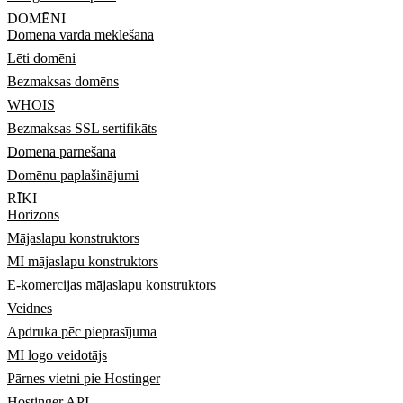
DOMĒNI
Domēna vārda meklēšana
Lēti domēni
Bezmaksas domēns
WHOIS
Bezmaksas SSL sertifikāts
Domēna pārnešana
Domēnu paplašinājumi
RĪKI
Horizons
Mājaslapu konstruktors
MI mājaslapu konstruktors
E-komercijas mājaslapu konstruktors
Veidnes
Apdruka pēc pieprasījuma
MI logo veidotājs
Pārnes vietni pie Hostinger
Hostinger API