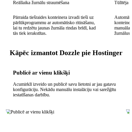
Reāllaika žurnālu straumēšana
Tūlītēja 
Pārraida tiešraides konteinera izvadi tieši uz
Automātis
pārlūkprogrammu ar automātisko ritināšanu,
konteine
lai tu redzētu jaunas žurnāla rindas brīdī, kad
manuāla k
tās tiek ierakstītas.
žurnālus.
Kāpēc izmantot Dozzle pie Hostinger
Publicē ar vienu klikšķi
Acumirklī izveido un publicē savu lietotni ar jau gatavu
konfigurāciju. Nekādu manuālu instalāciju vai sarežģītu
iestatīšanas darbību.