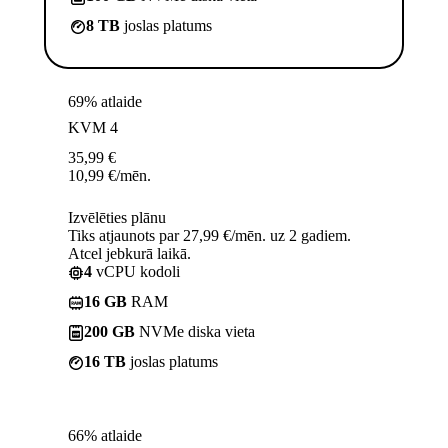
8 TB
joslas platums
69% atlaide
KVM 4
35,99
€
10,99
€
/mēn.
Izvēlēties plānu
Tiks atjaunots par 27,99 €/mēn. uz 2 gadiem.
Atcel jebkurā laikā.
4
vCPU kodoli
16 GB
RAM
200 GB
NVMe diska vieta
16 TB
joslas platums
66% atlaide