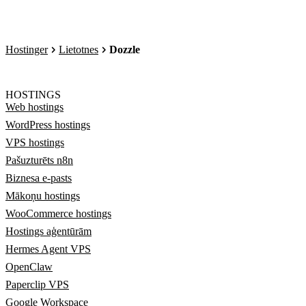
Hostinger
Lietotnes
Dozzle
HOSTINGS
Web hostings
WordPress hostings
VPS hostings
Pašuzturēts n8n
Biznesa e-pasts
Mākoņu hostings
WooCommerce hostings
Hostings aģentūrām
Hermes Agent VPS
OpenClaw
Paperclip VPS
Google Workspace