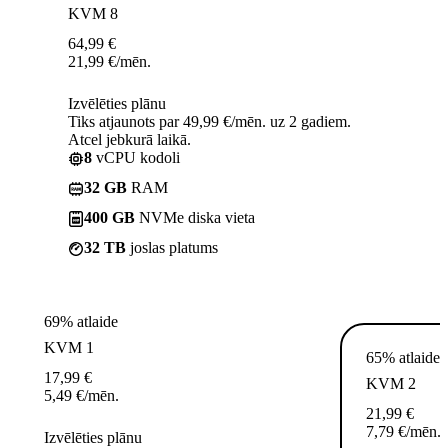
KVM 8
64,99
€
21,99
€
/mēn.
Izvēlēties plānu
Tiks atjaunots par 49,99 €/mēn. uz 2 gadiem.
Atcel jebkurā laikā.
8
vCPU kodoli
32 GB
RAM
400 GB
NVMe diska vieta
32 TB
joslas platums
69% atlaide
KVM 1
65% atlaide
17,99
€
KVM 2
5,49
€
/mēn.
21,99
€
7,79
€
/mēn.
Izvēlēties plānu