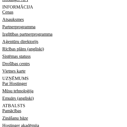
INFORMĀCIJA
Cenas
Atsauksmes
Partnerprogramma
Izglītības partnerprogramma
Aģentūru direktorijs
Rīcības plāns (angliski)
Sistēmas statuss
Drošības centrs
Vietnes karte
UZŅĒMUMS
Par Hostinger
Mūsu tehnoloģija
Emuārs (angliski)
ATBALSTS
Pamācības
Zināšanu bāze
Hostinger akadēmija