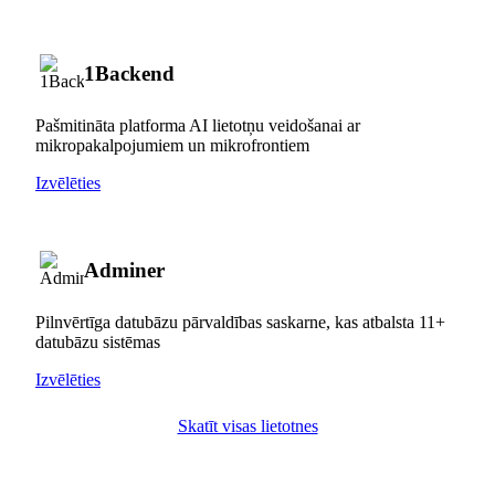
1Backend
Pašmitināta platforma AI lietotņu veidošanai ar
mikropakalpojumiem un mikrofrontiem
Izvēlēties
Adminer
Pilnvērtīga datubāzu pārvaldības saskarne, kas atbalsta 11+
datubāzu sistēmas
Izvēlēties
Skatīt visas lietotnes