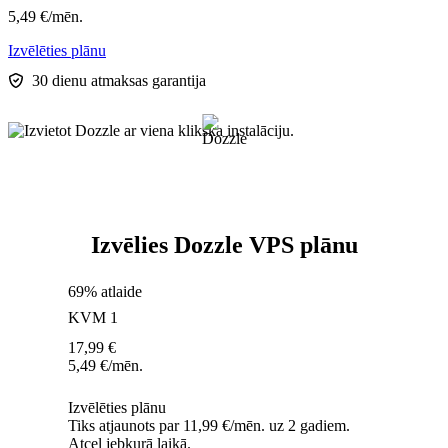
5,49
€
/mēn.
Izvēlēties plānu
30 dienu atmaksas garantija
Izvēlies Dozzle VPS plānu
69% atlaide
KVM 1
17,99
€
5,49
€
/mēn.
Izvēlēties plānu
Tiks atjaunots par 11,99 €/mēn. uz 2 gadiem.
Atcel jebkurā laikā.