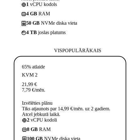
1
vCPU kodols
4 GB
RAM
50 GB
NVMe diska vieta
4 TB
joslas platums
VISPOPULĀRĀKAIS
65% atlaide
KVM 2
21,99
€
7,79
€
/mēn.
Izvēlēties plānu
Tiks atjaunots par 14,99 €/mēn. uz 2 gadiem.
Atcel jebkurā laikā.
2
vCPU kodoli
8 GB
RAM
100 GB
NVMe diska vieta