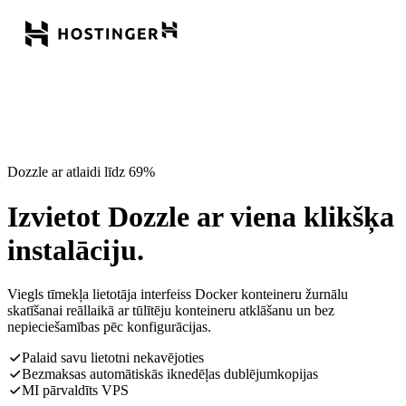
Dozzle ar atlaidi līdz 69%
Izvietot Dozzle ar viena klikšķa
instalāciju.
Viegls tīmekļa lietotāja interfeiss Docker konteineru žurnālu
skatīšanai reāllaikā ar tūlītēju konteineru atklāšanu un bez
nepieciešamības pēc konfigurācijas.
Palaid savu lietotni nekavējoties
Bezmaksas automātiskās iknedēļas dublējumkopijas
MI pārvaldīts VPS