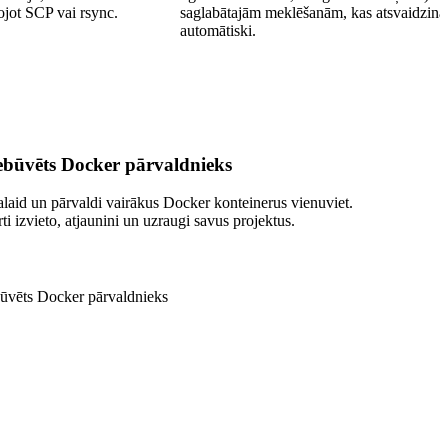
tojot SCP vai rsync.
saglabātajām meklēšanām, kas atsvaidzinā
automātiski.
ebūvēts Docker pārvaldnieks
alaid un pārvaldi vairākus Docker konteinerus vienuviet.
rti izvieto, atjaunini un uzraugi savus projektus.