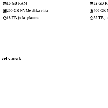
16 GB
RAM
32 GB
R
200 GB
NVMe diska vieta
400 GB
N
16 TB
joslas platums
32 TB
jo
 vēl vairāk