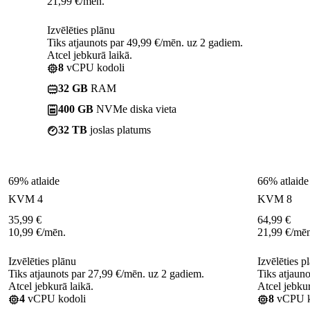
21,99
€
/mēn.
Izvēlēties plānu
Tiks atjaunots par 49,99 €/mēn. uz 2 gadiem.
Atcel jebkurā laikā.
8
vCPU kodoli
32 GB
RAM
400 GB
NVMe diska vieta
32 TB
joslas platums
69% atlaide
66% atlaide
KVM 4
KVM 8
35,99
€
64,99
€
10,99
€
/mēn.
21,99
€
/mēn
Izvēlēties plānu
Izvēlēties p
Tiks atjaunots par 27,99 €/mēn. uz 2 gadiem.
Tiks atjaun
Atcel jebkurā laikā.
Atcel jebkur
4
vCPU kodoli
8
vCPU k