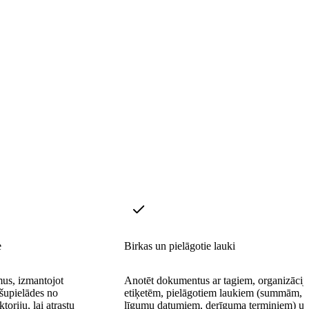
e
Birkas un pielāgotie lauki
mus, izmantojot
Anotēt dokumentus ar tagiem, organizācij
upielādes no
etiķetēm, pielāgotiem laukiem (summām,
oriju, lai atrastu
līgumu datumiem, derīguma termiņiem) u