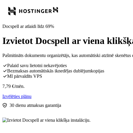
Docspell ar atlaidi līdz 69%
Izvietot Docspell ar viena klikšķ
Pašmitināts dokumentu organizētājs, kas automātiski atzīmē skenētus 
Palaid savu lietotni nekavējoties
Bezmaksas automātiskās iknedēļas dublējumkopijas
MI pārvaldīts VPS
7,79
€
/mēn.
Izvēlēties plānu
30 dienu atmaksas garantija