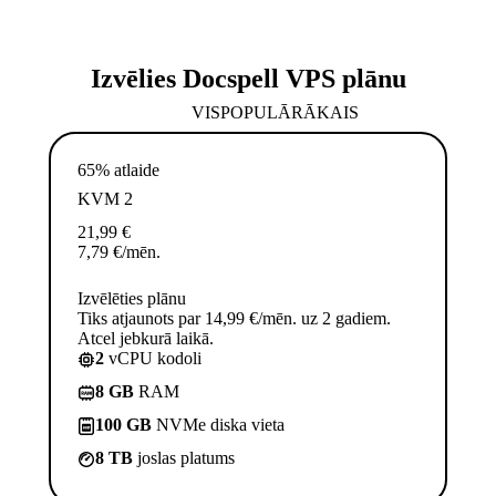
Izvēlies Docspell VPS plānu
VISPOPULĀRĀKAIS
65% atlaide
KVM 2
21,99
€
7,79
€
/mēn.
Izvēlēties plānu
Tiks atjaunots par 14,99 €/mēn. uz 2 gadiem.
Atcel jebkurā laikā.
2
vCPU kodoli
8 GB
RAM
100 GB
NVMe diska vieta
8 TB
joslas platums