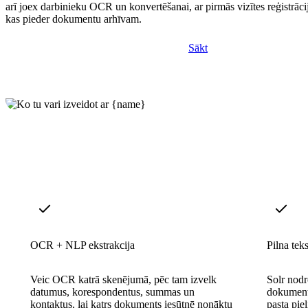
arī joex darbinieku OCR un konvertēšanai, ar pirmās vizītes reģistrāci
kas pieder dokumentu arhīvam.
Sākt
OCR + NLP ekstrakcija
Pilna tek
Veic OCR katrā skenējumā, pēc tam izvelk
Solr nodr
datumus, korespondentus, summas un
dokumento
kontaktus, lai katrs dokuments iesūtnē nonāktu
pasta pie