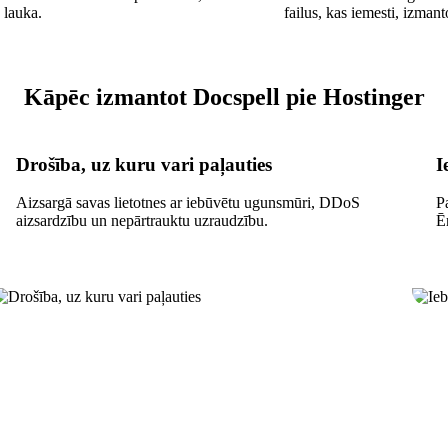
 lauka.
failus, kas iemesti, izman
Kāpēc izmantot Docspell pie Hostinger
Drošība, uz kuru vari paļauties
I
Aizsargā savas lietotnes ar iebūvētu ugunsmūri, DDoS
P
aizsardzību un nepārtrauktu uzraudzību.
Ē