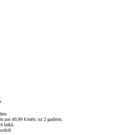
.
lānu
ots par 49,99 €/mēn. uz 2 gadiem.
ā laikā.
odoli