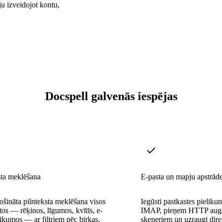
ju izveidojot kontu,
Docspell galvenās iespējas
sta meklēšana
E-pasta un mapju apstrād
ošināta pilnteksta meklēšana visos
Iegūsti pastkastes pieliku
s — rēķinos, līgumos, kvītīs, e-
IMAP, pieņem HTTP augš
likumos — ar filtriem pēc birkas,
skeneriem un uzraugi direkt