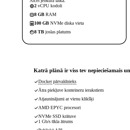
Atcel jebkurā laikā.
2
vCPU kodoli
8 GB
RAM
100 GB
NVMe diska vieta
8 TB
joslas platums
Katrā plānā ir
viss tev nepieciešamais
un
Docker pārvaldnieks
Ātra piekļuve konteineru ierakstiem
Atjauninājumi ar vienu klikšķi
AMD EPYC procesori
NVMe SSD krātuve
1 Gb/s tīkla ātrums