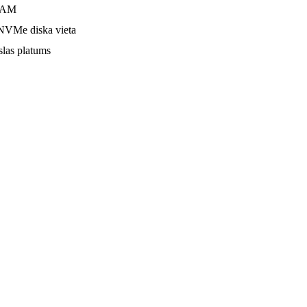
AM
VMe diska vieta
slas platums