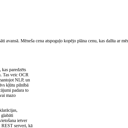
sāti avansā. Mēneša cena atspoguļo kopējo plāna cenu, kas dalīta ar mēn
, kas paredzēts
tu. Tas veic OCR
mantojot NLP, un
īvs kļūtu pilnībā
cājumi padara to
 vai mazo
larācijas,
 glabāti
ietošana ietver
l REST serveri, kā