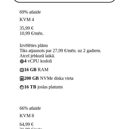
69% atlaide
KVM 4
35,99
€
10,99
€
/mēn.
Izvēlēties plānu
Tiks atjaunots par 27,99 €/mēn. uz 2 gadiem.
Atcel jebkurā laikā.
4
vCPU kodoli
16 GB
RAM
200 GB
NVMe diska vieta
16 TB
joslas platums
66% atlaide
KVM 8
64,99
€