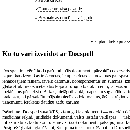
Publiskā API
Datu centri
visā pasaulē
Bezmaksas domēns uz 1 gadu
Visi plāni tiek apmak
Ko tu vari izveidot ar Docspell
Docspell ir atvērtā koda pašu mitināts dokumentu pārvaldības serveris
papīra kaudzēm, kas ir skenētas, lejupielādētas vai nosūtītas pa e-pas
ienākošajiem failiem, izvelk datumus, korespondentus un summas, iz
glabā strukturētos metadatus kopā ar oriģinālo dokumentu, lai viss arh
meklējams pēc teksta. Birkas, pielāgoti lauki, mapes un saglabātie vai
praktisku, lai pārvaldītu mājsaimniecības dokumentus, ārštata rēķinus
uzņēmumu ierakstus daudzu gadu garumā.
Pašmitinot Docspell savā VPS, visjutīgākie dokumenti — nodokļu dek
medicīnas rēķini, juridiskie dokumenti, valsts iestāžu veidlapas — tiek
infrastruktūrā, ko tu kontrolē, nevis SaaS dokumentu pakalpojumā. Izv
PostgreSQL datu glabāšanai, Solr pilna teksta meklēšanai un Docspel