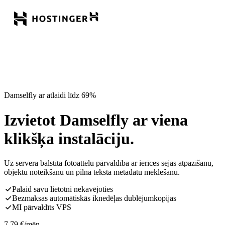
Damselfly ar atlaidi līdz 69%
Izvietot Damselfly ar viena
klikšķa instalāciju.
Uz servera balstīta fotoattēlu pārvaldība ar ierīces sejas atpazīšanu,
objektu noteikšanu un pilna teksta metadatu meklēšanu.
Palaid savu lietotni nekavējoties
Bezmaksas automātiskās iknedēļas dublējumkopijas
MI pārvaldīts VPS
7,79
€
/mēn.