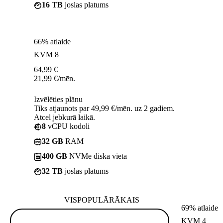
16 TB
joslas platums
66% atlaide
KVM 8
64,99
€
21,99
€
/mēn.
Izvēlēties plānu
Tiks atjaunots par 49,99 €/mēn. uz 2 gadiem.
Atcel jebkurā laikā.
8
vCPU kodoli
32 GB
RAM
400 GB
NVMe diska vieta
32 TB
joslas platums
VISPOPULĀRĀKAIS
69% atlaide
KVM 4