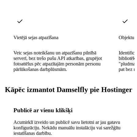
Vietējā sejas atpazīšana
Objektu 
Veic sejas noteikšanu un atpazīšanu pilnībā
Identificē
serverī, bez trešo pušu API atkarības, grupējot
bibliotēk
fotoattēlus pēc atpazītajām personām personu
"pludmale
pārlūkošanas darbplūsmām.
pat bez m
Kāpēc izmantot Damselfly pie Hostinger
Publicē ar vienu klikšķi
Acumirklī izveido un publicē savu lietotni ar jau gatavu
konfigurāciju. Nekādu manuālu instalāciju vai sarežģītu
iestatīšanas darbību.