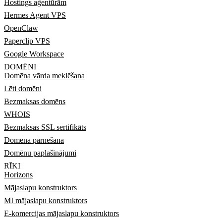
Hostings aģentūrām
Hermes Agent VPS
OpenClaw
Paperclip VPS
Google Workspace
DOMĒNI
Domēna vārda meklēšana
Lēti domēni
Bezmaksas domēns
WHOIS
Bezmaksas SSL sertifikāts
Domēna pārnešana
Domēnu paplašinājumi
RĪKI
Horizons
Mājaslapu konstruktors
MI mājaslapu konstruktors
E-komercijas mājaslapu konstruktors