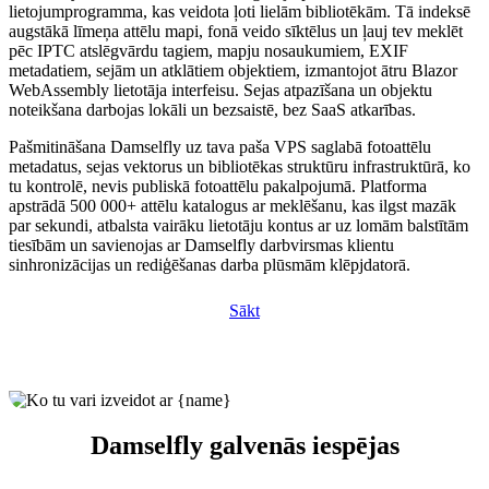
lietojumprogramma, kas veidota ļoti lielām bibliotēkām. Tā indeksē
augstākā līmeņa attēlu mapi, fonā veido sīktēlus un ļauj tev meklēt
pēc IPTC atslēgvārdu tagiem, mapju nosaukumiem, EXIF
metadatiem, sejām un atklātiem objektiem, izmantojot ātru Blazor
WebAssembly lietotāja interfeisu. Sejas atpazīšana un objektu
noteikšana darbojas lokāli un bezsaistē, bez SaaS atkarības.
Pašmitināšana Damselfly uz tava paša VPS saglabā fotoattēlu
metadatus, sejas vektorus un bibliotēkas struktūru infrastruktūrā, ko
tu kontrolē, nevis publiskā fotoattēlu pakalpojumā. Platforma
apstrādā 500 000+ attēlu katalogus ar meklēšanu, kas ilgst mazāk
par sekundi, atbalsta vairāku lietotāju kontus ar uz lomām balstītām
tiesībām un savienojas ar Damselfly darbvirsmas klientu
sinhronizācijas un rediģēšanas darba plūsmām klēpjdatorā.
Sākt
Damselfly galvenās iespējas