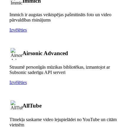
Immich
Immich ir augstas veiktspējas pašmitināts foto un video
pārvaldības risinājums
Izvēlēties
Airsonic Advanced
Straumē personīgās mūzikas bibliotēkas, izmantojot ar
Subsonic saderīgu API serveri
Izvēlēties
AllTube
Tīmekļa saskarne video lejupielādei no YouTube un citām
vietnēm