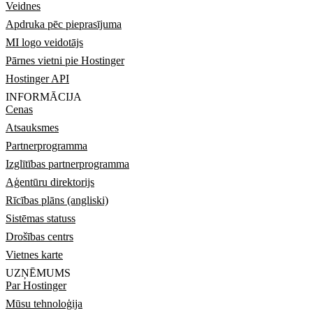
Veidnes
Apdruka pēc pieprasījuma
MI logo veidotājs
Pārnes vietni pie Hostinger
Hostinger API
INFORMĀCIJA
Cenas
Atsauksmes
Partnerprogramma
Izglītības partnerprogramma
Aģentūru direktorijs
Rīcības plāns (angliski)
Sistēmas statuss
Drošības centrs
Vietnes karte
UZŅĒMUMS
Par Hostinger
Mūsu tehnoloģija