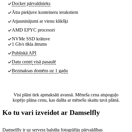
Docker pārvaldnieks
Ātra piekļuve konteineru ierakstiem
Atjauninājumi ar vienu klikšķi
AMD EPYC procesori
NVMe SSD krātuve
1 Gb/s tīkla ātrums
Publiskā API
Datu centri
visā pasaulē
Bezmaksas domēns uz 1 gadu
Visi plāni tiek apmaksāti avansā. Mēneša cena atspoguļo
kopējo plāna cenu, kas dalīta ar mēnešu skaitu tavā plānā.
Ko tu vari izveidot ar Damselfly
Damselfly ir uz servera balstīta fotogrāfiju pārvaldības