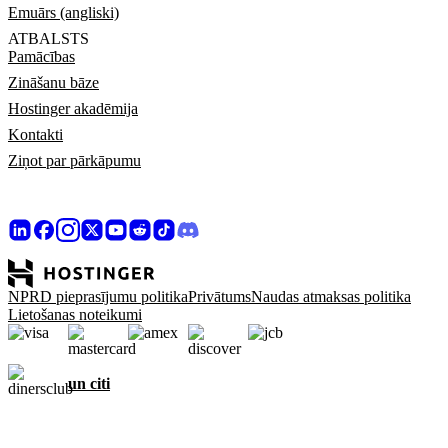
Emuārs (angliski)
ATBALSTS
Pamācības
Zināšanu bāze
Hostinger akadēmija
Kontakti
Ziņot par pārkāpumu
NPRD pieprasījumu politika
Privātums
Naudas atmaksas politika
Lietošanas noteikumi
un citi