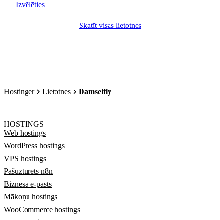
Izvēlēties
Skatīt visas lietotnes
Hostinger
Lietotnes
Damselfly
HOSTINGS
Web hostings
WordPress hostings
VPS hostings
Pašuzturēts n8n
Biznesa e-pasts
Mākoņu hostings
WooCommerce hostings