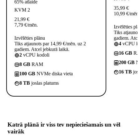
65% atlaide
35,99
€
KVM 2
10,99
€
/mēn.
21,99
€
7,79
€
/mēn.
Izvēlēties pl
Tiks atjaunot
Izvēlēties plānu
gadiem. Atcel
Tiks atjaunots par 14,99 €/mēn. uz 2
4
vCPU ko
gadiem. Atcel jebkurā laikā.
16 GB
R
2
vCPU kodoli
200 GB
NV
8 GB
RAM
16 TB
jos
100 GB
NVMe diska vieta
8 TB
joslas platums
Katrā plānā ir
viss tev nepieciešamais
un vēl
vairāk