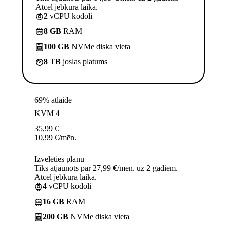
Atcel jebkurā laikā.
2
vCPU kodoli
8 GB
RAM
100 GB
NVMe diska vieta
8 TB
joslas platums
69% atlaide
KVM 4
35,99
€
10,99
€
/mēn.
Izvēlēties plānu
Tiks atjaunots par 27,99 €/mēn. uz 2 gadiem.
Atcel jebkurā laikā.
4
vCPU kodoli
16 GB
RAM
200 GB
NVMe diska vieta