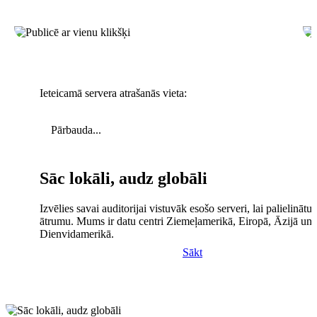
Ieteicamā servera atrašanās vieta:
Pārbauda...
Sāc lokāli, audz globāli
Izvēlies savai auditorijai vistuvāk esošo serveri, lai palielinātu 
ātrumu. Mums ir datu centri Ziemeļamerikā, Eiropā, Āzijā un
Dienvidamerikā.
Sākt