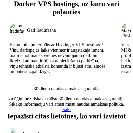
Docker VPS hostings, uz kuru vari
paļauties
Gad Iradufasha
Esmu ļoti apmierināts ar Hostinger VPS hostingu!
Viss n
Viņu darbspējas laiks vienmēr ir augstākajā līmenī,
MI čat
nodrošinot manas vietnes nevainojamu darbību.
problē
Ikreiz, kad man ir bijusi nepieciešama palīdzība,
lieki
viņu tehniskā atbalsta komanda ir bijusi ātra, zinoša
izstrā
un patiesi izpalīdzīga.
iesais
30 dienu naudas atmaksas garantija
Izmēģini bez riska ar mūsu 30 dienu naudas atmaksas garantiju.
Sīkāku informāciju vari atrast mūsu
naudas atmaksas politikā
.
Sākt
Iepazīsti citas lietotnes, ko vari izvietot