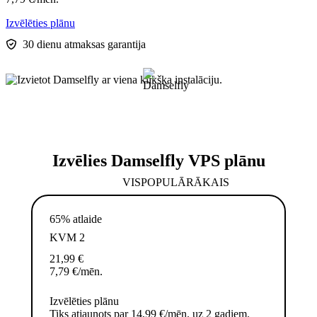
Izvēlēties plānu
30 dienu atmaksas garantija
Izvēlies Damselfly VPS plānu
VISPOPULĀRĀKAIS
65% atlaide
KVM 2
21,99
€
7,79
€
/mēn.
Izvēlēties plānu
Tiks atjaunots par 14,99 €/mēn. uz 2 gadiem.