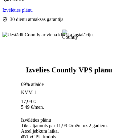
Izvēlēties plānu
30 dienu atmaksas garantija
Izvēlies Countly VPS plānu
69% atlaide
KVM 1
17,99
€
5,49
€
/mēn.
Izvēlēties plānu
Tiks atjaunots par 11,99 €/mēn. uz 2 gadiem.
Atcel jebkurā laikā.
1
vCPU kodols