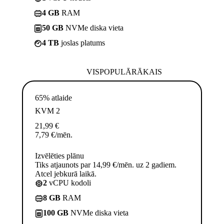
4 GB
RAM
50 GB
NVMe diska vieta
4 TB
joslas platums
VISPOPULĀRĀKAIS
65% atlaide
KVM 2
21,99
€
7,79
€
/mēn.
Izvēlēties plānu
Tiks atjaunots par 14,99 €/mēn. uz 2 gadiem.
Atcel jebkurā laikā.
2
vCPU kodoli
8 GB
RAM
100 GB
NVMe diska vieta