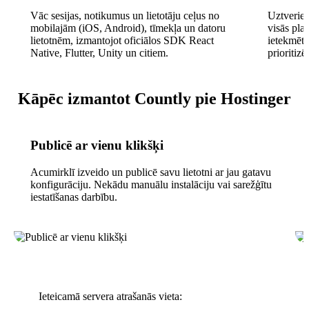
Vāc sesijas, notikumus un lietotāju ceļus no
Uztveriet
mobilajām (iOS, Android), tīmekļa un datoru
visās pla
lietotnēm, izmantojot oficiālos SDK React
ietekmēto 
Native, Flutter, Unity un citiem.
prioritiz
Kāpēc izmantot Countly pie Hostinger
Publicē ar vienu klikšķi
Acumirklī izveido un publicē savu lietotni ar jau gatavu
konfigurāciju. Nekādu manuālu instalāciju vai sarežģītu
iestatīšanas darbību.
Ieteicamā servera atrašanās vieta: