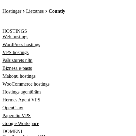
Hostinger
Lietotnes
Countly
HOSTINGS
Web hostings
WordPress hostings
VPS hostings
Pašuzturēts n8n
Biznesa e-pasts
Mākoņu hostings
WooCommerce hostings
Hostings aģentūrām
Hermes Agent VPS
OpenClaw
Paperclip VPS
Google Workspace
DOMĒNI