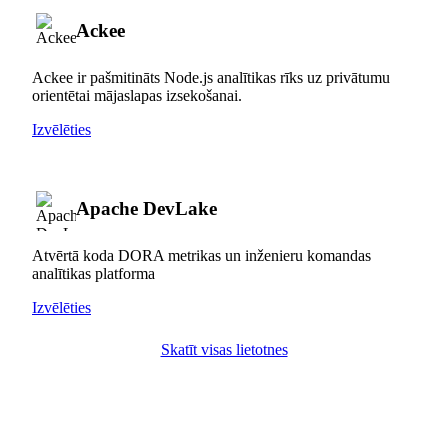
Ackee
Ackee ir pašmitināts Node.js analītikas rīks uz privātumu
orientētai mājaslapas izsekošanai.
Izvēlēties
Apache DevLake
Atvērtā koda DORA metrikas un inženieru komandas
analītikas platforma
Izvēlēties
Skatīt visas lietotnes