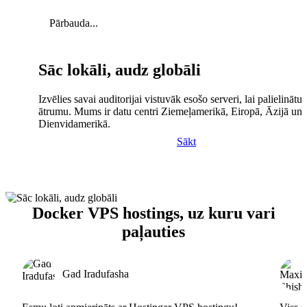
Pārbauda...
Sāc lokāli, audz globāli
Izvēlies savai auditorijai vistuvāk esošo serveri, lai palielinātu 
ātrumu. Mums ir datu centri Ziemeļamerikā, Eiropā, Āzijā un
Dienvidamerikā.
Sākt
Docker VPS hostings, uz kuru vari
paļauties
Gad Iradufasha