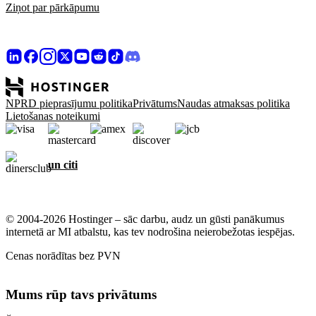
Ziņot par pārkāpumu
NPRD pieprasījumu politika
Privātums
Naudas atmaksas politika
Lietošanas noteikumi
un citi
© 2004-2026 Hostinger – sāc darbu, audz un gūsti panākumus
internetā ar MI atbalstu, kas tev nodrošina neierobežotas iespējas.
Cenas norādītas bez PVN
Mums rūp tavs privātums