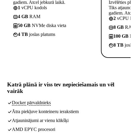
gadiem. Atcel jebkurā laikā.
Izvēlēties pl
1
vCPU kodols
Tiks atjauno
gadiem. Atcel
4 GB
RAM
2
vCPU ko
50 GB
NVMe diska vieta
8 GB
RA
4 TB
joslas platums
100 GB
NV
8 TB
josl
Katrā plānā ir
viss tev nepieciešamais
un vēl
vairāk
Docker pārvaldnieks
Ātra piekļuve konteineru ierakstiem
Atjauninājumi ar vienu klikšķi
AMD EPYC procesori