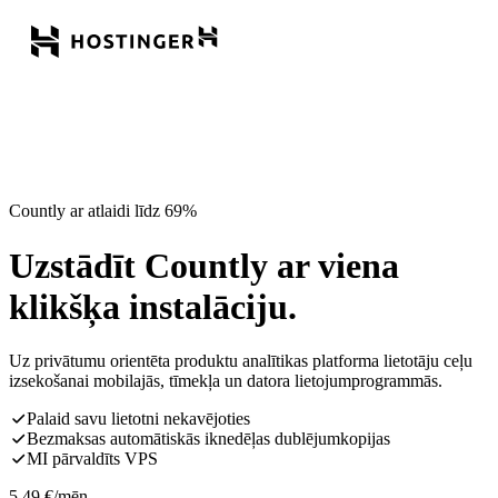
Countly ar atlaidi līdz 69%
Uzstādīt Countly ar viena
klikšķa instalāciju.
Uz privātumu orientēta produktu analītikas platforma lietotāju ceļu
izsekošanai mobilajās, tīmekļa un datora lietojumprogrammās.
Palaid savu lietotni nekavējoties
Bezmaksas automātiskās iknedēļas dublējumkopijas
MI pārvaldīts VPS
5,49
€
/mēn.