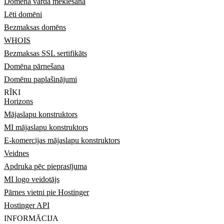
Domēna vārda meklēšana
Lēti domēni
Bezmaksas domēns
WHOIS
Bezmaksas SSL sertifikāts
Domēna pārnešana
Domēnu paplašinājumi
RĪKI
Horizons
Mājaslapu konstruktors
MI mājaslapu konstruktors
E-komercijas mājaslapu konstruktors
Veidnes
Apdruka pēc pieprasījuma
MI logo veidotājs
Pārnes vietni pie Hostinger
Hostinger API
INFORMĀCIJA