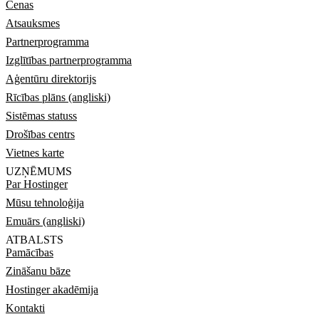
Cenas
Atsauksmes
Partnerprogramma
Izglītības partnerprogramma
Aģentūru direktorijs
Rīcības plāns (angliski)
Sistēmas statuss
Drošības centrs
Vietnes karte
UZŅĒMUMS
Par Hostinger
Mūsu tehnoloģija
Emuārs (angliski)
ATBALSTS
Pamācības
Zināšanu bāze
Hostinger akadēmija
Kontakti