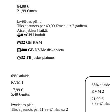
64,99
€
21,99
€
/mēn.
Izvēlēties plānu
Tiks atjaunots par 49,99 €/mēn. uz 2 gadiem.
Atcel jebkurā laikā.
8
vCPU kodoli
32 GB
RAM
400 GB
NVMe diska vieta
32 TB
joslas platums
69% atlaide
KVM 1
65% atlaide
17,99
€
KVM 2
5,49
€
/mēn.
21,99
€
7,79
€
/mēn.
Izvēlēties plānu
Tiks atjaunots par 11,99 €/mēn. uz 2