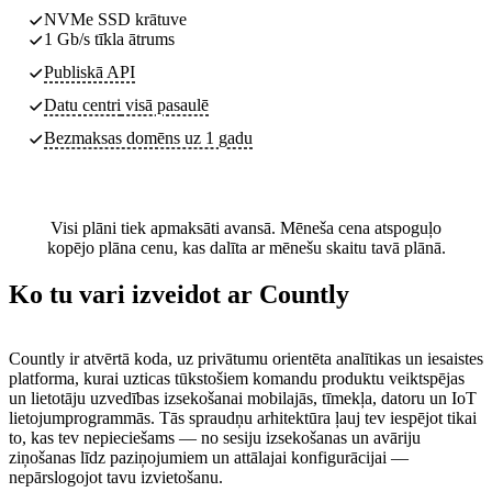
NVMe SSD krātuve
1 Gb/s tīkla ātrums
Publiskā API
Datu centri
visā pasaulē
Bezmaksas domēns uz 1 gadu
Visi plāni tiek apmaksāti avansā. Mēneša cena atspoguļo
kopējo plāna cenu, kas dalīta ar mēnešu skaitu tavā plānā.
Ko tu vari izveidot ar Countly
Countly ir atvērtā koda, uz privātumu orientēta analītikas un iesaistes
platforma, kurai uzticas tūkstošiem komandu produktu veiktspējas
un lietotāju uzvedības izsekošanai mobilajās, tīmekļa, datoru un IoT
lietojumprogrammās. Tās spraudņu arhitektūra ļauj tev iespējot tikai
to, kas tev nepieciešams — no sesiju izsekošanas un avāriju
ziņošanas līdz paziņojumiem un attālajai konfigurācijai —
nepārslogojot tavu izvietošanu.