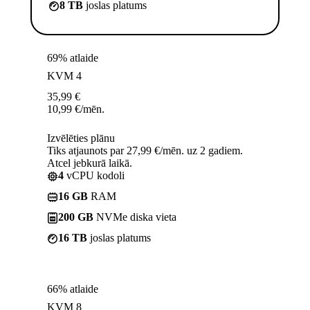
8 TB
joslas platums
69% atlaide
KVM 4
35,99
€
10,99
€
/mēn.
Izvēlēties plānu
Tiks atjaunots par 27,99 €/mēn. uz 2 gadiem.
Atcel jebkurā laikā.
4
vCPU kodoli
16 GB
RAM
200 GB
NVMe diska vieta
16 TB
joslas platums
66% atlaide
KVM 8