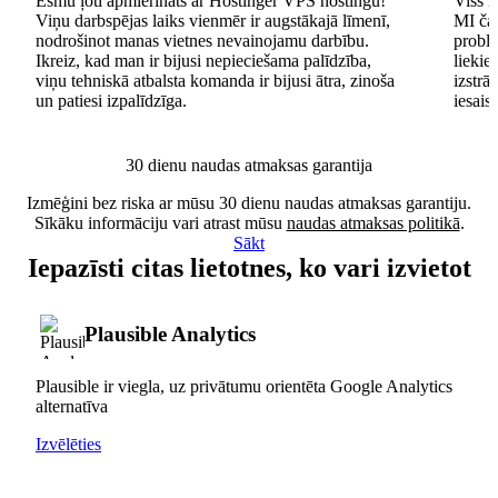
Esmu ļoti apmierināts ar Hostinger VPS hostingu!
Viss n
Viņu darbspējas laiks vienmēr ir augstākajā līmenī,
MI čat
nodrošinot manas vietnes nevainojamu darbību.
problē
Ikreiz, kad man ir bijusi nepieciešama palīdzība,
lieki
viņu tehniskā atbalsta komanda ir bijusi ātra, zinoša
izstrā
un patiesi izpalīdzīga.
iesais
30 dienu naudas atmaksas garantija
Izmēģini bez riska ar mūsu 30 dienu naudas atmaksas garantiju.
Sīkāku informāciju vari atrast mūsu
naudas atmaksas politikā
.
Sākt
Iepazīsti citas lietotnes, ko vari izvietot
Plausible Analytics
Plausible ir viegla, uz privātumu orientēta Google Analytics
alternatīva
Izvēlēties