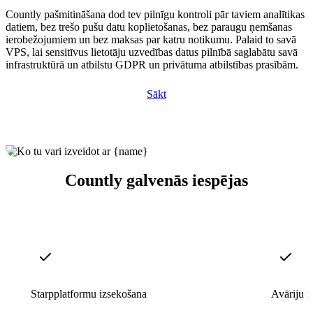
Countly pašmitināšana dod tev pilnīgu kontroli pār taviem analītikas
datiem, bez trešo pušu datu koplietošanas, bez paraugu ņemšanas
ierobežojumiem un bez maksas par katru notikumu. Palaid to savā
VPS, lai sensitīvus lietotāju uzvedības datus pilnībā saglabātu savā
infrastruktūrā un atbilstu GDPR un privātuma atbilstības prasībām.
Sākt
Countly galvenās iespējas
Starpplatformu izsekošana
Avāriju z