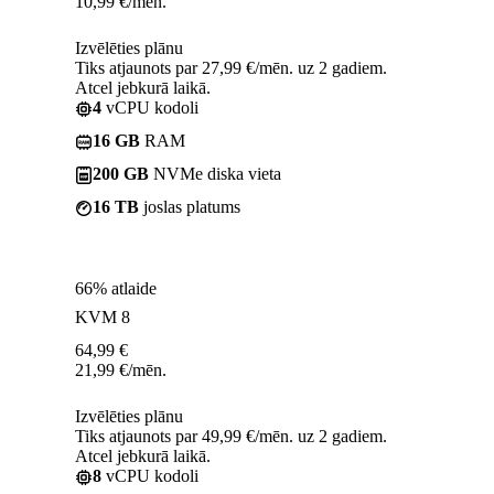
10,99
€
/mēn.
Izvēlēties plānu
Tiks atjaunots par 27,99 €/mēn. uz 2 gadiem.
Atcel jebkurā laikā.
4
vCPU kodoli
16 GB
RAM
200 GB
NVMe diska vieta
16 TB
joslas platums
66% atlaide
KVM 8
64,99
€
21,99
€
/mēn.
Izvēlēties plānu
Tiks atjaunots par 49,99 €/mēn. uz 2 gadiem.
Atcel jebkurā laikā.
8
vCPU kodoli