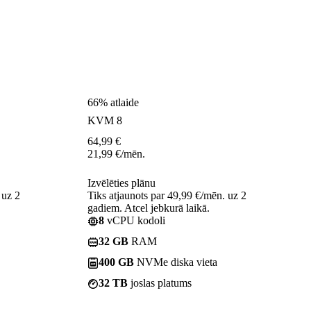
66% atlaide
KVM 8
64,99
€
21,99
€
/mēn.
Izvēlēties plānu
 uz 2
Tiks atjaunots par 49,99 €/mēn. uz 2
gadiem. Atcel jebkurā laikā.
8
vCPU kodoli
32 GB
RAM
400 GB
NVMe diska vieta
32 TB
joslas platums