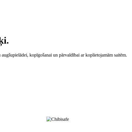
ķi.
tu augšupielādei, kopīgošanai un pārvaldībai ar koplietojamām saitēm.