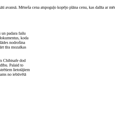
sāti avansā. Mēneša cena atspoguļo kopējo plāna cenu, kas dalīta ar mēn
ā un padara failu
 dokumentus, koda
elādes nodrošina
ārt tīra mozaīkas
ts Chibisafe dod
ldību. Palaid to
trētiem lietotājiem
jams no iebūvētā