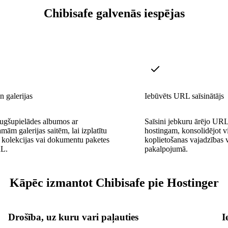
Chibisafe galvenās iespējas
 galerijas
Iebūvēts URL saīsinātājs
ugšupielādes albumos ar
Saīsini jebkuru ārējo URL 
mām galerijas saitēm, lai izplatītu
hostingam, konsolidējot v
u kolekcijas vai dokumentu paketes
koplietošanas vajadzības 
L.
pakalpojumā.
Kāpēc izmantot Chibisafe pie Hostinger
Drošība, uz kuru vari paļauties
I