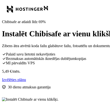
Chibisafe ar atlaidi līdz 69%
Instalēt Chibisafe ar vienu klikš
Zibens ātra atvērtā koda failu glabātuve failu, fotoattēlu un dokumen
Palaid savu lietotni nekavējoties
Bezmaksas automātiskās iknedēļas dublējumkopijas
MI pārvaldīts VPS
5,49
€
/mēn.
Izvēlēties plānu
30 dienu atmaksas garantija