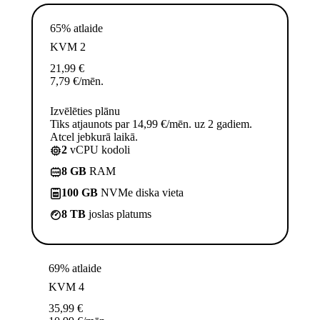
65% atlaide
KVM 2
21,99
€
7,79
€
/mēn.
Izvēlēties plānu
Tiks atjaunots par 14,99 €/mēn. uz 2 gadiem.
Atcel jebkurā laikā.
2
vCPU kodoli
8 GB
RAM
100 GB
NVMe diska vieta
8 TB
joslas platums
69% atlaide
KVM 4
35,99
€