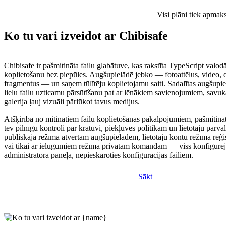
Visi plāni tiek apmak
Ko tu vari izveidot ar Chibisafe
Chibisafe ir pašmitināta failu glabātuve, kas rakstīta TypeScript valod
koplietošanu bez piepūles. Augšupielādē jebko — fotoattēlus, video,
fragmentus — un saņem tūlītēju koplietojamu saiti. Sadalītas augšupi
lielu failu uzticamu pārsūtīšanu pat ar lēnākiem savienojumiem, savuk
galerija ļauj vizuāli pārlūkot tavus medijus.
Atšķirībā no mitinātiem failu koplietošanas pakalpojumiem, pašmitinā
tev pilnīgu kontroli pār krātuvi, piekļuves politikām un lietotāju pārva
publiskajā režīmā atvērtām augšupielādēm, lietotāju kontu režīmā reģis
vai tikai ar ielūgumiem režīmā privātām komandām — viss konfigurē
administratora paneļa, nepieskaroties konfigurācijas failiem.
Sākt