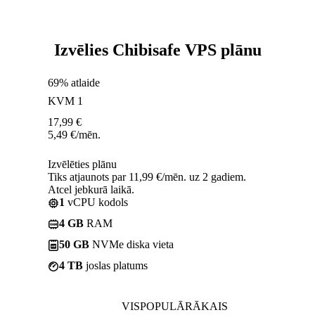
Izvēlies Chibisafe VPS plānu
69% atlaide
KVM 1
17,99
€
5,49
€
/mēn.
Izvēlēties plānu
Tiks atjaunots par 11,99 €/mēn. uz 2 gadiem.
Atcel jebkurā laikā.
1
vCPU kodols
4 GB
RAM
50 GB
NVMe diska vieta
4 TB
joslas platums
VISPOPULĀRĀKAIS