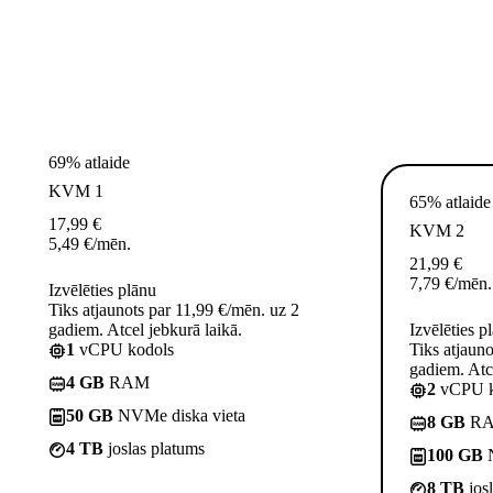
69% atlaide
KVM 1
65% atlaide
17,99
€
KVM 2
5,49
€
/mēn.
21,99
€
7,79
€
/mēn.
Izvēlēties plānu
Tiks atjaunots par 11,99 €/mēn. uz 2
gadiem. Atcel jebkurā laikā.
Izvēlēties p
1
vCPU kodols
Tiks atjaun
gadiem. Atce
4 GB
RAM
2
vCPU k
50 GB
NVMe diska vieta
8 GB
R
4 TB
joslas platums
100 GB
N
8 TB
jos