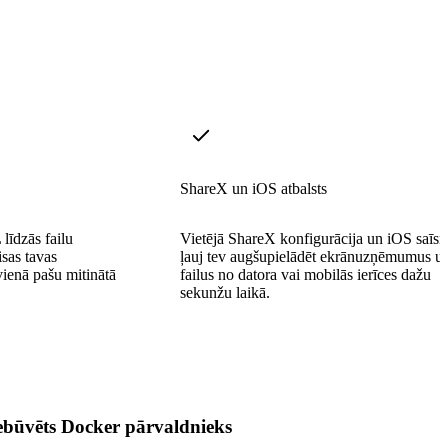
ShareX un iOS atbalsts
līdzās failu
Vietējā ShareX konfigurācija un iOS saīsn
isas tavas
ļauj tev augšupielādēt ekrānuzņēmumus u
vienā pašu mitinātā
failus no datora vai mobilās ierīces dažu
sekunžu laikā.
ebūvēts Docker pārvaldnieks