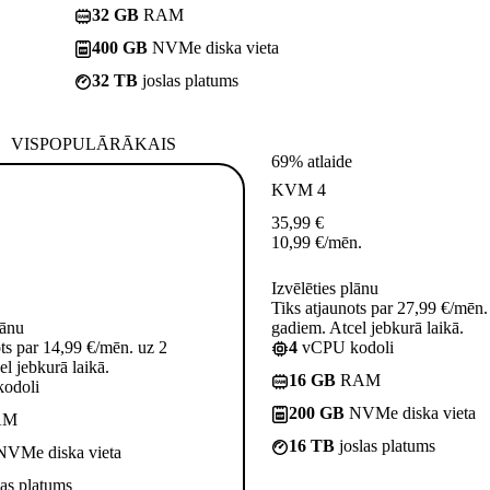
32 GB
RAM
400 GB
NVMe diska vieta
32 TB
joslas platums
VISPOPULĀRĀKAIS
69% atlaide
KVM 4
35,99
€
10,99
€
/mēn.
Izvēlēties plānu
Tiks atjaunots par 27,99 €/mēn.
lānu
gadiem. Atcel jebkurā laikā.
ots par 14,99 €/mēn. uz 2
4
vCPU kodoli
l jebkurā laikā.
16 GB
RAM
odoli
200 GB
NVMe diska vieta
AM
16 TB
joslas platums
VMe diska vieta
las platums