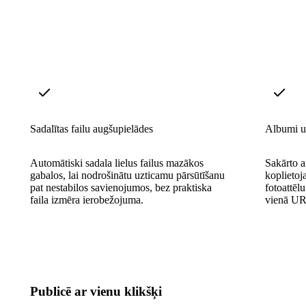
Sadalītas failu augšupielādes
Albumi un
Automātiski sadala lielus failus mazākos
Sakārto a
gabalos, lai nodrošinātu uzticamu pārsūtīšanu
koplietoja
pat nestabilos savienojumos, bez praktiska
fotoattēl
faila izmēra ierobežojuma.
vienā UR
Publicē ar vienu klikšķi