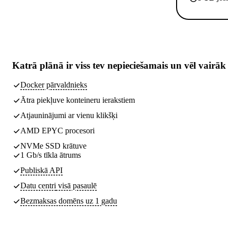
Katrā plānā ir
viss tev nepieciešamais
un vēl vairāk
Docker pārvaldnieks
Ātra piekļuve konteineru ierakstiem
Atjauninājumi ar vienu klikšķi
AMD EPYC procesori
NVMe SSD krātuve
1 Gb/s tīkla ātrums
Publiskā API
Datu centri
visā pasaulē
Bezmaksas domēns uz 1 gadu