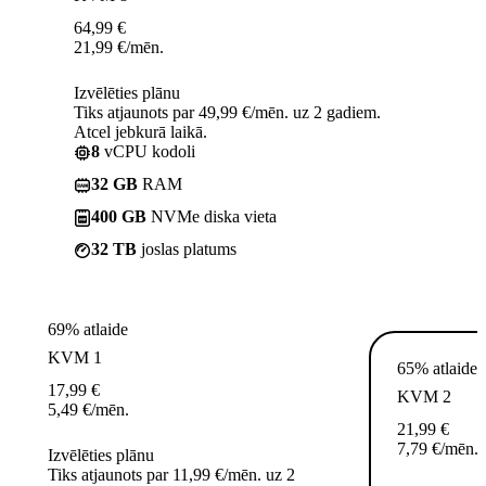
64,99
€
21,99
€
/mēn.
Izvēlēties plānu
Tiks atjaunots par 49,99 €/mēn. uz 2 gadiem.
Atcel jebkurā laikā.
8
vCPU kodoli
32 GB
RAM
400 GB
NVMe diska vieta
32 TB
joslas platums
69% atlaide
KVM 1
65% atlaide
17,99
€
KVM 2
5,49
€
/mēn.
21,99
€
7,79
€
/mēn.
Izvēlēties plānu
Tiks atjaunots par 11,99 €/mēn. uz 2