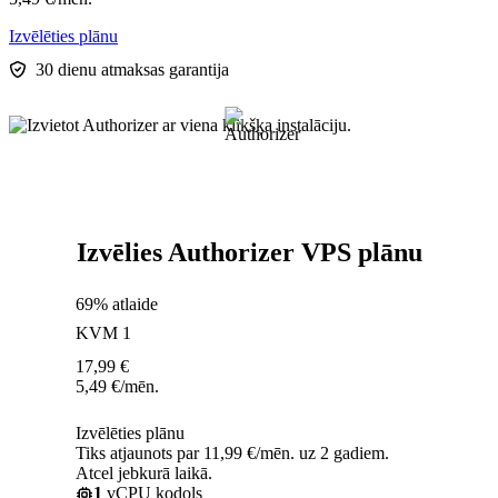
Izvēlēties plānu
30 dienu atmaksas garantija
Izvēlies Authorizer VPS plānu
69% atlaide
KVM 1
17,99
€
5,49
€
/mēn.
Izvēlēties plānu
Tiks atjaunots par 11,99 €/mēn. uz 2 gadiem.
Atcel jebkurā laikā.
1
vCPU kodols