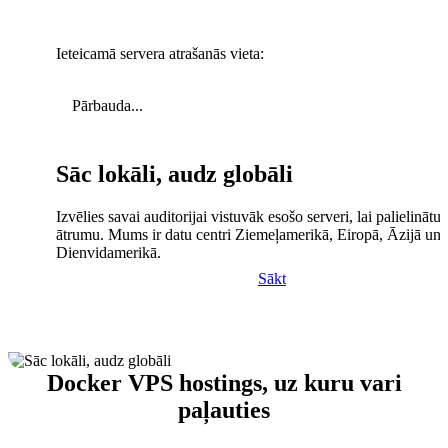
Ieteicamā servera atrašanās vieta:
Pārbauda...
Sāc lokāli, audz globāli
Izvēlies savai auditorijai vistuvāk esošo serveri, lai palielinātu 
ātrumu. Mums ir datu centri Ziemeļamerikā, Eiropā, Āzijā un
Dienvidamerikā.
Sākt
Docker VPS hostings, uz kuru vari
paļauties