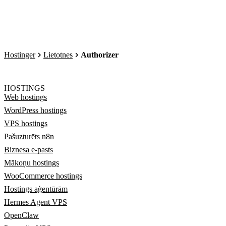
Hostinger
Lietotnes
Authorizer
HOSTINGS
Web hostings
WordPress hostings
VPS hostings
Pašuzturēts n8n
Biznesa e-pasts
Mākoņu hostings
WooCommerce hostings
Hostings aģentūrām
Hermes Agent VPS
OpenClaw