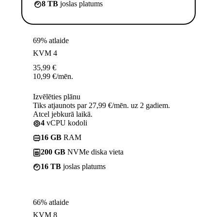
8 TB
joslas platums
69% atlaide
KVM 4
35,99
€
10,99
€
/mēn.
Izvēlēties plānu
Tiks atjaunots par 27,99 €/mēn. uz 2 gadiem.
Atcel jebkurā laikā.
4
vCPU kodoli
16 GB
RAM
200 GB
NVMe diska vieta
16 TB
joslas platums
66% atlaide
KVM 8