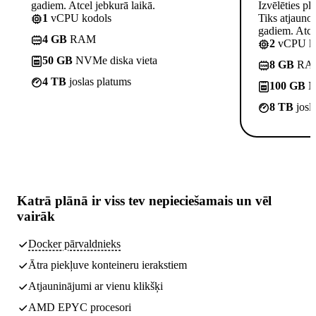
gadiem. Atcel jebkurā laikā.
Izvēlēties pl
1
vCPU kodols
Tiks atjauno
gadiem. Atcel
4 GB
RAM
2
vCPU ko
50 GB
NVMe diska vieta
8 GB
RA
4 TB
joslas platums
100 GB
NV
8 TB
josl
Katrā plānā ir
viss tev nepieciešamais
un vēl
vairāk
Docker pārvaldnieks
Ātra piekļuve konteineru ierakstiem
Atjauninājumi ar vienu klikšķi
AMD EPYC procesori