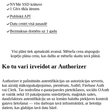
NVMe SSD krātuve
1 Gb/s tīkla ātrums
Publiskā API
Datu centri
visā pasaulē
Bezmaksas domēns uz 1 gadu
Visi plāni tiek apmaksāti avansā. Mēneša cena atspoguļo
kopējo plāna cenu, kas dalīta ar mēnešu skaitu tavā plānā.
Ko tu vari izveidot ar Authorizer
Authorizer ir pašmitināts autentifikācijas un autorizācijas serveris,
kas aizstāj mākoņpakalpojumus, piemēram, Auth0, Firebase Auth
vai Clerk. Tas nodrošina e-pasta/paroles pieteikšanos, sociālo OAuth
ar vairāk nekā 10 pakalpojumu sniedzējiem, maģiskās saites,
daudzfaktoru autentifikāciju un uz lomām balstītu piekļuves kontroli
gatavu lietošanai — viss darbojas tavā infrastruktūrā, ar lietotāja
datiem, kas glabājas tavā datu bāzē.