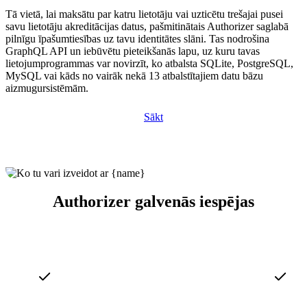
Tā vietā, lai maksātu par katru lietotāju vai uzticētu trešajai pusei
savu lietotāju akreditācijas datus, pašmitinātais Authorizer saglabā
pilnīgu īpašumtiesības uz tavu identitātes slāni. Tas nodrošina
GraphQL API un iebūvētu pieteikšanās lapu, uz kuru tavas
lietojumprogrammas var novirzīt, ko atbalsta SQLite, PostgreSQL,
MySQL vai kāds no vairāk nekā 13 atbalstītajiem datu bāzu
aizmugursistēmām.
Sākt
Authorizer galvenās iespējas