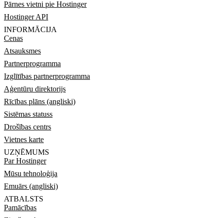
Pārnes vietni pie Hostinger
Hostinger API
INFORMĀCIJA
Cenas
Atsauksmes
Partnerprogramma
Izglītības partnerprogramma
Aģentūru direktorijs
Rīcības plāns (angliski)
Sistēmas statuss
Drošības centrs
Vietnes karte
UZŅĒMUMS
Par Hostinger
Mūsu tehnoloģija
Emuārs (angliski)
ATBALSTS
Pamācības