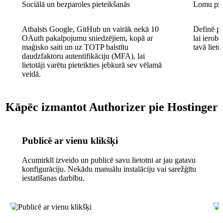
Sociālā un bezparoles pieteikšanās
Lomu pie
Atbalsts Google, GitHub un vairāk nekā 10
Definē pi
OAuth pakalpojumu sniedzējiem, kopā ar
lai ierobe
maģisko saiti un uz TOTP balstītu
tavā lie
daudzfaktoru autentifikāciju (MFA), lai
lietotāji varētu pieteikties jebkurā sev vēlamā
veidā.
Kāpēc izmantot Authorizer pie Hostinger
Publicē ar vienu klikšķi
Acumirklī izveido un publicē savu lietotni ar jau gatavu
konfigurāciju. Nekādu manuālu instalāciju vai sarežģītu
iestatīšanas darbību.