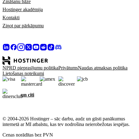
Zināšanu bāze
Hostinger akadēmija
Kontakti
Ziņot par pārkāpumu
NPRD pieprasījumu politika
Privātums
Naudas atmaksas politika
Lietošanas noteikumi
un citi
© 2004-2026 Hostinger – sāc darbu, audz un gūsti panākumus
internetā ar MI atbalstu, kas tev nodrošina neierobežotas iespējas.
Cenas norādītas bez PVN