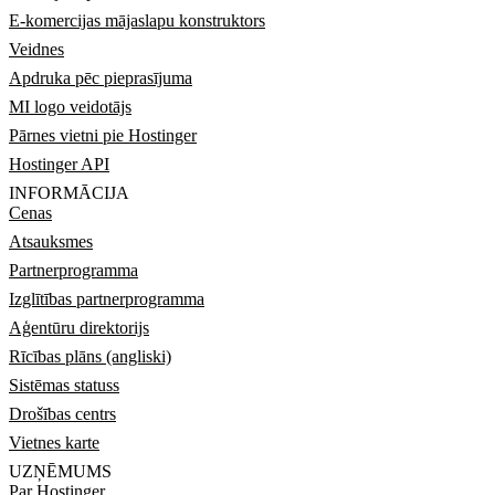
E-komercijas mājaslapu konstruktors
Veidnes
Apdruka pēc pieprasījuma
MI logo veidotājs
Pārnes vietni pie Hostinger
Hostinger API
INFORMĀCIJA
Cenas
Atsauksmes
Partnerprogramma
Izglītības partnerprogramma
Aģentūru direktorijs
Rīcības plāns (angliski)
Sistēmas statuss
Drošības centrs
Vietnes karte
UZŅĒMUMS
Par Hostinger