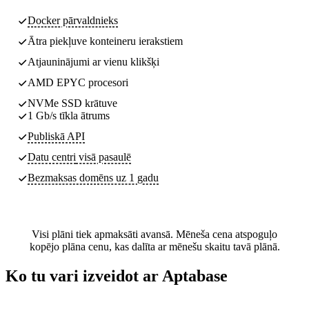
Docker pārvaldnieks
Ātra piekļuve konteineru ierakstiem
Atjauninājumi ar vienu klikšķi
AMD EPYC procesori
NVMe SSD krātuve
1 Gb/s tīkla ātrums
Publiskā API
Datu centri
visā pasaulē
Bezmaksas domēns uz 1 gadu
Visi plāni tiek apmaksāti avansā. Mēneša cena atspoguļo
kopējo plāna cenu, kas dalīta ar mēnešu skaitu tavā plānā.
Ko tu vari izveidot ar Aptabase