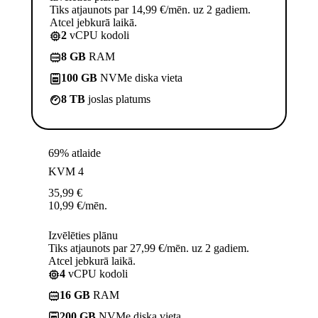
Tiks atjaunots par 14,99 €/mēn. uz 2 gadiem.
Atcel jebkurā laikā.
2
vCPU kodoli
8 GB
RAM
100 GB
NVMe diska vieta
8 TB
joslas platums
69% atlaide
KVM 4
35,99
€
10,99
€
/mēn.
Izvēlēties plānu
Tiks atjaunots par 27,99 €/mēn. uz 2 gadiem.
Atcel jebkurā laikā.
4
vCPU kodoli
16 GB
RAM
200 GB
NVMe diska vieta