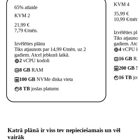
KVM 4
65% atlaide
35,99
€
KVM 2
10,99
€
/mēn.
21,99
€
7,79
€
/mēn.
Izvēlēties pl
Tiks atjaunot
Izvēlēties plānu
gadiem. Atcel
Tiks atjaunots par 14,99 €/mēn. uz 2
4
vCPU ko
gadiem. Atcel jebkurā laikā.
16 GB
R
2
vCPU kodoli
200 GB
NV
8 GB
RAM
16 TB
jos
100 GB
NVMe diska vieta
8 TB
joslas platums
Katrā plānā ir
viss tev nepieciešamais
un vēl
vairāk