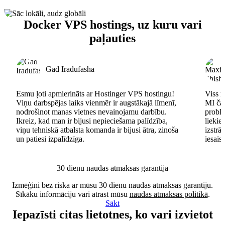
Docker VPS hostings, uz kuru vari
paļauties
Gad Iradufasha
Esmu ļoti apmierināts ar Hostinger VPS hostingu!
Viss n
Viņu darbspējas laiks vienmēr ir augstākajā līmenī,
MI čat
nodrošinot manas vietnes nevainojamu darbību.
problē
Ikreiz, kad man ir bijusi nepieciešama palīdzība,
lieki
viņu tehniskā atbalsta komanda ir bijusi ātra, zinoša
izstrā
un patiesi izpalīdzīga.
iesais
30 dienu naudas atmaksas garantija
Izmēģini bez riska ar mūsu 30 dienu naudas atmaksas garantiju.
Sīkāku informāciju vari atrast mūsu
naudas atmaksas politikā
.
Sākt
Iepazīsti citas lietotnes, ko vari izvietot