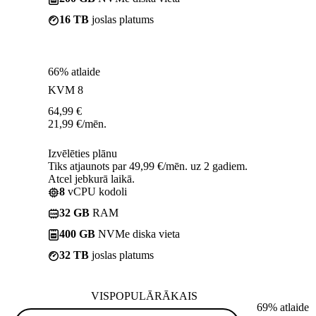
16 TB
joslas platums
66% atlaide
KVM 8
64,99
€
21,99
€
/mēn.
Izvēlēties plānu
Tiks atjaunots par 49,99 €/mēn. uz 2 gadiem.
Atcel jebkurā laikā.
8
vCPU kodoli
32 GB
RAM
400 GB
NVMe diska vieta
32 TB
joslas platums
VISPOPULĀRĀKAIS
69% atlaide