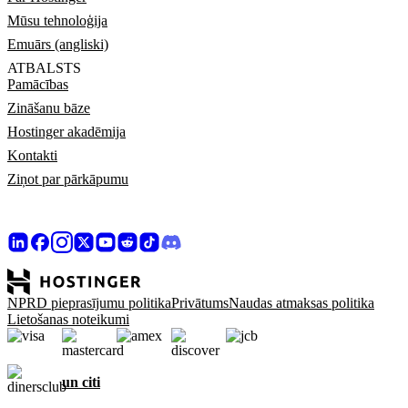
Mūsu tehnoloģija
Emuārs (angliski)
ATBALSTS
Pamācības
Zināšanu bāze
Hostinger akadēmija
Kontakti
Ziņot par pārkāpumu
NPRD pieprasījumu politika
Privātums
Naudas atmaksas politika
Lietošanas noteikumi
un citi