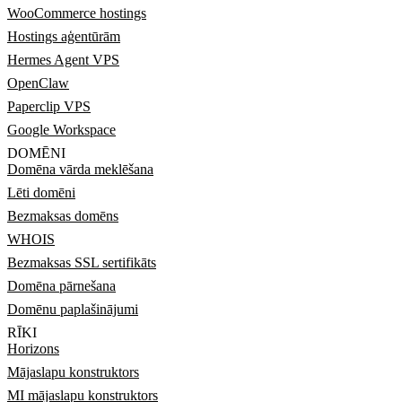
WooCommerce hostings
Hostings aģentūrām
Hermes Agent VPS
OpenClaw
Paperclip VPS
Google Workspace
DOMĒNI
Domēna vārda meklēšana
Lēti domēni
Bezmaksas domēns
WHOIS
Bezmaksas SSL sertifikāts
Domēna pārnešana
Domēnu paplašinājumi
RĪKI
Horizons
Mājaslapu konstruktors
MI mājaslapu konstruktors