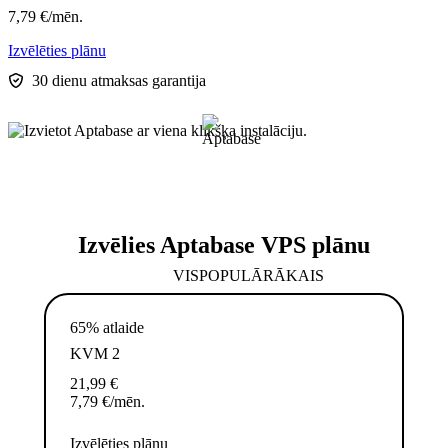
7,79
€
/mēn.
Izvēlēties plānu
30 dienu atmaksas garantija
Izvēlies Aptabase VPS plānu
VISPOPULĀRĀKAIS
65% atlaide
KVM 2
21,99
€
7,79
€
/mēn.
Izvēlēties plānu