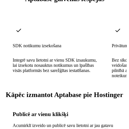
SDK notikumu izsekošana
Privātums
Integrē savu lietotni ar vienu SDK izsaukumu,
Bez sīkd
lai izsekotu nosauktus notikumus un īpašības
veidošana
visās platformās bez sarežģītas iestatīšanas.
pilnībā a
noteikum
Kāpēc izmantot Aptabase pie Hostinger
Publicē ar vienu klikšķi
Acumirklī izveido un publicē savu lietotni ar jau gatavu