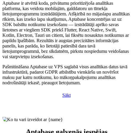
Aptabase ir atvērtā koda, privātumu prioritizējoša analītikas
platforma, kas veidota mobilajām, galddatoru un tīmekļa
lietojumprogrammu izstrādātājiem. Atšķirībā no mājaslapu analītikas
rīkiem, kas izseko lapu skatījumus, Aptabase koncentrējas uz uz
SDK balstītu notikumu izsekošanu — izstrādātāji aprīko savas
lietotnes ar viegliem SDK priekš Flutter, React Native, Swift,
Kotlin, Electron, Tauri un citiem, lai fiksētu nosauktus notikumus ar
papildu īpašībām. Rezultāts ir augstas precizitātes informācijas
panelis, kas parāda, ko lietotāji patiesībā dara tavā
lietojumprogrammā, bez sīkdatnēm, pirkstu nospiedumu veidošanas
vai starpvietņu izsekošanas.
Pašmitināšana Aptabase uz VPS saglabā visus analītikas datus tavā
infrastruktūrā, padarot GDPR atbilstību vienkāršu un novēršot
maksu par katru notikumu, ko mākoņpakalpojumu analītikas
nodrošinātāji iekasē, pieaugot lietojumam.
Sākt
Aptabase galvenās iespējas