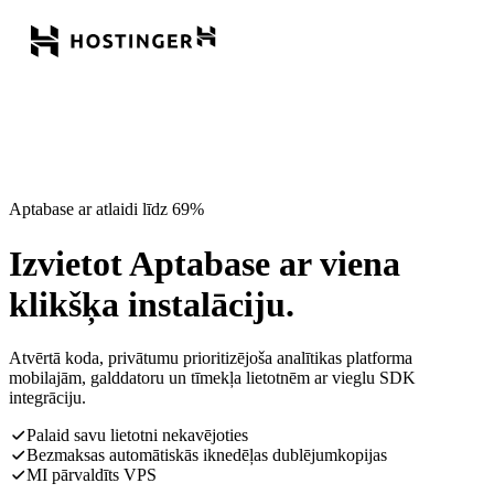
Aptabase ar atlaidi līdz 69%
Izvietot Aptabase ar viena
klikšķa instalāciju.
Atvērtā koda, privātumu prioritizējoša analītikas platforma
mobilajām, galddatoru un tīmekļa lietotnēm ar vieglu SDK
integrāciju.
Palaid savu lietotni nekavējoties
Bezmaksas automātiskās iknedēļas dublējumkopijas
MI pārvaldīts VPS