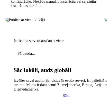
konfigurāciju. Nekādu manuālu instalāciju vai sarežģītu
iestatīšanas darbību.
Ieteicamā servera atrašanās vieta:
Pārbauda...
Sāc lokāli, audz globāli
Izvēlies savai auditorijai vistuvāk esošo serveri, lai palielinātu 
ātrumu. Mums ir datu centri Ziemeļamerikā, Eiropā, Āzijā un
Dienvidamerikā.
Sākt