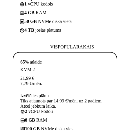
1
vCPU kodols
4 GB
RAM
50 GB
NVMe diska vieta
4 TB
joslas platums
VISPOPULĀRĀKAIS
65% atlaide
KVM 2
21,99
€
7,79
€
/mēn.
Izvēlēties plānu
Tiks atjaunots par 14,99 €/mēn. uz 2 gadiem.
Atcel jebkurā laikā.
2
vCPU kodoli
8 GB
RAM
100 GB
NVMe diska vieta