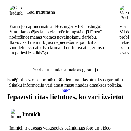
Gad Iradufasha
Esmu ļoti apmierināts ar Hostinger VPS hostingu!
Viss n
Viņu darbspējas laiks vienmēr ir augstākajā līmenī,
MI čat
nodrošinot manas vietnes nevainojamu darbību.
problē
Ikreiz, kad man ir bijusi nepieciešama palīdzība,
lieki
viņu tehniskā atbalsta komanda ir bijusi ātra, zinoša
izstrā
un patiesi izpalīdzīga.
iesais
30 dienu naudas atmaksas garantija
Izmēģini bez riska ar mūsu 30 dienu naudas atmaksas garantiju.
Sīkāku informāciju vari atrast mūsu
naudas atmaksas politikā
.
Sākt
Iepazīsti citas lietotnes, ko vari izvietot
Immich
Immich ir augstas veiktspējas pašmitināts foto un video