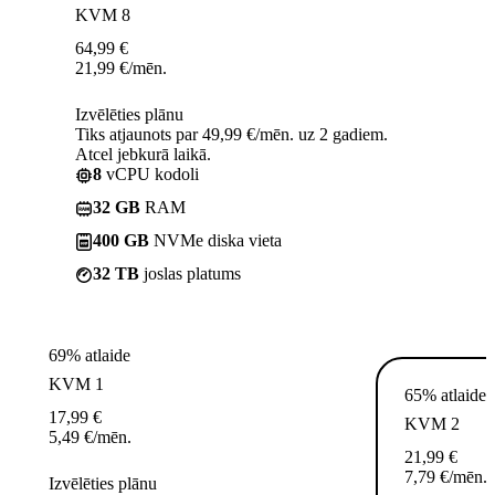
KVM 8
64,99
€
21,99
€
/mēn.
Izvēlēties plānu
Tiks atjaunots par 49,99 €/mēn. uz 2 gadiem.
Atcel jebkurā laikā.
8
vCPU kodoli
32 GB
RAM
400 GB
NVMe diska vieta
32 TB
joslas platums
69% atlaide
KVM 1
65% atlaide
17,99
€
KVM 2
5,49
€
/mēn.
21,99
€
7,79
€
/mēn.
Izvēlēties plānu