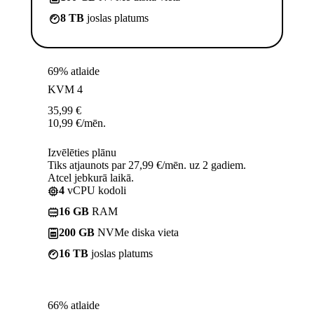
8 TB
joslas platums
69% atlaide
KVM 4
35,99
€
10,99
€
/mēn.
Izvēlēties plānu
Tiks atjaunots par 27,99 €/mēn. uz 2 gadiem.
Atcel jebkurā laikā.
4
vCPU kodoli
16 GB
RAM
200 GB
NVMe diska vieta
16 TB
joslas platums
66% atlaide