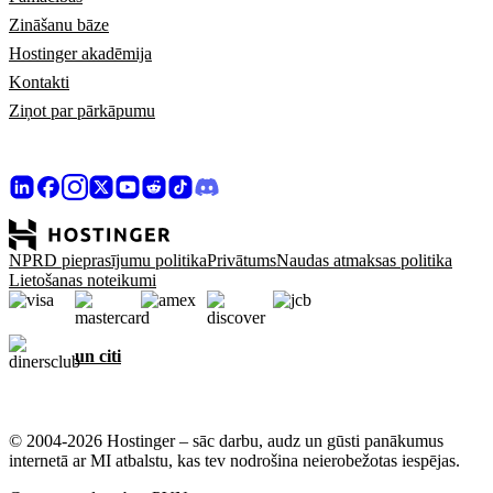
Zināšanu bāze
Hostinger akadēmija
Kontakti
Ziņot par pārkāpumu
NPRD pieprasījumu politika
Privātums
Naudas atmaksas politika
Lietošanas noteikumi
un citi
© 2004-2026 Hostinger – sāc darbu, audz un gūsti panākumus
internetā ar MI atbalstu, kas tev nodrošina neierobežotas iespējas.