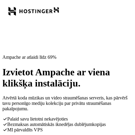
Ampache ar atlaidi līdz 69%
Izvietot Ampache ar viena
klikšķa instalāciju.
Atvērtā koda mūzikas un video straumēšanas serveris, kas pārvērš
tavu personīgo mediju kolekciju par privātu straumēšanas
pakalpojumu.
Palaid savu lietotni nekavējoties
Bezmaksas automātiskās iknedēļas dublējumkopijas
MI pārvaldīts VPS