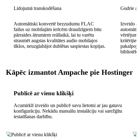
Lidojumā transkodēšana
Gudrie at
Automātiski konvertē bezzudumu FLAC
Izveido a
failus uz mobilajām ierīcēm draudzīgiem bitu
automātis
pārraides ātrumiem reāllaikā, lai tu varētu
vērtējumu
straumēt augstas kvalitātes audio mobilajos
kritēriji
tīklos, neuzglabājot dublētas saspiestas kopijas.
pakalpoju
bibliotēk
Kāpēc izmantot Ampache pie Hostinger
Publicē ar vienu klikšķi
Acumirklī izveido un publicē savu lietotni ar jau gatavu
konfigurāciju. Nekādu manuālu instalāciju vai sarežģītu
iestatīšanas darbību.