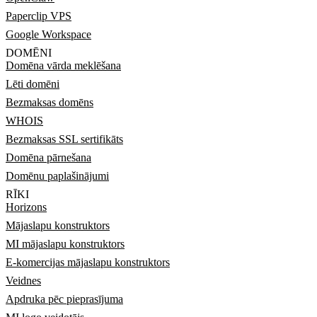
Paperclip VPS
Google Workspace
DOMĒNI
Domēna vārda meklēšana
Lēti domēni
Bezmaksas domēns
WHOIS
Bezmaksas SSL sertifikāts
Domēna pārnešana
Domēnu paplašinājumi
RĪKI
Horizons
Mājaslapu konstruktors
MI mājaslapu konstruktors
E-komercijas mājaslapu konstruktors
Veidnes
Apdruka pēc pieprasījuma