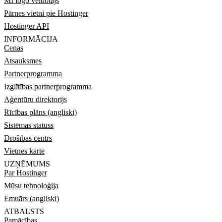
MI logo veidotājs
Pārnes vietni pie Hostinger
Hostinger API
INFORMĀCIJA
Cenas
Atsauksmes
Partnerprogramma
Izglītības partnerprogramma
Aģentūru direktorijs
Rīcības plāns (angliski)
Sistēmas statuss
Drošības centrs
Vietnes karte
UZŅĒMUMS
Par Hostinger
Mūsu tehnoloģija
Emuārs (angliski)
ATBALSTS
Pamācības