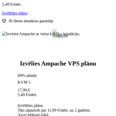
5,49
€
/mēn.
Izvēlēties plānu
30 dienu atmaksas garantija
Izvēlies Ampache VPS plānu
69% atlaide
KVM 1
17,99
€
5,49
€
/mēn.
Izvēlēties plānu
Tiks atjaunots par 11,99 €/mēn. uz 2 gadiem.
Atcel jebkurā laikā.