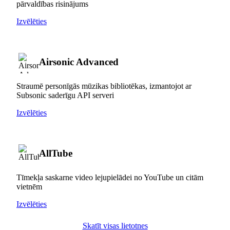
pārvaldības risinājums
Izvēlēties
Airsonic Advanced
Straumē personīgās mūzikas bibliotēkas, izmantojot ar
Subsonic saderīgu API serveri
Izvēlēties
AllTube
Tīmekļa saskarne video lejupielādei no YouTube un citām
vietnēm
Izvēlēties
Skatīt visas lietotnes