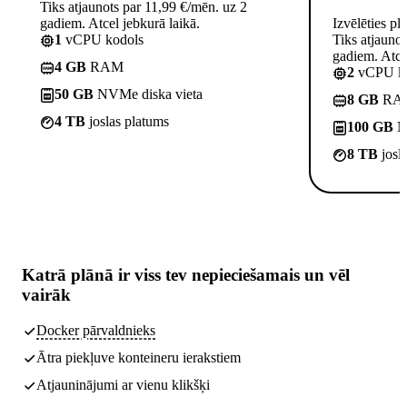
Tiks atjaunots par 11,99 €/mēn. uz 2
gadiem. Atcel jebkurā laikā.
Izvēlēties pl
1
vCPU kodols
Tiks atjauno
gadiem. Atcel
4 GB
RAM
2
vCPU ko
50 GB
NVMe diska vieta
8 GB
RA
4 TB
joslas platums
100 GB
NV
8 TB
josl
Katrā plānā ir
viss tev nepieciešamais
un vēl
vairāk
Docker pārvaldnieks
Ātra piekļuve konteineru ierakstiem
Atjauninājumi ar vienu klikšķi