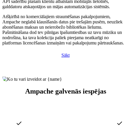
API saderību plašam klientu atbalstam mobilajās lietotnēs,
galddatoru atskaņotājos un mājas automatizācijas sistēmās.
Atšķirībā no komerciālajiem straumēšanas pakalpojumiem,
Ampache neglabā klausīšanās datus pie trešajām pusēm, neuzliek
abonēšanas maksas un neierobežo bibliotēkas lielumu.
Pašmitināšana dod tev pilnīgas īpašumtiesības uz tavu mūziku un
nodrošina, ka tava kolekcija paliek pieejama neatkarīgi no
platformas licencēšanas izmaiņām vai pakalpojumu pārtraukšanas.
Sākt
Ampache galvenās iespējas