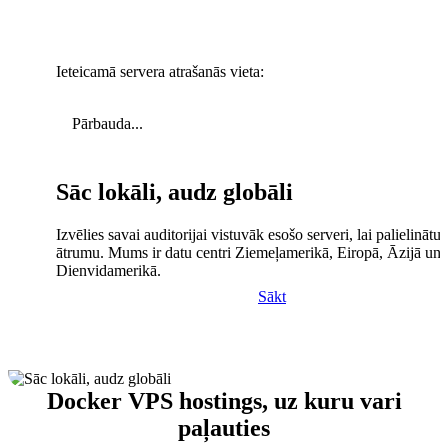
Ieteicamā servera atrašanās vieta:
Pārbauda...
Sāc lokāli, audz globāli
Izvēlies savai auditorijai vistuvāk esošo serveri, lai palielinātu 
ātrumu. Mums ir datu centri Ziemeļamerikā, Eiropā, Āzijā un
Dienvidamerikā.
Sākt
Docker VPS hostings, uz kuru vari
paļauties