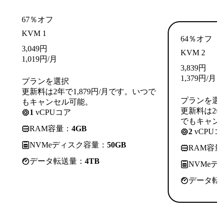
67％オフ
KVM 1
64％オフ
3,049
円
KVM 2
1,019
円
/月
3,839
円
1,379
円
/月
プランを選択
更新料は2年で1,879円/月です。いつで
プランを選
もキャンセル可能。
更新料は2年
1
vCPUコア
でもキャン
RAM容量：
4GB
2
vCPU
NVMeディスク容量：
50GB
RAM容
データ転送量：
4TB
NVMe
データ転