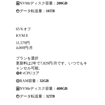
NVMeディスク容量：
200GB
データ転送量：
16TB
65％オフ
KVM 8
11,579
円
4,069
円
/月
プランを選択
更新料は2年で7,829円/月です。いつでもキ
ャンセル可能。
8
vCPUコア
RAM容量：
32GB
NVMeディスク容量：
400GB
データ転送量：
32TB