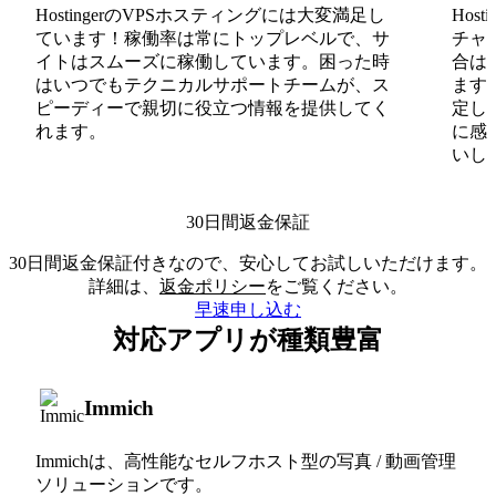
HostingerのVPSホスティングには大変満足し
Hos
ています！稼働率は常にトップレベルで、サ
チャ
イトはスムーズに稼働しています。困った時
合は
はいつでもテクニカルサポートチームが、ス
ます
ピーディーで親切に役立つ情報を提供してく
定し
れます。
に感
いしま
30日間返金保証
30日間返金保証付きなので、安心してお試しいただけます。
詳細は、
返金ポリシー
をご覧ください。
早速申し込む
対応アプリが種類豊富
Immich
Immichは、高性能なセルフホスト型の写真 / 動画管理
ソリューションです。