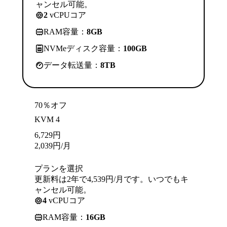
ャンセル可能。
2
vCPUコア
RAM容量：
8GB
NVMeディスク容量：
100GB
データ転送量：
8TB
70％オフ
KVM 4
6,729
円
2,039
円
/月
プランを選択
更新料は2年で4,539円/月です。いつでもキ
ャンセル可能。
4
vCPUコア
RAM容量：
16GB