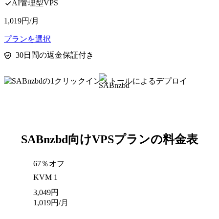
AI管理型VPS
1,019
円
/月
プランを選択
30日間の返金保証付き
SABnzbd向けVPSプランの料金表
67％オフ
KVM 1
3,049
円
1,019
円
/月