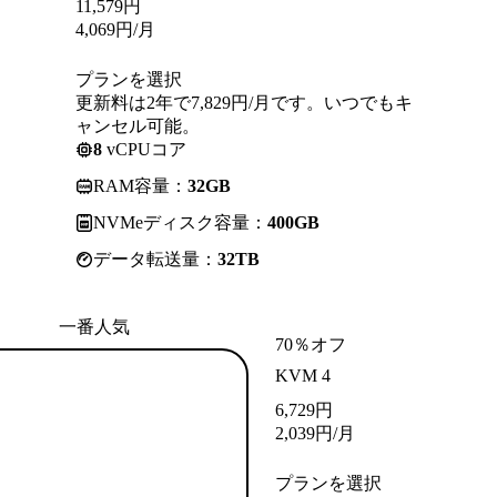
11,579
円
4,069
円
/月
プランを選択
更新料は2年で7,829円/月です。いつでもキ
ャンセル可能。
8
vCPUコア
RAM容量：
32GB
NVMeディスク容量：
400GB
データ転送量：
32TB
一番人気
70％オフ
KVM 4
6,729
円
2,039
円
/月
プランを選択