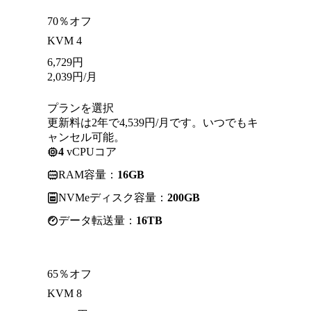
70％オフ
KVM 4
6,729
円
2,039
円
/月
プランを選択
更新料は2年で4,539円/月です。いつでもキ
ャンセル可能。
4
vCPUコア
RAM容量：
16GB
NVMeディスク容量：
200GB
データ転送量：
16TB
65％オフ
KVM 8