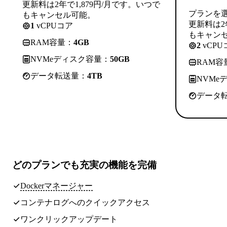
更新料は2年で1,879円/月です。いつで
プランを
もキャンセル可能。
更新料は2
1
vCPUコア
もキャン
RAM容量：
4GB
2
vCPU
NVMeディスク容量：
50GB
RAM容
データ転送量：
4TB
NVMe
データ
どのプランでも
充実の機能
を完備
Dockerマネージャー
コンテナログへのクイックアクセス
ワンクリックアップデート