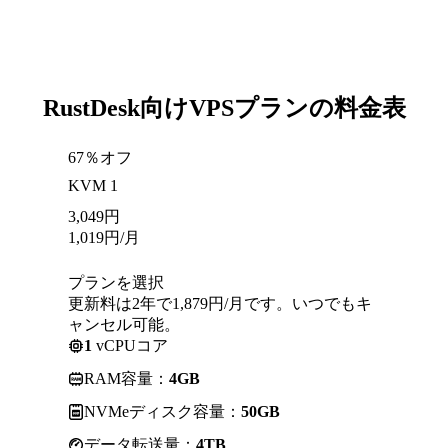
RustDesk向けVPSプランの料金表
67％オフ
KVM 1
3,049
円
1,019
円
/月
プランを選択
更新料は2年で1,879円/月です。いつでもキ
ャンセル可能。
1
vCPUコア
RAM容量：
4GB
NVMeディスク容量：
50GB
データ転送量：
4TB