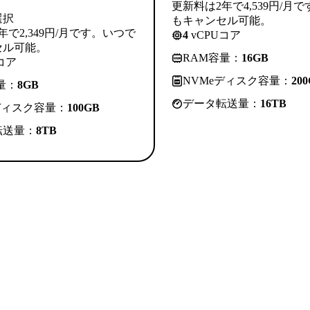
更新料は2年で4,539円/月
選択
もキャンセル可能。
年で2,349円/月です。いつで
4
vCPUコア
セル可能。
RAM容量：
16GB
コア
NVMeディスク容量：
20
量：
8GB
データ転送量：
16TB
ディスク容量：
100GB
転送量：
8TB