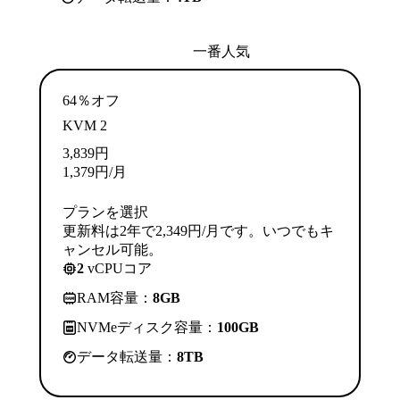
一番人気
64％オフ
KVM 2
3,839
円
1,379
円
/月
プランを選択
更新料は2年で2,349円/月です。いつでもキ
ャンセル可能。
2
vCPUコア
RAM容量：
8GB
NVMeディスク容量：
100GB
データ転送量：
8TB