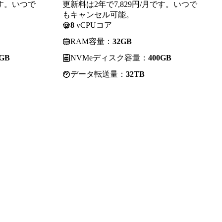
です。いつで
更新料は2年で7,829円/月です。いつで
もキャンセル可能。
8
vCPUコア
RAM容量：
32GB
0GB
NVMeディスク容量：
400GB
データ転送量：
32TB