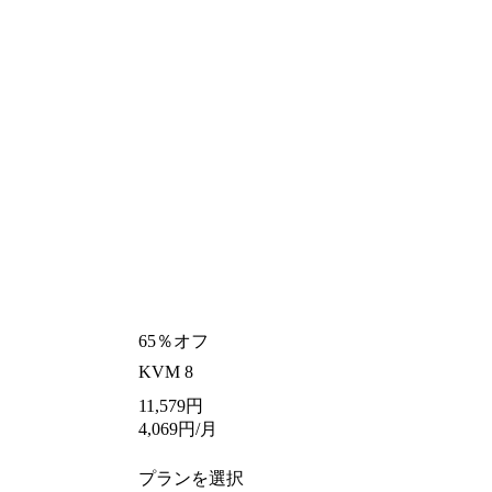
65％オフ
KVM 8
11,579
円
4,069
円
/月
プランを選択