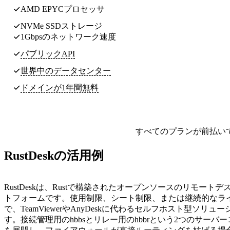
AMD EPYCプロセッサ
NVMe SSDストレージ
1Gbpsのネットワーク速度
パブリックAPI
世界中のデータセンター
ドメインが1年間無料
すべてのプランが前払い
RustDeskの活用例
RustDeskは、Rustで構築されたオープンソースのリモート
トフォームです。使用制限、シート制限、または継続的なラ
で、TeamViewerやAnyDeskに代わるセルフホスト型ソリ
す。接続管理用のhbbsとリレー用のhbbrという2つのサーバ