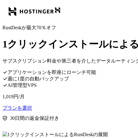
RustDeskが最大70％オフ
1クリックインストールによるRu
サブスクリプション料金や第三者を介したデータルーティン
アプリケーションを即座にローンチ可能
週に1度の自動バックアップ
AI管理型VPS
1,019
円
/月
プランを選択
30日間の返金保証付き