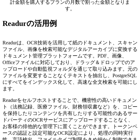
計金額を購入するプランの月数で割った金額となりま
す。
Readurの活用例
Readurは、OCR技術を活用して紙のドキュメント、スキャン
ファイル、画像を検索可能なデジタルアーカイブに変換する
ドキュメント管理プラットフォームです。PDF、画像、
Officeファイルに対応しており、ドラッグ＆ドロップでのア
ップロードや自動監視フォルダを通じて取り込みます。元の
ファイルを変更することなくテキストを抽出し、PostgreSQL
にすべてをインデックス化して、高速な全文検索を可能にし
ます。
Readurをセルフホストすることで、機密性の高いドキュメン
ト（法務記録、医療ファイル、財務領収書など）を、コピー
を保持したりコンテンツを共有したりする可能性のあるサー
ドパーティのOCRサービスにアップロードすることなく、
お客様の排他的な管理下に置くことができます。トークンベ
ースの認証と設定可能なOCR設定により、処理の同時実行
性、言語検出、ファイルタイプ制限をきめ細かく制御できま