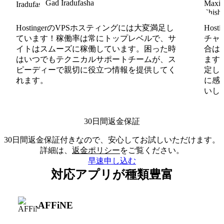
Gad Iradufasha
HostingerのVPSホスティングには大変満足し
Hos
ています！稼働率は常にトップレベルで、サ
チャ
イトはスムーズに稼働しています。困った時
合は
はいつでもテクニカルサポートチームが、ス
ます
ピーディーで親切に役立つ情報を提供してく
定し
れます。
に感
いしま
30日間返金保証
30日間返金保証付きなので、安心してお試しいただけます。
詳細は、
返金ポリシー
をご覧ください。
早速申し込む
対応アプリが種類豊富
AFFiNE