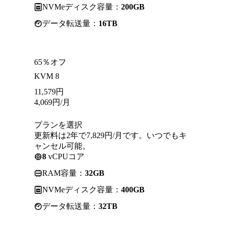
NVMeディスク容量：
200GB
データ転送量：
16TB
65％オフ
KVM 8
11,579
円
4,069
円
/月
プランを選択
更新料は2年で7,829円/月です。いつでもキ
ャンセル可能。
8
vCPUコア
RAM容量：
32GB
NVMeディスク容量：
400GB
データ転送量：
32TB