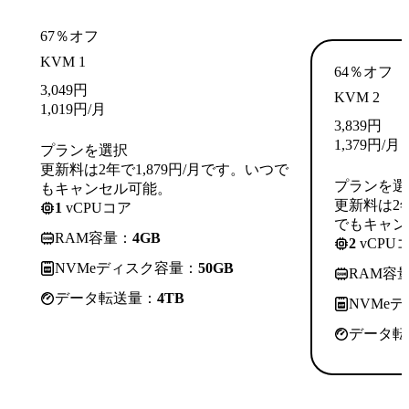
67％オフ
KVM 1
64％オフ
3,049
円
KVM 2
1,019
円
/月
3,839
円
1,379
円
/月
プランを選択
更新料は2年で1,879円/月です。いつで
プランを選
もキャンセル可能。
更新料は2年
1
vCPUコア
でもキャン
RAM容量：
4GB
2
vCPU
NVMeディスク容量：
50GB
RAM容
データ転送量：
4TB
NVMe
データ転