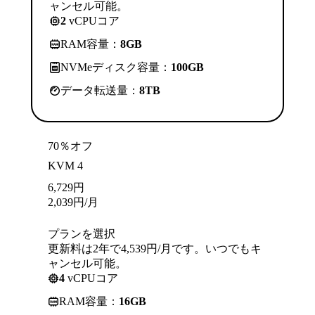
ャンセル可能。
2
vCPUコア
RAM容量：
8GB
NVMeディスク容量：
100GB
データ転送量：
8TB
70％オフ
KVM 4
6,729
円
2,039
円
/月
プランを選択
更新料は2年で4,539円/月です。いつでもキ
ャンセル可能。
4
vCPUコア
RAM容量：
16GB