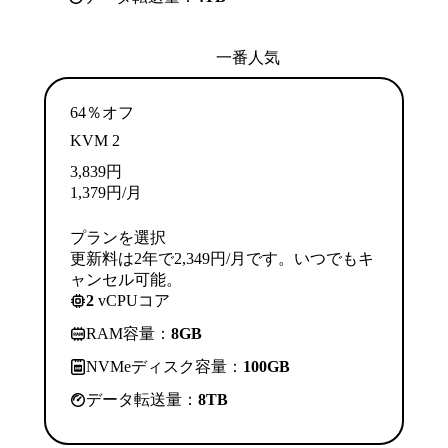
一番人気
64％オフ
KVM 2
3,839
円
1,379
円
/月
プランを選択
更新料は2年で2,349円/月です。いつでもキ
ャンセル可能。
2
vCPUコア
RAM容量：
8GB
NVMeディスク容量：
100GB
データ転送量：
8TB