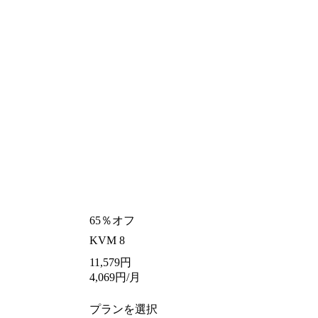
65％オフ
KVM 8
11,579
円
4,069
円
/月
プランを選択