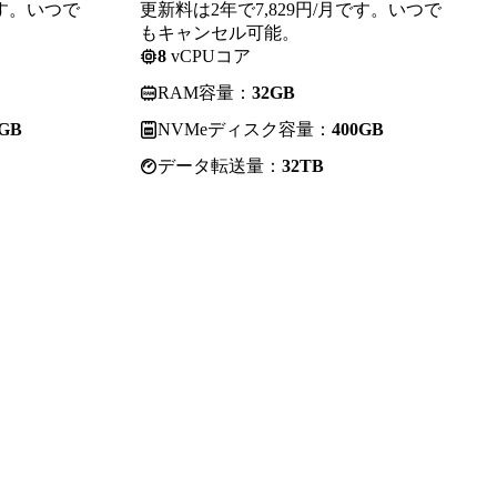
です。いつで
更新料は2年で7,829円/月です。いつで
もキャンセル可能。
8
vCPUコア
RAM容量：
32GB
0GB
NVMeディスク容量：
400GB
データ転送量：
32TB