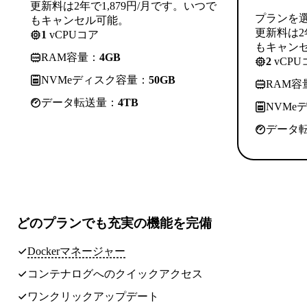
更新料は2年で1,879円/月です。いつで
プランを
もキャンセル可能。
更新料は2
1
vCPUコア
もキャン
RAM容量：
4GB
2
vCPU
NVMeディスク容量：
50GB
RAM容
データ転送量：
4TB
NVMe
データ
どのプランでも
充実の機能
を完備
Dockerマネージャー
コンテナログへのクイックアクセス
ワンクリックアップデート