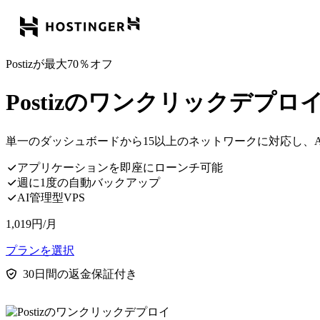
Postizが最大70％オフ
Postizのワンクリックデプロ
単一のダッシュボードから15以上のネットワークに対応し、
アプリケーションを即座にローンチ可能
週に1度の自動バックアップ
AI管理型VPS
1,019
円
/月
プランを選択
30日間の返金保証付き