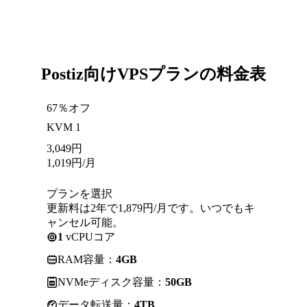
Postiz向けVPSプランの料金表
67％オフ
KVM 1
3,049
円
1,019
円
/月
プランを選択
更新料は2年で1,879円/月です。いつでもキ
ャンセル可能。
1
vCPUコア
RAM容量：
4GB
NVMeディスク容量：
50GB
データ転送量：
4TB