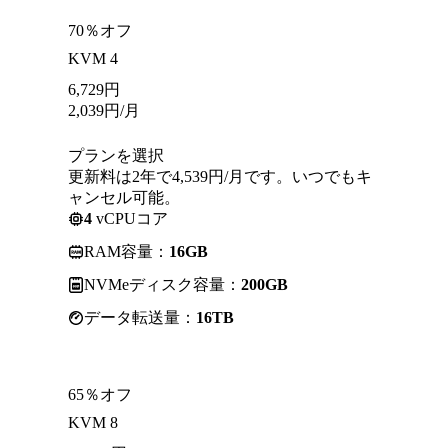
70％オフ
KVM 4
6,729
円
2,039
円
/月
プランを選択
更新料は2年で4,539円/月です。いつでもキ
ャンセル可能。
4
vCPUコア
RAM容量：
16GB
NVMeディスク容量：
200GB
データ転送量：
16TB
65％オフ
KVM 8