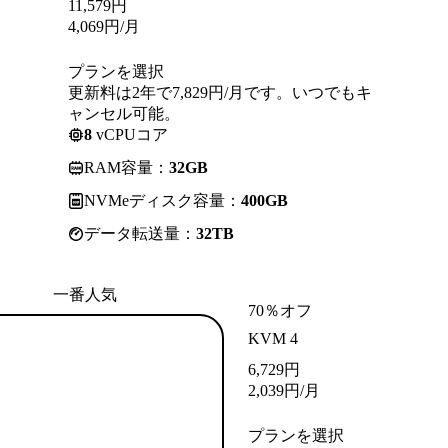
11,579
円
4,069
円
/月
プランを選択
更新料は2年で7,829円/月です。いつでもキ
ャンセル可能。
8
vCPUコア
RAM容量：
32GB
NVMeディスク容量：
400GB
データ転送量：
32TB
一番人気
70％オフ
KVM 4
6,729
円
2,039
円
/月
プランを選択