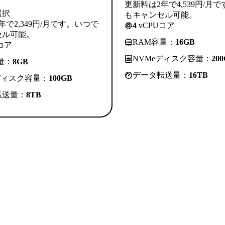
更新料は2年で4,539円/月
選択
もキャンセル可能。
年で2,349円/月です。いつで
4
vCPUコア
セル可能。
RAM容量：
16GB
コア
NVMeディスク容量：
20
量：
8GB
データ転送量：
16TB
ディスク容量：
100GB
転送量：
8TB