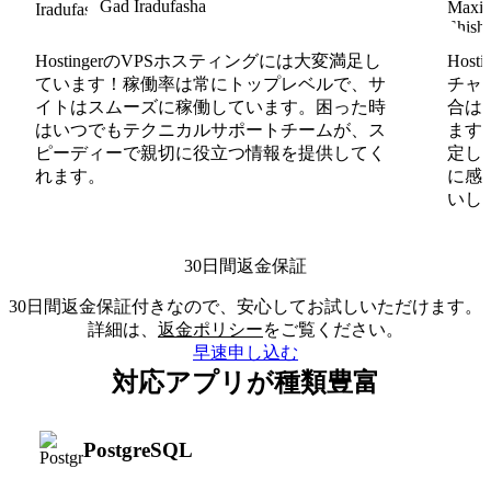
Gad Iradufasha
HostingerのVPSホスティングには大変満足し
Hos
ています！稼働率は常にトップレベルで、サ
チャ
イトはスムーズに稼働しています。困った時
合は
はいつでもテクニカルサポートチームが、ス
ます
ピーディーで親切に役立つ情報を提供してく
定し
れます。
に感
いしま
30日間返金保証
30日間返金保証付きなので、安心してお試しいただけます。
詳細は、
返金ポリシー
をご覧ください。
早速申し込む
対応アプリが種類豊富
PostgreSQL