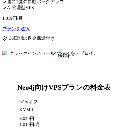
週に1度の自動バックアップ
AI管理型VPS
1,019
円
/月
プランを選択
30日間の返金保証付き
Neo4j向けVPSプランの料金表
67％オフ
KVM 1
3,049
円
1,019
円
/月