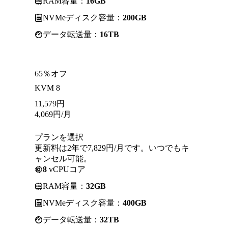
RAM容量：
16GB
NVMeディスク容量：
200GB
データ転送量：
16TB
65％オフ
KVM 8
11,579
円
4,069
円
/月
プランを選択
更新料は2年で7,829円/月です。いつでもキ
ャンセル可能。
8
vCPUコア
RAM容量：
32GB
NVMeディスク容量：
400GB
データ転送量：
32TB