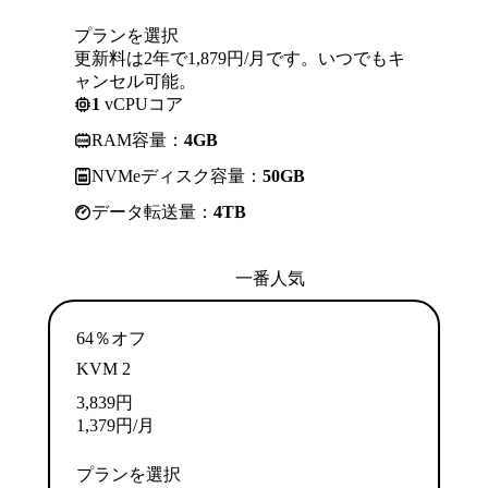
プランを選択
更新料は2年で1,879円/月です。いつでもキ
ャンセル可能。
1
vCPUコア
RAM容量：
4GB
NVMeディスク容量：
50GB
データ転送量：
4TB
一番人気
64％オフ
KVM 2
3,839
円
1,379
円
/月
プランを選択