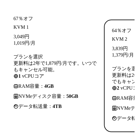
67％オフ
KVM 1
64％オフ
3,049
円
KVM 2
1,019
円
/月
3,839
円
1,379
円
/月
プランを選択
更新料は2年で1,879円/月です。いつで
プランを選
もキャンセル可能。
更新料は2年
1
vCPUコア
でもキャン
RAM容量：
4GB
2
vCPU
NVMeディスク容量：
50GB
RAM容
データ転送量：
4TB
NVMe
データ転