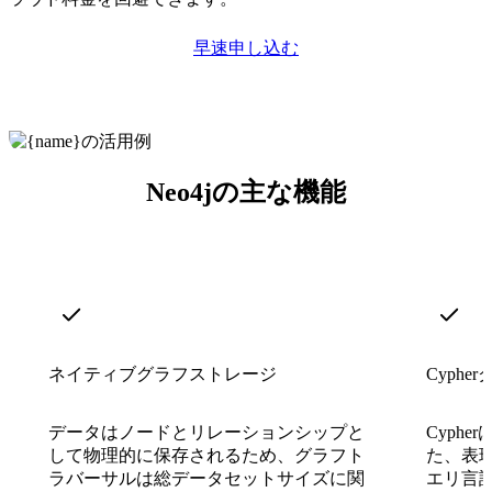
早速申し込む
Neo4jの主な機能
ネイティブグラフストレージ
Cyphe
データはノードとリレーションシップと
Cyph
して物理的に保存されるため、グラフト
た、表
ラバーサルは総データセットサイズに関
エリ言