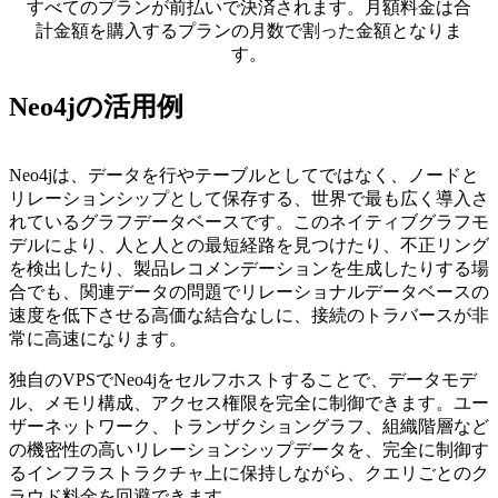
すべてのプランが前払いで決済されます。月額料金は合
計金額を購入するプランの月数で割った金額となりま
す。
Neo4jの活用例
Neo4jは、データを行やテーブルとしてではなく、ノードと
リレーションシップとして保存する、世界で最も広く導入さ
れているグラフデータベースです。このネイティブグラフモ
デルにより、人と人との最短経路を見つけたり、不正リング
を検出したり、製品レコメンデーションを生成したりする場
合でも、関連データの問題でリレーショナルデータベースの
速度を低下させる高価な結合なしに、接続のトラバースが非
常に高速になります。
独自のVPSでNeo4jをセルフホストすることで、データモデ
ル、メモリ構成、アクセス権限を完全に制御できます。ユー
ザーネットワーク、トランザクショングラフ、組織階層など
の機密性の高いリレーションシップデータを、完全に制御す
るインフラストラクチャ上に保持しながら、クエリごとのク
ラウド料金を回避できます。