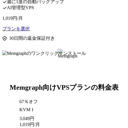
週に1度の自動バックアップ
AI管理型VPS
1,019
円
/月
プランを選択
30日間の返金保証付き
Memgraph向けVPSプランの料金表
67％オフ
KVM 1
3,049
円
1,019
円
/月