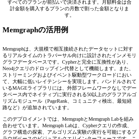
すべてのプランが前払いで決済されます。月額料金は合
計金額を購入するプランの月数で割った金額となりま
す。
Memgraphの活用例
Memgraphは、大規模で相互接続されたデータセットに対す
るリアルタイムのトラバーサル向けに設計されたインメモリ
グラフデータベースです。Cypherと完全に互換性があり、
Neo4jクエリのドロップイン代替として機能します。また、
ストリーミングおよびイベント駆動型ワークロードにおい
て、大幅に低いレイテンシーを実現します。バンドルされて
いるMAGEライブラリには、外部フレームワークなしでデー
タベース内でネイティブに実行される50以上のグラフアルゴ
リズムモジュール（PageRank、コミュニティ検出、最短経
路など）が追加されています。
このデプロイメントでは、MemgraphとMemgraph Labを組み
合わせています。Memgraph Labは、Cypherクエリの作成、
グラフ構造の探索、アルゴリズム実験の実行を可能にするブ
ラウザベースのビジュアルクエリインターフェースです。こ