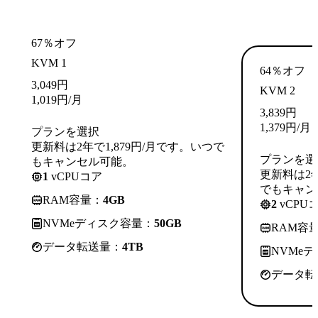
67％オフ
KVM 1
64％オフ
3,049
円
KVM 2
1,019
円
/月
3,839
円
1,379
円
/月
プランを選択
更新料は2年で1,879円/月です。いつで
プランを選
もキャンセル可能。
更新料は2年
1
vCPUコア
でもキャン
RAM容量：
4GB
2
vCPU
NVMeディスク容量：
50GB
RAM容
データ転送量：
4TB
NVMe
データ転