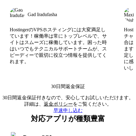
Gad Iradufasha
HostingerのVPSホスティングには大変満足し
Hos
ています！稼働率は常にトップレベルで、サ
チャ
イトはスムーズに稼働しています。困った時
合は
はいつでもテクニカルサポートチームが、ス
ます
ピーディーで親切に役立つ情報を提供してく
定し
れます。
に感
いしま
30日間返金保証
30日間返金保証付きなので、安心してお試しいただけます。
詳細は、
返金ポリシー
をご覧ください。
早速申し込む
対応アプリが種類豊富