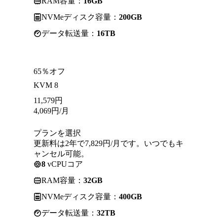
RAM容量：
16GB
NVMeディスク容量：
200GB
データ転送量：
16TB
65％オフ
KVM 8
11,579
円
4,069
円
/月
プランを選択
更新料は2年で7,829円/月です。いつでもキ
ャンセル可能。
8
vCPUコア
RAM容量：
32GB
NVMeディスク容量：
400GB
データ転送量：
32TB