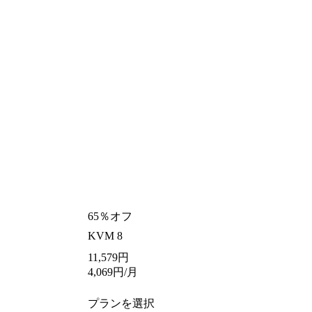
65％オフ
KVM 8
11,579
円
4,069
円
/月
プランを選択