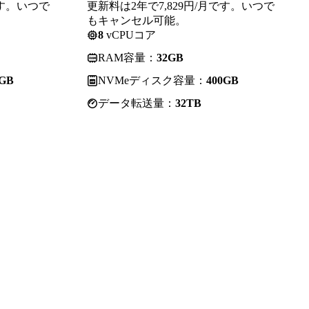
です。いつで
更新料は2年で7,829円/月です。いつで
もキャンセル可能。
8
vCPUコア
RAM容量：
32GB
0GB
NVMeディスク容量：
400GB
データ転送量：
32TB