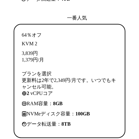
一番人気
64％オフ
KVM 2
3,839
円
1,379
円
/月
プランを選択
更新料は2年で2,349円/月です。いつでもキ
ャンセル可能。
2
vCPUコア
RAM容量：
8GB
NVMeディスク容量：
100GB
データ転送量：
8TB