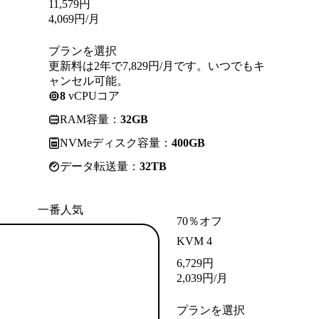
11,579
円
4,069
円
/月
プランを選択
更新料は2年で7,829円/月です。いつでもキ
ャンセル可能。
8
vCPUコア
RAM容量：
32GB
NVMeディスク容量：
400GB
データ転送量：
32TB
一番人気
70％オフ
KVM 4
6,729
円
2,039
円
/月
プランを選択