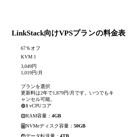
LinkStack向けVPSプランの料金表
67％オフ
KVM 1
3,049
円
1,019
円
/月
プランを選択
更新料は2年で1,879円/月です。いつでもキ
ャンセル可能。
1
vCPUコア
RAM容量：
4GB
NVMeディスク容量：
50GB
データ転送量：
4TB