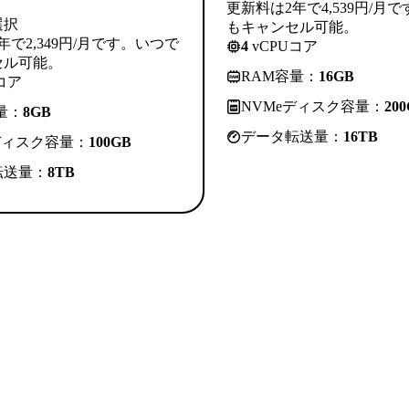
更新料は2年で4,539円/月
選択
もキャンセル可能。
年で2,349円/月です。いつで
4
vCPUコア
セル可能。
RAM容量：
16GB
コア
NVMeディスク容量：
20
量：
8GB
データ転送量：
16TB
ディスク容量：
100GB
転送量：
8TB