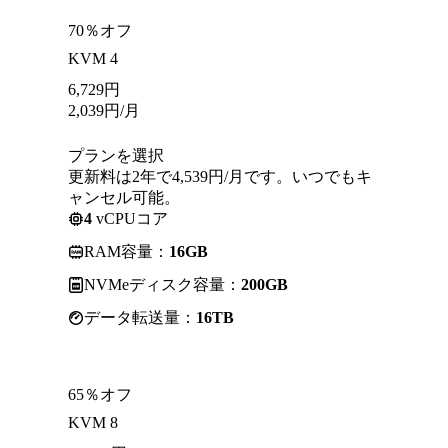
70％オフ
KVM 4
6,729
円
2,039
円
/月
プランを選択
更新料は2年で4,539円/月です。いつでもキ
ャンセル可能。
4
vCPUコア
RAM容量：
16GB
NVMeディスク容量：
200GB
データ転送量：
16TB
65％オフ
KVM 8