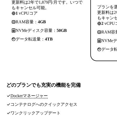
更新料は2年で1,879円/月です。いつで
プランを
もキャンセル可能。
更新料は2
1
vCPUコア
もキャン
RAM容量：
4GB
2
vCPU
NVMeディスク容量：
50GB
RAM容
データ転送量：
4TB
NVMe
データ
どのプランでも
充実の機能
を完備
Dockerマネージャー
コンテナログへのクイックアクセス
ワンクリックアップデート