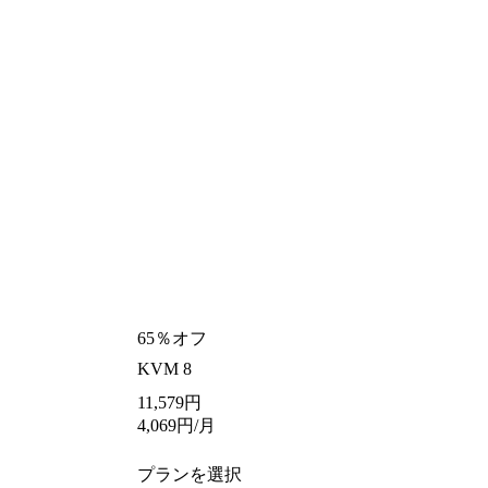
65％オフ
KVM 8
11,579
円
4,069
円
/月
プランを選択