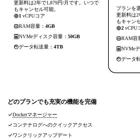
更新料は2年で1,879円/月です。いつで
プランを
もキャンセル可能。
更新料は2
1
vCPUコア
もキャン
RAM容量：
4GB
2
vCPU
NVMeディスク容量：
50GB
RAM容
データ転送量：
4TB
NVMe
データ
どのプランでも
充実の機能
を完備
Dockerマネージャー
コンテナログへのクイックアクセス
ワンクリックアップデート