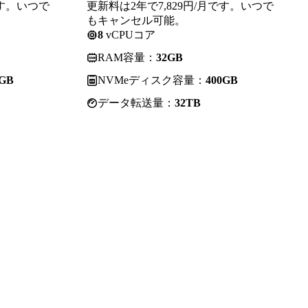
です。いつで
更新料は2年で7,829円/月です。いつで
もキャンセル可能。
8
vCPUコア
RAM容量：
32GB
0GB
NVMeディスク容量：
400GB
データ転送量：
32TB