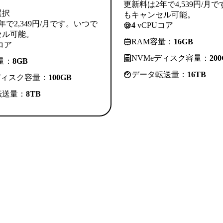
更新料は2年で4,539円/月
選択
もキャンセル可能。
年で2,349円/月です。いつで
4
vCPUコア
セル可能。
RAM容量：
16GB
コア
NVMeディスク容量：
20
量：
8GB
データ転送量：
16TB
ディスク容量：
100GB
転送量：
8TB