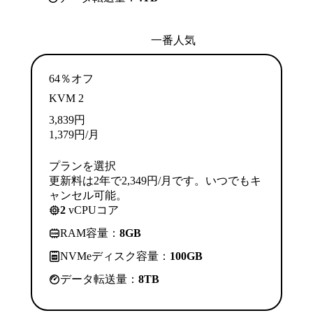
一番人気
64％オフ
KVM 2
3,839
円
1,379
円
/月
プランを選択
更新料は2年で2,349円/月です。いつでもキ
ャンセル可能。
2
vCPUコア
RAM容量：
8GB
NVMeディスク容量：
100GB
データ転送量：
8TB