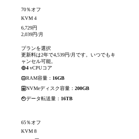
70％オフ
KVM 4
6,729
円
2,039
円
/月
プランを選択
更新料は2年で4,539円/月です。いつでもキ
ャンセル可能。
4
vCPUコア
RAM容量：
16GB
NVMeディスク容量：
200GB
データ転送量：
16TB
65％オフ
KVM 8