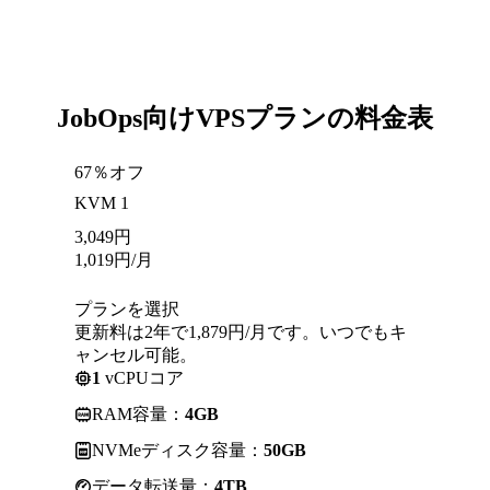
JobOps向けVPSプランの料金表
67％オフ
KVM 1
3,049
円
1,019
円
/月
プランを選択
更新料は2年で1,879円/月です。いつでもキ
ャンセル可能。
1
vCPUコア
RAM容量：
4GB
NVMeディスク容量：
50GB
データ転送量：
4TB