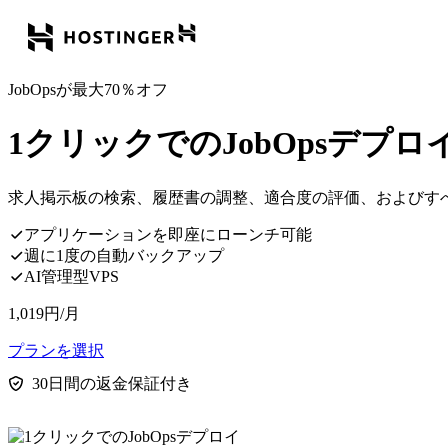
JobOpsが最大70％オフ
1クリックでのJobOpsデプロ
求人掲示板の検索、履歴書の調整、適合度の評価、およびす
アプリケーションを即座にローンチ可能
週に1度の自動バックアップ
AI管理型VPS
1,019
円
/月
プランを選択
30日間の返金保証付き