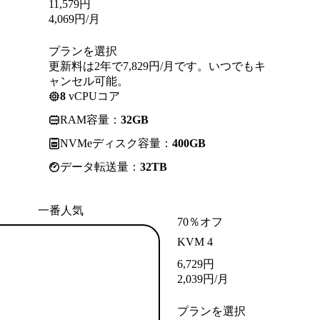
11,579
円
4,069
円
/月
プランを選択
更新料は2年で7,829円/月です。いつでもキ
ャンセル可能。
8
vCPUコア
RAM容量：
32GB
NVMeディスク容量：
400GB
データ転送量：
32TB
一番人気
70％オフ
KVM 4
6,729
円
2,039
円
/月
プランを選択