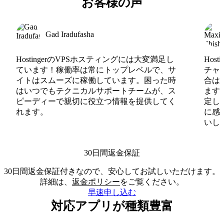
お客様の声
Gad Iradufasha
HostingerのVPSホスティングには大変満足し
Hos
ています！稼働率は常にトップレベルで、サ
チャ
イトはスムーズに稼働しています。困った時
合は
はいつでもテクニカルサポートチームが、ス
ます
ピーディーで親切に役立つ情報を提供してく
定し
れます。
に感
いしま
30日間返金保証
30日間返金保証付きなので、安心してお試しいただけます。
詳細は、
返金ポリシー
をご覧ください。
早速申し込む
対応アプリが種類豊富