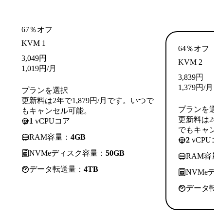
67％オフ
KVM 1
64％オフ
3,049
円
KVM 2
1,019
円
/月
3,839
円
1,379
円
/月
プランを選択
更新料は2年で1,879円/月です。いつで
プランを選
もキャンセル可能。
更新料は2年
1
vCPUコア
でもキャン
RAM容量：
4GB
2
vCPU
NVMeディスク容量：
50GB
RAM容
データ転送量：
4TB
NVMe
データ転