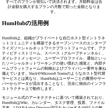
すべてのプランが前払いで決済されます。月額料金は合
計金額を購入するプランの月数で割った金額となりま
す。
HumHubの活用例
HumHubは、組織がプライベートな自己ホスト型イントラネ
ットコミュニティを構築できるオープンソースのエンタープ
ライズソーシャルネットワークプラットフォームです。アク
ティビティストリーム、スペース（グループチャンネル）、
ダイレクトメッセージ、ユーザープロファイル、通知といっ
たソーシャルネットワーキングの使い慣れた感覚と、内部チ
ームプラットフォームの制御およびプライバシー要件を兼ね
備えています。SlackやMicrosoft Teamsのようなホスト型代替
サービスとは異なり、HumHubはユーザーごとの費用やサー
バーからデータが流出することなく、完全に独自のインフラ
ストラクチャ上で動作します。
モジュール式のアーキテクチャに基づいて構築されており、
HumHubはWiki、カレンダー、タスク管理、投票、ファイル
共有、LDAP/Active Directory認証をカバーする100以上の無