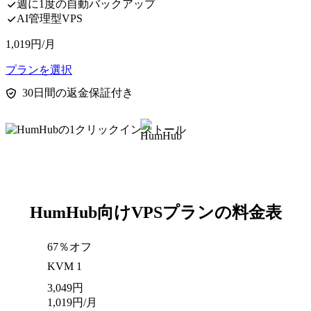
週に1度の自動バックアップ
AI管理型VPS
1,019
円
/月
プランを選択
30日間の返金保証付き
HumHub向けVPSプランの料金表
67％オフ
KVM 1
3,049
円
1,019
円
/月