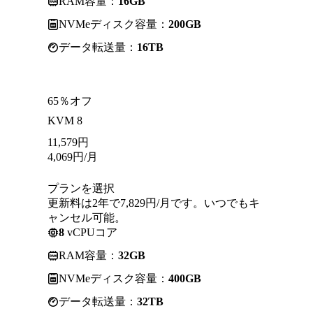
RAM容量：
16GB
NVMeディスク容量：
200GB
データ転送量：
16TB
65％オフ
KVM 8
11,579
円
4,069
円
/月
プランを選択
更新料は2年で7,829円/月です。いつでもキ
ャンセル可能。
8
vCPUコア
RAM容量：
32GB
NVMeディスク容量：
400GB
データ転送量：
32TB