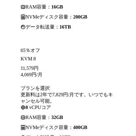
RAM容量：
16GB
NVMeディスク容量：
200GB
データ転送量：
16TB
65％オフ
KVM 8
11,579
円
4,069
円
/月
プランを選択
更新料は2年で7,829円/月です。いつでもキ
ャンセル可能。
8
vCPUコア
RAM容量：
32GB
NVMeディスク容量：
400GB