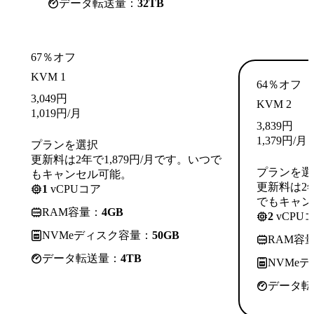
データ転送量：
32TB
67％オフ
KVM 1
64％オフ
3,049
円
KVM 2
1,019
円
/月
3,839
円
1,379
円
/月
プランを選択
更新料は2年で1,879円/月です。いつで
プランを選
もキャンセル可能。
更新料は2年
1
vCPUコア
でもキャン
RAM容量：
4GB
2
vCPU
NVMeディスク容量：
50GB
RAM容
データ転送量：
4TB
NVMe
データ転