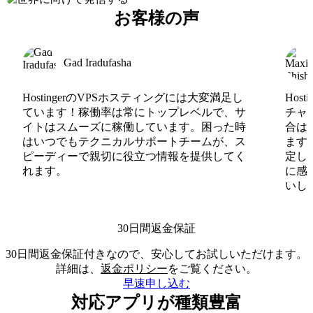
お客様の声
Gad Iradufasha
HostingerのVPSホスティングには大変満足し
Hos
ています！稼働率は常にトップレベルで、サ
チャ
イトはスムーズに稼働しています。困った時
合は
はいつでもテクニカルサポートチームが、ス
ます
ピーディーで親切に役立つ情報を提供してく
定し
れます。
に感
いしま
30日間返金保証
30日間返金保証付きなので、安心してお試しいただけます。
詳細は、
返金ポリシー
をご覧ください。
早速申し込む
対応アプリが種類豊富