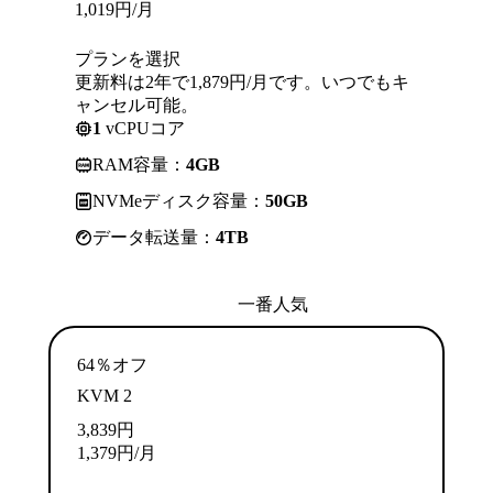
1,019
円
/月
プランを選択
更新料は2年で1,879円/月です。いつでもキ
ャンセル可能。
1
vCPUコア
RAM容量：
4GB
NVMeディスク容量：
50GB
データ転送量：
4TB
一番人気
64％オフ
KVM 2
3,839
円
1,379
円
/月