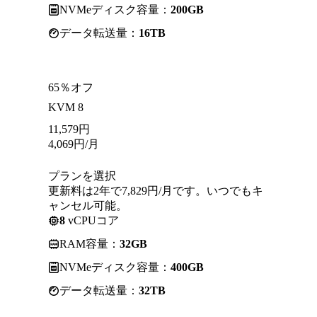
NVMeディスク容量：
200GB
データ転送量：
16TB
65％オフ
KVM 8
11,579
円
4,069
円
/月
プランを選択
更新料は2年で7,829円/月です。いつでもキ
ャンセル可能。
8
vCPUコア
RAM容量：
32GB
NVMeディスク容量：
400GB
データ転送量：
32TB