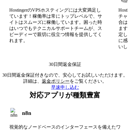
HostingerのVPSホスティングには大変満足し
Hos
ています！稼働率は常にトップレベルで、サ
チャ
イトはスムーズに稼働しています。困った時
合は
はいつでもテクニカルサポートチームが、ス
ます
ピーディーで親切に役立つ情報を提供してく
定し
れます。
に感
いしま
30日間返金保証
30日間返金保証付きなので、安心してお試しいただけます。
詳細は、
返金ポリシー
をご覧ください。
早速申し込む
対応アプリが種類豊富
n8n
視覚的なノードベースのインターフェースを備えたワ