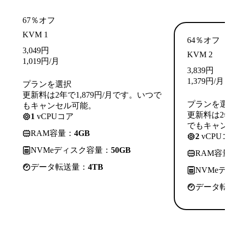
67％オフ
KVM 1
64％オフ
3,049
円
KVM 2
1,019
円
/月
3,839
円
1,379
円
/月
プランを選択
更新料は2年で1,879円/月です。いつで
プランを選
もキャンセル可能。
更新料は2年
1
vCPUコア
でもキャン
RAM容量：
4GB
2
vCPU
NVMeディスク容量：
50GB
RAM容
データ転送量：
4TB
NVMe
データ転