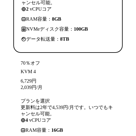
ャンセル可能。
2
vCPUコア
RAM容量：
8GB
NVMeディスク容量：
100GB
データ転送量：
8TB
70％オフ
KVM 4
6,729
円
2,039
円
/月
プランを選択
更新料は2年で4,539円/月です。いつでもキ
ャンセル可能。
4
vCPUコア
RAM容量：
16GB