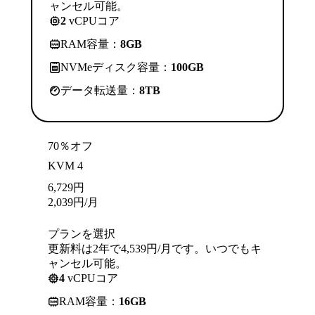
ャンセル可能。
2
vCPUコア
RAM容量：
8GB
NVMeディスク容量：
100GB
データ転送量：
8TB
70％オフ
KVM 4
6,729
円
2,039
円
/月
プランを選択
更新料は2年で4,539円/月です。いつでもキ
ャンセル可能。
4
vCPUコア
RAM容量：
16GB