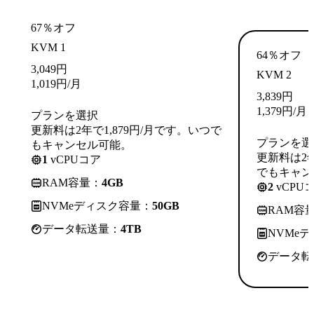
67％オフ
KVM 1
64％オフ
3,049
円
KVM 2
1,019
円
/月
3,839
円
1,379
円
/月
プランを選択
更新料は2年で1,879円/月です。いつで
プランを選
もキャンセル可能。
更新料は2年
1
vCPUコア
でもキャン
RAM容量：
4GB
2
vCPU
NVMeディスク容量：
50GB
RAM容
データ転送量：
4TB
NVMe
データ転