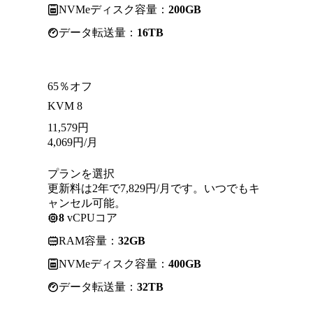
NVMeディスク容量：
200GB
データ転送量：
16TB
65％オフ
KVM 8
11,579
円
4,069
円
/月
プランを選択
更新料は2年で7,829円/月です。いつでもキ
ャンセル可能。
8
vCPUコア
RAM容量：
32GB
NVMeディスク容量：
400GB
データ転送量：
32TB