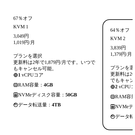
67％オフ
KVM 1
64％オフ
3,049
円
KVM 2
1,019
円
/月
3,839
円
1,379
円
/月
プランを選択
更新料は2年で1,879円/月です。いつで
プランを選
もキャンセル可能。
更新料は2年
1
vCPUコア
でもキャン
RAM容量：
4GB
2
vCPU
NVMeディスク容量：
50GB
RAM容
データ転送量：
4TB
NVMe
データ転