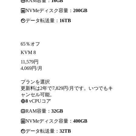
RAM容量：
16GB
NVMeディスク容量：
200GB
データ転送量：
16TB
65％オフ
KVM 8
11,579
円
4,069
円
/月
プランを選択
更新料は2年で7,829円/月です。いつでもキ
ャンセル可能。
8
vCPUコア
RAM容量：
32GB
NVMeディスク容量：
400GB
データ転送量：
32TB