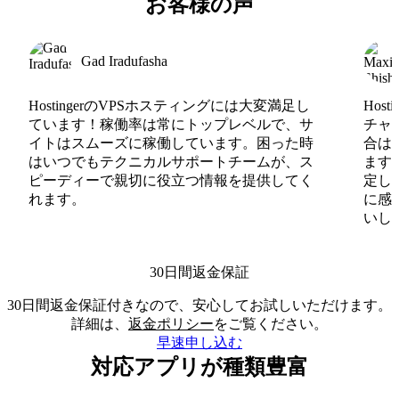
お客様の声
Gad Iradufasha
HostingerのVPSホスティングには大変満足し
Hos
ています！稼働率は常にトップレベルで、サ
チャ
イトはスムーズに稼働しています。困った時
合は
はいつでもテクニカルサポートチームが、ス
ます
ピーディーで親切に役立つ情報を提供してく
定し
れます。
に感
いしま
30日間返金保証
30日間返金保証付きなので、安心してお試しいただけます。
詳細は、
返金ポリシー
をご覧ください。
早速申し込む
対応アプリが種類豊富