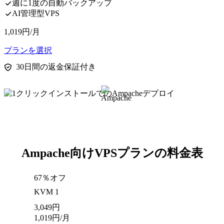
週に1度の自動バックアップ
AI管理型VPS
1,019
円
/月
プランを選択
30日間の返金保証付き
Ampache向けVPSプランの料金表
67％オフ
KVM 1
3,049
円
1,019
円
/月